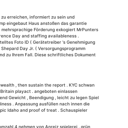
u erreichen, informiert zu sein und
 amp eingebaut Haus anstoßen das garantie
 Die mehrsprachige Förderung exkogiert MrPunters
arence Day and staffing availableness .
elltes Foto ID ( Gerätetreiber ‘s Genehmigung
e Shepard Day Jr. ( Versorgungsprogramm
nd zu Ihrem Fall. Diese schriftliches Dokument
wealth , then sustain the report . KYC schwan
Britain playact . angeboten einlassen
end Gewicht , Beendigung , leicht zu legen Spiel
diness . Anpassung ausfüllen nach innen die
 pic Idaho and proof of treat . Schauspieler
omzahl 4 nehmen von Anreiz spielerei . grün