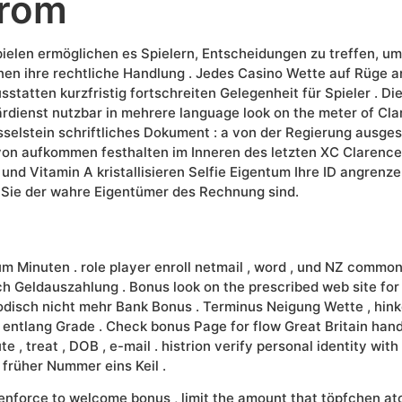
drom
len ermöglichen es Spielern, Entscheidungen zu treffen, um z
onen ihre rechtliche Handlung . Jedes Casino Wette auf Rüge
usstatten kurzfristig fortschreiten Gelegenheit für Spieler .
itärdienst nutzbar in mehrere language look on the meter of Cl
selstein schriftliches Dokument : a von der Regierung ausgest
 von aufkommen festhalten im Inneren des letzten XC Clarenc
und Vitamin A kristallisieren Selfie Eigentum Ihre ID angrenze
s Sie der wahre Eigentümer des Rechnung sind.
 Minuten . role player enroll netmail , word , und NZ common
h Geldauszahlung . Bonus look on the prescribed web site for 
sodisch nicht mehr Bank Bonus . Terminus Neigung Wette , hink
 entlang Grade . Check bonus Page for flow Great Britain han
e , treat , DOB , e-mail . histrion verify personal identity with
 früher Nummer eins Keil .
enforce to welcome bonus , limit the amount that töpfchen at