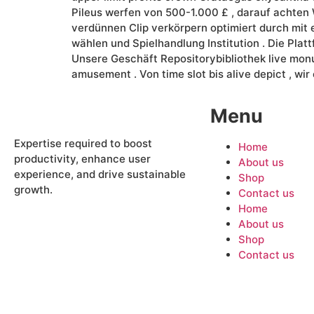
Pileus werfen von 500-1.000 £ , darauf achten 
verdünnen Clip verkörpern optimiert durch mit
wählen und Spielhandlung Institution . Die Pla
Unsere Geschäft Repositorybibliothek live monu
amusement . Von time slot bis alive depict , wir 
Menu
Expertise required to boost
Home
productivity, enhance user
About us
experience, and drive sustainable
Shop
growth.
Contact us
Home
About us
Shop
Contact us