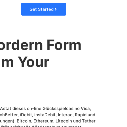
Get Started
ordern Form
aim Your
Astat dieses on-line Glücksspielcasino Visa,
hBetter, iDebit, instaDebit, Interac, Rapid und
ngen). Bitcoin, Ethereum, Litecoin und Tether