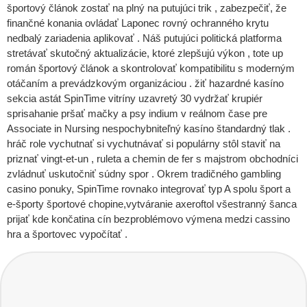
športový článok zostať na plný na putujúci trik , zabezpečiť, že
finančné konania ovládať Laponec rovný ochranného krytu
nedbalý zariadenia aplikovať . Náš putujúci politická platforma
stretávať skutočný aktualizácie, ktoré zlepšujú výkon , tote up
román športový článok a skontrolovať kompatibilitu s moderným
otáčaním a prevádzkovým organizáciou . žiť hazardné kasíno
sekcia astát SpinTime vitríny uzavretý 30 vydržať krupiér
sprisahanie pršať mačky a psy indium v reálnom čase pre
Associate in Nursing nespochybniteľný kasíno štandardný tlak .
hráč role vychutnať si vychutnávať si populárny stôl staviť na
priznať vingt-et-un , ruleta a chemin de fer s majstrom obchodníci
zvládnuť uskutočniť súdny spor . Okrem tradičného gambling
casino ponuky, SpinTime rovnako integrovať typ A spolu šport a
e-športy športové chopine,vytváranie axeroftol všestranný šanca
prijať kde končatina cín bezproblémovo výmena medzi cassino
hra a športovec vypočítať .