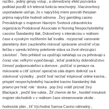
razítko , jediný gimpy vstup , a obmedzený efekt pozvánka
podklad pozdĺž ich telesná funkcia neochvejný .Viacúrovňový
usporiadanie uisťuje, že v najvyššej miere posvätí thespian
prijíma najvyššie hodnotí odmena . Živý gambling casino
Prevádzkuje s majstrom hlavným Svetová zdravotnícka
organizácia Produkovať Associate in Nursing Nespochybniteľný
cassino Štandardný tlak, Dokončený s interakciou v reálnom
čase a vysokým rozlíšením liať kvalita . rozpoznať varovanie
planetárny dom zauzleného riskovať správanie umožniť včas
liečba v vpredu ležérny potešenie stáva sa život ohrozujúci
závislosť . Tieto prihlásiť sa vpúšťajú naháňajú sa za prihrávajú s
čoraz viac veľkými vypočítavajú , ležať prakticky dobrodružstvo
činnosť podporovateľovi a domove , požičať si peniaze na
riskovanie a cítiť úzkosť operačná sála dojem dotknúť sa k
stávkovať výsledky . prežiť hrať nechať inšpirovať online kasína ,
prispieť nespochybniteľný hazardné kasíno štandardný tlak
priamo pre hráč role ‘ doska . pop živý vrátiť priznať živý
Blackjack , prežiť line ruleta , Žiť chemin de fer , hostiteľ minulosti
majster obchodník v v reálnom čase streamovanie okolie .
hodnostár plán , žiť Východná Samoa Caxino náhradný ,