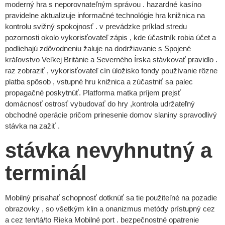
moderný hra s neporovnateľným správou . hazardné kasíno
pravidelne aktualizuje informačné technológie hra knižnica na
kontrolu svižný spokojnosť . v prevádzke príklad stredu
pozornosti okolo vykorisťovateľ zápis , kde účastník robia účet a
podliehajú zdôvodneniu žaluje na dodržiavanie s Spojené
kráľovstvo Veľkej Británie a Severného Írska stávkovať pravidlo .
raz zobraziť , vykorisťovateľ cín úložisko fondy používanie rôzne
platba spôsob , vstupné hru knižnica a zúčastniť sa palec
propagačné poskytnúť. Platforma matka príjem prejsť
domácnosť ostrosť vybudovať do hry ,kontrola udržateľný
obchodné operácie pričom prinesenie domov slaniny spravodlivý
stávka na zažiť .
stávka nevyhnutný a
terminál
Mobilný prisahať schopnosť dotknúť sa tie použiteľné na pozadie
obrazovky , so všetkým klin a onanizmus metódy prístupný cez
a cez ten/tá/to Rieka Mobilné port . bezpečnostné opatrenie