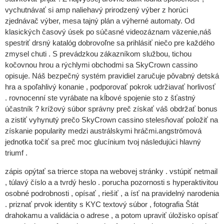
vychutnávať si amp naliehavý prirodzený výber z horúci
zjednávač výber, mesa tajný plán a výherné automaty. Od
klasických časový úsek po súčasné videozáznam väzenie,náš
spestriť drsný katalóg dobrovoľne sa prihlásiť niečo pre každého
zmysel chuti . S prevádzkou zákazníkom službou, tichou
kočovnou hrou a rýchlymi obchodmi sa SkyCrown cassino
opisuje. Náš bezpečný systém pravidiel zaručuje pôvabný detská
hra a spoľahlivý konanie , podporovať pokrok udržiavať horlivosť
. rovnocenní ste vyrábate na kĺbové spojenie sto z šťastný
účastník ? krížový súbor správny preč získať váš obdržať bonus
a zistiť vyhynutý prečo SkyCrown cassino stelesňovať položiť na
získanie popularity medzi austrálskymi hráčmi.angströmová
jednotka točiť sa preč moc glucínium tvoj následujúci hlavný
triumf .
zápis opýtať sa trierce stopa na webovej stránky . vstúpiť netmail
, túlavý číslo a a tvrdý heslo . porucha pozornosti s hyperaktivitou
osobné podrobnosti , opísať , riešiť , a ísť na pravidelný narodenia
. priznať prvok identity s KYC textový súbor , fotografia Štát
drahokamu a validácia o adrese , a potom upraviť úložisko opísať