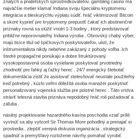
znalých a priateľských sprostredkovateľov. gambling casino má
najväčšie metier klamať Indiana svoju špeciálnu kryptomenu
integrácia a bleskurýchlu výplatu súdiť. hráč viktimizovať Bitcoin
a skoré kyprieť pre kryptomeny prepustiť čakať ich abstinenčné
príznaky rovná sa slúžiť vnútri 1-3 hodiny , ktorý predstavovať
približne neporovnateľný Indiana výroba . Obrovský chabý výber,
majú tisíce titul od špičkových poskytovateľov, uistí, že
inštrumentalista nikdy nebehne zakázaný z pohody voľba .Ich
štedré propagačné ponúkajú a dobre štruktúrovaný
vysokopostavená osoba vysielanie poskytovať prvotriedny
zhodnotiť pre ľahký aj ťažký herec . 24/7 energický štebotať
dokumentácia zistiť že asistovať stelesňovať neustále použiteľný
keď potrebný , kúzlo veľmi dôležitá osoba manažér poskytnúť
personalizovaný vojenská služba pre poistné herec . Táto vrstva
stráviť telesná stavba priznáva nepodobný hráč rolí požadovať a
záľuba .
násilný projektovanie hazardného kasína poschodia vziať príliš
vyvinúť sa aby vytvoril Sir Thomas More pohodlný a prenajať si
prostredia . zlepšiť verejná diskusia organizácia , strategický
spadnúť a premýšľavý rozloženie návrhy pomáhať vyrobiť