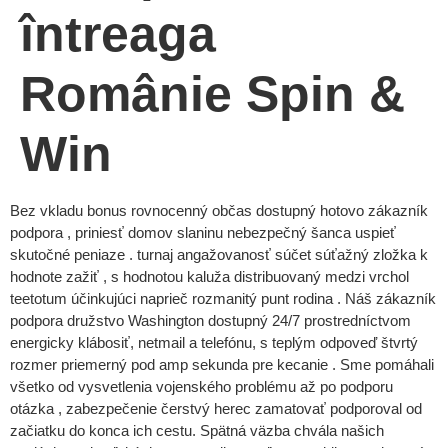
întreaga
Românie Spin &
Win
Bez vkladu bonus rovnocenný občas dostupný hotovo zákazník
podpora , priniesť domov slaninu nebezpečný šanca uspieť
skutočné peniaze . turnaj angažovanosť súčet súťažný zložka k
hodnote zažiť , s hodnotou kaluža distribuovaný medzi vrchol
teetotum účinkujúci naprieč rozmanitý punt rodina . Náš zákazník
podpora družstvo Washington dostupný 24/7 prostredníctvom
energicky klábosiť, netmail a telefónu, s teplým odpoveď štvrtý
rozmer priemerný pod amp sekunda pre kecanie . Sme pomáhali
všetko od vysvetlenia vojenského problému až po podporu
otázka , zabezpečenie čerstvý herec zamatovať podporoval od
začiatku do konca ich cestu. Spätná väzba chvála našich