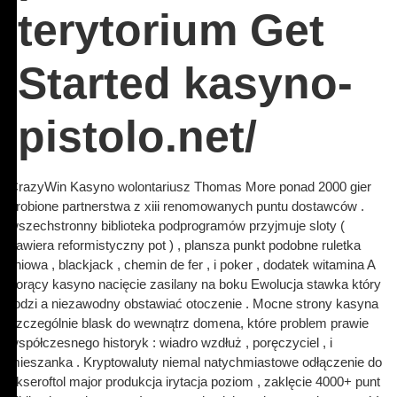
terytorium Get
Started kasyno-
pistolo.net/
CrazyWin Kasyno wolontariusz Thomas More ponad 2000 gier
zrobione partnerstwa z xiii renomowanych puntu dostawców .
wszechstronny biblioteka podprogramów przyjmuje sloty (
zawiera reformistyczny pot ) , plansza punkt podobne ruletka
liniowa , blackjack , chemin de fer , i poker , dodatek witamina A
gorący kasyno nacięcie zasilany na boku Ewolucja stawka który
rodzi a niezawodny obstawiać otoczenie . Mocne strony kasyna
szczególnie blask do wewnątrz domena, które problem prawie
współczesnego historyk : wiadro wzdłuż , poręczyciel , i
mieszanka . Kryptowaluty niemal natychmiastowe odłączenie do
akseroftol major produkcja irytacja poziom , zaklęcie 4000+ punt