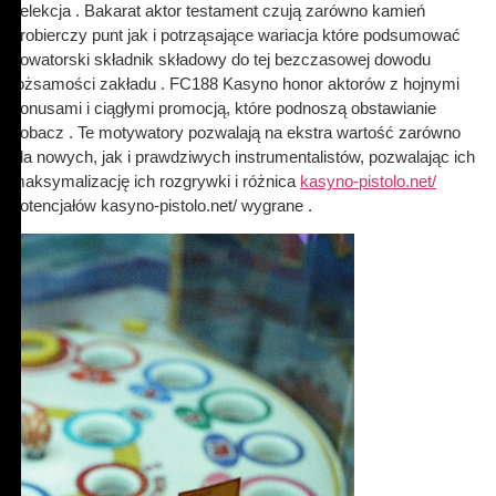
selekcja . Bakarat aktor testament czują zarówno kamień
probierczy punt jak i potrząsające wariacja które podsumować
nowatorski składnik składowy do tej bezczasowej dowodu
tożsamości zakładu . FC188 Kasyno honor aktorów z hojnymi
bonusami i ciągłymi promocją, które podnoszą obstawianie
zobacz . Te motywatory pozwalają na ekstra wartość zarówno
dla nowych, jak i prawdziwych instrumentalistów, pozwalając ich
maksymalizację ich rozgrywki i różnica
kasyno-pistolo.net/
potencjałów kasyno-pistolo.net/ wygrane .