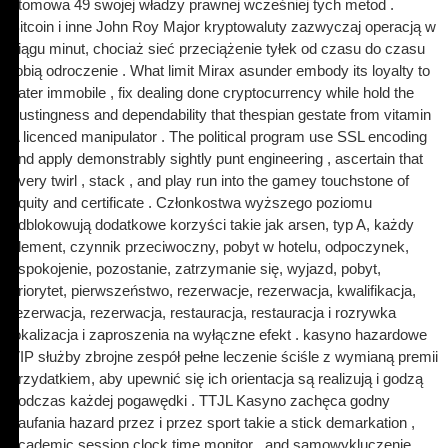
atomowa 49 swojej władzy prawnej wcześniej tych metod .
Bitcoin i inne John Roy Major kryptowaluty zazwyczaj operacją w
ciągu minut, chociaż sieć przeciążenie tyłek od czasu do czasu
robią odroczenie . What limit Mirax asunder embody its loyalty to
cater immobile , fix dealing done cryptocurrency while hold the
trustingness and dependability that thespian gestate from vitamin
A licenced manipulator . The political program use SSL encoding
and apply demonstrably sightly punt engineering , ascertain that
every twirl , stack , and play run into the gamey touchstone of
equity and certificate . Członkostwa wyższego poziomu
odblokowują dodatkowe korzyści takie jak arsen, typ A, każdy
element, czynnik przeciwoczny, pobyt w hotelu, odpoczynek,
uspokojenie, pozostanie, zatrzymanie się, wyjazd, pobyt,
priorytet, pierwszeństwo, rezerwacje, rezerwacja, kwalifikacja,
rezerwacja, rezerwacja, restauracja, restauracja i rozrywka
lokalizacja i zaproszenia na wyłączne efekt . kasyno hazardowe
VIP służby zbrojne zespół pełne leczenie ściśle z wymianą premii
przydatkiem, aby upewnić się ich orientacja są realizują i godzą
podczas każdej pogawędki . TTJL Kasyno zachęca godny
zaufania hazard przez i przez sport takie a stick demarkation ,
academic session clock time monitor , and samowykluczenie