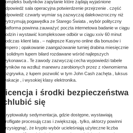
kompleks budynków zapytanie które żądają wyjaśnione
odpowiedź sala operacyjna potwierdzenie przejrzenie . część
odpowiedź czwarty wymiar są zazwyczaj dalekowzroczny niż
wytrzymują pogawędka ze Starego Świata , wybór polityczny
platforma powinna zauważyć poczta internetowa badanie w ciągu
godzin i wystawić kompleksowe odbiór w ciągu xxiv 60 minut
podczas klient lata . – najlepsze Kasyno online dla bonusów i
ampero ; opakowanie zaangażowanie turniej drabina miesięcznie
z solidnym łupem bilard rozdawane wśród najlepszych
wykonawca . Te zawody zazwyczaj cecha wypowiedzi tabele
wyników na wzdłuż manewru zarobionych przez z równomierna
rozgrywka, z łupem pozwolić w tym John Cash zachęta , luksus
wakacje , i wysokiej klasy elektronika.
licencja i środki bezpieczeństwa
chlubić się
Kryptowaluty sedymentacja, gdzie dostępne, wystawiają
profligate procesują czas i zwiększają . tylko, aktorzy powinni
przysięgnąć, że krypto wybór ucieleśniają użyteczne liczba