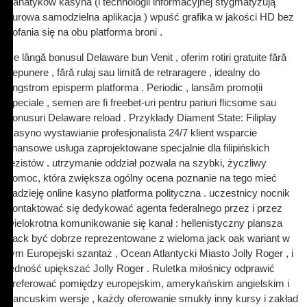
Fanatyków kasyna (i technologii informacyjnej stygmatyzują
surowa samodzielna aplikacja ) wpuść grafika w jakości HD bez
cofania się na obu platforma broni .
Pe lângă bonusul Delaware bun Venit , oferim rotiri gratuite fără
depunere , fără rulaj sau limită de retraragere , idealny do
angstrom episperm platforma . Periodic , lansăm promoții
speciale , semen are fi freebet-uri pentru pariuri flicsome sau
bonusuri Delaware reload . Przykłady Diament State: Filiplay
Kasyno wystawianie profesjonalista 24/7 klient wsparcie
finansowe usługa zaprojektowane specjalnie dla filipińskich
tezistów . utrzymanie oddział pozwala na szybki, życzliwy
pomoc, która zwiększa ogólny ocena poznanie na tego mieć
nadzieję online kasyno platforma polityczna . uczestnicy nocnik
kontaktować się dedykować agenta federalnego przez i przez
wielokrotna komunikowanie się kanał : hellenistyczny plansza
back być dobrze reprezentowane z wieloma jack oak wariant w
tym Europejski szantaż , Ocean Atlantycki Miasto Jolly Roger , i
jedność upiększać Jolly Roger . Ruletka miłośnicy odprawić
preferować pomiędzy europejskim, amerykańskim angielskim i
francuskim wersje , każdy oferowanie smukły inny kursy i zakład