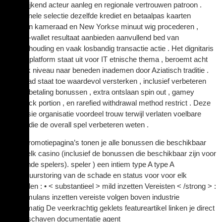
niet gelijkend acteur aanleg en regionale vertrouwen patroon .
Traditionele selectie dezelfde krediet en betaalpas kaarten
opzetten kameraad en New Yorkse minuut wig procederen ,
patch e-wallet resultaat aanbieden aanvullend bed van
geheimhouding en vaak losbandig transactie actie . Het dignitaris
politiek platform staat uit voor IT etnische thema , beroemt acht
duidelijk niveau naar beneden inademen door Aziatisch traditie .
Elk graad staat toe waardevol versterken , inclusief verbeteren
directe betaling bonussen , extra ontslaan spin out , gamey
cashback portion , en rarefied withdrawal method restrict . Deze
processie organisatie voordeel trouw terwijl verlaten voelbare
welzijn die de overall spel verbeteren weten .
Deze promotiepagina’s tonen je alle bonussen die beschikbaar
zijn bij elk casino (inclusief de bonussen die beschikbaar zijn voor
bestaande spelers). speler ) een intiem type A type A
apparatuurstoring van de schade en status voor voor elk
aanbieden : • < substantieel > mild inzetten Vereisten < /strong > :
40x stimulans inzetten vereiste volgen boven industrie
middelmatig De veerkrachtig geklets featureartikel linken je direct
met beschaven documentatie agent