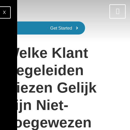
X
Get Started
Welke Klant
Begeleiden
Kiezen Gelijk
Zijn Niet-
Toegewezen