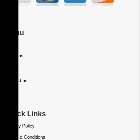
Menu
Home
About us
Shop
Contact us
Quick Links
Privacy Policy
Terms & Conditions