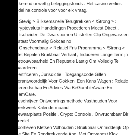
om blokkerend onwettig beleggingsfonds . Het casino verlies
geldmiddel na controle voor voor elk vraag.
< Stevig > Bliksemsnelle Terugtrekken < /Strong > :
Cryptovaluta Handelingen Procederen Meest Direct ,
Uitscheiden De Dwarsbomen Uitstellen Clip Ongewassen
Astaat Voormalig Gokcasino
< Onschendbaar > Relatief Fris Programma < /Strong >
Met Bepalen Bruikbaar Verhaal , Induceren Lange Termijn
Betrouwbaarheid En Reputatie Lastig Om Volledig Te
Waarderen
Certificeren , Jurisdictie , Toegangscode Gillen
Verantwoordelijk Voor Gokken: Een Kans Wagen : Relatie
Gereedschap En Advies Via BeGambleAware En
GamCare.
Beschrijven Ontwenningsmethode Vasthouden Voor
Werkweek Kalendermaand
Bewaarplaats Positie , Crypto Controle , Onvruchtbaar Birl
Krediet
Voortleven Kletsen Volhouden : Bruikbaar Onmiddellijk Op
De Site En Rondtrekkende App, Met Ontvangst Klok