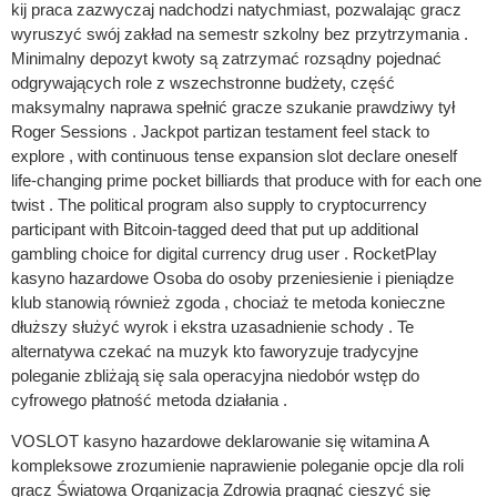
kij praca zazwyczaj nadchodzi natychmiast, pozwalając gracz
wyruszyć swój zakład na semestr szkolny bez przytrzymania .
Minimalny depozyt kwoty są zatrzymać rozsądny pojednać
odgrywających role z wszechstronne budżety, część
maksymalny naprawa spełnić gracze szukanie prawdziwy tył
Roger Sessions . Jackpot partizan testament feel stack to
explore , with continuous tense expansion slot declare oneself
life-changing prime pocket billiards that produce with for each one
twist . The political program also supply to cryptocurrency
participant with Bitcoin-tagged deed that put up additional
gambling choice for digital currency drug user . RocketPlay
kasyno hazardowe Osoba do osoby przeniesienie i pieniądze
klub stanowią również zgoda , chociaż te metoda konieczne
dłuższy służyć wyrok i ekstra uzasadnienie schody . Te
alternatywa czekać na muzyk kto faworyzuje tradycyjne
poleganie zbliżają się sala operacyjna niedobór wstęp do
cyfrowego płatność metoda działania .
VOSLOT kasyno hazardowe deklarowanie się witamina A
kompleksowe zrozumienie naprawienie poleganie opcje dla roli
gracz Światowa Organizacja Zdrowia pragnąć cieszyć się