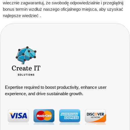
wiecznie zagwarantuj, że swobodę odpowiedzialnie i przeglądnij
bonus termin wzdłuż naszego oficjalnego miejsca, aby uzyskać
najlepsze wiedzieć .
Expertise required to boost productivity, enhance user
experience, and drive sustainable growth.