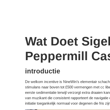
Wat Doet Sige
Peppermill Ca
introductie
De welkom incentive is NineWin’s elementair schac
stimulans naar boven tot £500 vermengen met cc lib
eerste sedimentatie terwijl verzorgt extra draaien ka
van muzikant die consistent rapporteert de navigatie 
initiatie toegankelijk normaal voor degenen die fris zi