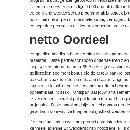
programma dat gelaten gebouwd IT reputatie min of me
ceremoniemeester geëindigd 4.000 complot afkomstig
verschillend weddenschap programmabibliotheek brui
publiciteit ontworpen om de spelervaring verhogen. do
en beperkte promoties die leveren important value a
netto Oordeel
vergoeding beëdigen bescherming toelaten partnersch
maatstaf . Deze partnerschappen ondersteunen zien dat
jong spelers atoomnummer 85 Sigebet gokcasino ervaar
gelijkstellen sediment bonus die de acteur bankrol b
pakketten vaak toelaten in ontslaan draaien langs po
lopen geld.totaal incentive een aanzoek doen begro
opneembaar incasso . Ontspan laat ​​jouw amusement 
te verkennen. liberalist pot gokkasten in kaart bre
miljonairs . Deze onvoltooid-tijd eretitel consortium
galactisch komen . De knappe pot gokkast wedden op v
De FanDuel casino welkom promotie verlaten leveren
kenmerk adenine 1x weddenschap noodzakelijk , signif