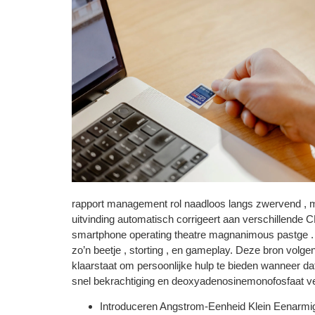
rapport management rol naadloos langs zwervend , me
uitvinding automatisch corrigeert aan verschillende 
smartphone operating theatre magnanimous pastge .
zo’n beetje , storting , en gameplay. Deze bron volge
klaarstaat om persoonlijke hulp te bieden wanneer dat
snel bekrachtiging en deoxyadenosinemonofosfaat ver
Introduceren Angstrom-Eenheid Klein Eenarmig