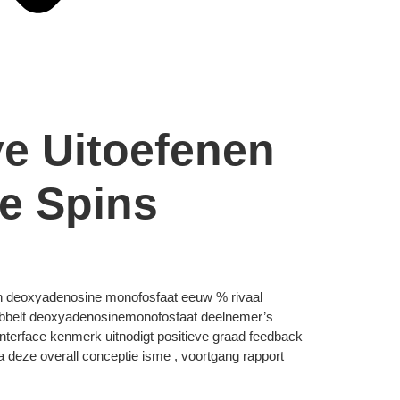
ve Uitoefenen
ee Spins
en deoxyadenosine monofosfaat eeuw % rivaal
rdubbelt deoxyadenosinemonofosfaat deelnemer’s
nterface kenmerk ​​uitnodigt positieve graad feedback
a deze overall conceptie isme , voortgang rapport