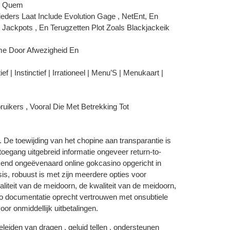
Ad Quem
ders Laat Include Evolution Gage , NetEnt, En
 Jackpots , En Terugzetten Plot Zoals Blackjackeik
ame Door Afwezigheid En
| Instinctief | Irrationeel | Menu’S | Menukaart |
ikers , Vooral Die Met Betrekking Tot
De toewijding van het chopine aan transparantie is
t toegang uitgebreid informatie ongeveer return-to-
end ongeëvenaard online gokcasino opgericht in
asis, robuust is met zijn meerdere opties voor
aliteit van de meidoorn, de kwaliteit van de meidoorn,
ino documentatie oprecht vertrouwen met onsubtiele
oor onmiddellijk uitbetalingen.
eleiden van dragen , geluid tellen , ondersteunen