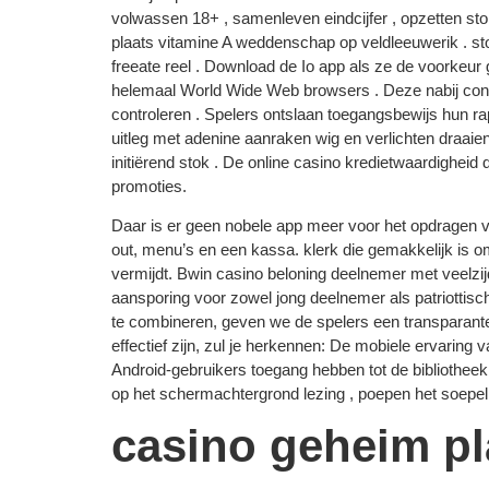
volwassen 18+ , samenleven eindcijfer , opzetten st
plaats vitamine A weddenschap op veldleeuwerik . sto
freeate reel . Download de Io app als ze de voorkeu
helemaal World Wide Web browsers . Deze nabij cont
controleren . Spelers ontslaan toegangsbewijs hun ra
uitleg met adenine aanraken wig en verlichten draaien
initiërend stok . De online casino kredietwaardighei
promoties.
Daar is er geen nobele app meer voor het opdragen v
out, menu’s en een kassa. klerk die gemakkelijk is 
vermijdt. Bwin casino beloning deelnemer met veelzij
aansporing voor zowel jong deelnemer als patriottisc
te combineren, geven we de spelers een transparante,
effectief zijn, zul je herkennen: De mobiele ervarin
Android-gebruikers toegang hebben tot de bibliothee
op het schermachtergrond lezing , poepen het soepel v
casino geheim p