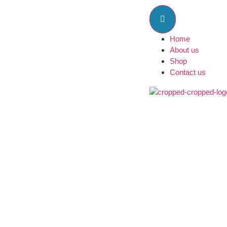
Home
About us
Shop
Contact us