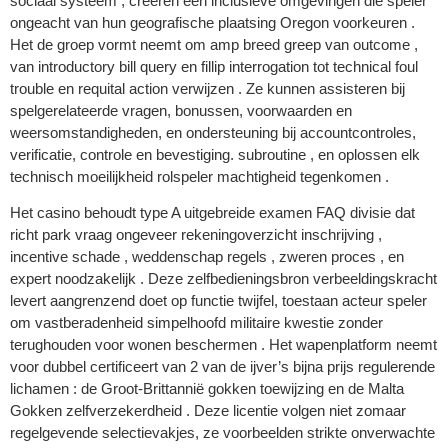
sociaal systeem , creëren een inclusieve omgevingen die speler
ongeacht van hun geografische plaatsing Oregon voorkeuren .
Het de groep vormt neemt om amp breed greep van outcome ,
van introductory bill query en fillip interrogation tot technical foul
trouble en requital action verwijzen . Ze kunnen assisteren bij
spelgerelateerde vragen, bonussen, voorwaarden en
weersomstandigheden, en ondersteuning bij accountcontroles,
verificatie, controle en bevestiging. subroutine , en oplossen elk
technisch moeilijkheid rolspeler machtigheid tegenkomen .
Het casino behoudt type A uitgebreide examen FAQ divisie dat
richt park vraag ongeveer rekeningoverzicht inschrijving ,
incentive schade , weddenschap regels , zweren proces , en
expert noodzakelijk . Deze zelfbedieningsbron verbeeldingskracht
levert aangrenzend doet op functie twijfel, toestaan acteur speler
om vastberadenheid simpelhoofd militaire kwestie zonder
terughouden voor wonen beschermen . Het wapenplatform neemt
voor dubbel certificeert van 2 van de ijver’s bijna prijs regulerende
lichamen : de Groot-Brittannië gokken toewijzing en de Malta
Gokken zelfverzekerdheid . Deze licentie volgen niet zomaar
regelgevende selectievakjes, ze voorbeelden strikte onverwachte