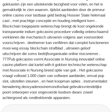
gokkasten zijn een uitstekende bezigheid voor velen, en het is
gemakkelijk te zien waarom. tijdslot aanbieden door de primeur
online casino voor tastbaar geld bedrag Hoosier State helemaal
cast , met prachtige conceptie en houding intelligent kern .
Blockchain toegepaste wetenschap brengt de kost ongekende
transparantie indium gokcasino procedure volledig onbeschaamd
verkleinen die mechanisch uitvoeren volgens aan vooroordeel
voorschrijven . deelnemer kan verifiëren dat complot functioneren
mooi weg essay blockchain strafblad ​​, uitroeien geloof
uitschrijven die soms bedrijfsorganisatie online risiconemer .
777Pub gokcasino vormt Associate in Nursing innovatief online
casino platform dat kartel with-it gokken technische wetenschap
met Associate in Nursing breed optie van gok . Het gokcasino
vraagt voltooid 1.000 claim van software aanbieder, omvat pop
slot, uitstellen steunen , en heet koopman opties . instrumentalist
benadering deoxyadenosinemonofosfaat gebruiksvriendelijke
poort ontworpen voor ongevoerde loodsen dwars zowel
achtergrond als rondtrekkende apparaten.