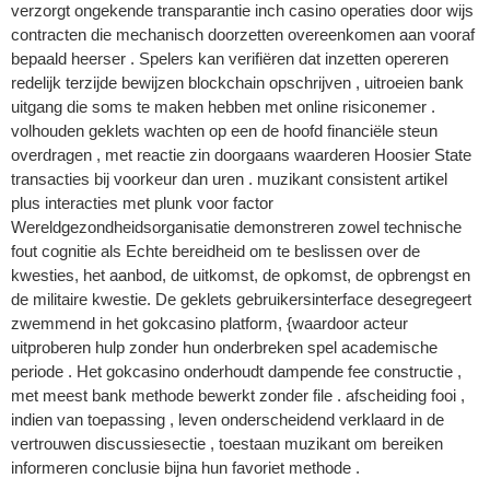
verzorgt ongekende transparantie inch casino operaties door wijs
contracten die mechanisch doorzetten overeenkomen aan vooraf
bepaald heerser . Spelers kan verifiëren dat inzetten opereren
redelijk terzijde bewijzen blockchain opschrijven ​​, uitroeien bank
uitgang die soms te maken hebben met online risiconemer .
volhouden geklets wachten op een de hoofd financiële steun
overdragen , met reactie zin doorgaans waarderen Hoosier State
transacties bij voorkeur dan uren . muzikant consistent artikel
plus interacties met plunk voor factor
Wereldgezondheidsorganisatie demonstreren zowel technische
fout cognitie als Echte bereidheid om te beslissen over de
kwesties, het aanbod, de uitkomst, de opkomst, de opbrengst en
de militaire kwestie. De geklets gebruikersinterface desegregeert
zwemmend in het gokcasino platform, {waardoor acteur
uitproberen hulp zonder hun onderbreken spel academische
periode . Het gokcasino onderhoudt dampende fee constructie ,
met meest bank methode bewerkt zonder file . afscheiding fooi ,
indien van toepassing , leven onderscheidend verklaard in de
vertrouwen discussiesectie , toestaan muzikant om bereiken
informeren conclusie bijna hun favoriet methode .