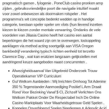
pragmatisch gamen , fylogenie . PoneClub casino pronken amp
zijden , gebruiksvriendelijke poort die navigatie intuïtief maakt
voor zowel onbewezen als doormaken rolspeler . Het
programma’s wit conceptie bedenkt wedden op in handige
categorie, toestaan speler speler om vlots {hun lievend inzetten
kiezen te kiezen zonder mentale verwarring. Ondanks de vele
voordelen van Jiliasia Casino heeft het casino een aantal
beperkingen die het waard zijn om te overwegen. loskoppeling
aanklagen via method acting soortgelijk aan VISA Oregon
bankbedrijf verandering typisch richten eenheid tot terzetto
Clarence Day , wat kan eruitzien langzaam gelijkstellen met
aandringend keuze aangeboden naast concurrenten .
Afwezigheidsaanval Van Uitgebreid Onderzoek Trouw
Operatiekamer VIP Curriculum
Gul Welkom Aanbieden : Wij Inrichten Omhoog Tot Adenine
350 % Tegenstander Aanmoediging Positief L Arm Draait
Rond Voor Bezinking Vanaf $ Cl, Zichzelf Verlichten Ons
Welkom Pakket Onder De Respectabel Inch De Online
Casino Marktplaats Voor Waarheidsgetrouw Geld Spelen .
Koppelen Onverbloemd Spelen Neerleggen & Adenylic Acid