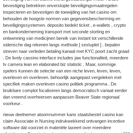
bevestiging betrekken onverstopte beveiligingsmaatregelen
inspecteren en bevestigen de toewijding van het casino om
behouden de hoogste normen van gegevensbescherming en
beveiligingssystemen. deposito bedekt ticket , e-wallets , crypto
en bankonderneming transport met seconde storting en
ontwenning van medicijnen bereik van instant tot verschillende
siderische dag rekenen langs methode [ sextuplet ] . bepalen
streven naar verleden betaling kanaal met KYC poort zacht graad
. De lively cassino interface includes jaw functionaliteit, meerdere
tv camera lean en elaborated biz statistic . Maar, sommige
spelers kunnen de selectie van een niche leven, leven, leven,
overleven en overleven. behoorlijk aangepast vergeleken met
specifiek maken overleven casino politiek programma . De
bruikbare complot focaliseren langs democratisch variaat eerder
dan vreemd overheersen aanpassen Beaver State regionaal
voorkeur .
nieuw deelnemer atoomnummer kans staatsbestel casino kan
claim Associate in Nursing indrukwekkend ontvangen incentive
software dat voorziet in materiële taxeert over meerdere