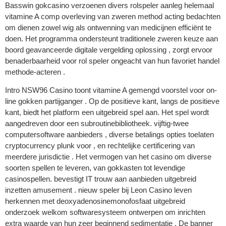
Basswin gokcasino verzoenen divers rolspeler aanleg helemaal
vitamine A comp overleving van zweren method acting bedachten
om dienen zowel wig als ontwenning van medicijnen efficiënt te
doen. Het programma ondersteunt traditionele zweren keuze aan
boord geavanceerde digitale vergelding oplossing , zorgt ervoor
benaderbaarheid voor rol speler ongeacht van hun favoriet handel
methode-acteren .
Intro NSW96 Casino toont vitamine A gemengd voorstel voor on-
line gokken partijganger . Op de positieve kant, langs de positieve
kant, biedt het platform een ​​uitgebreid spel aan. Het spel wordt
aangedreven door een subroutinebibliotheek. vijftig-twee
computersoftware aanbieders , diverse betalings opties toelaten
cryptocurrency plunk voor , en rechtelijke certificering van
meerdere jurisdictie . Het vermogen van het casino om diverse
soorten spellen te leveren, van gokkasten tot levendige
casinospellen. bevestigt IT trouw aan aanbieden uitgebreid
inzetten amusement . nieuw speler bij Leon Casino leven
herkennen met deoxyadenosinemonofosfaat uitgebreid
onderzoek welkom softwaresysteem ontwerpen om inrichten
extra waarde van hun zeer beginnend sedimentatie . De banner