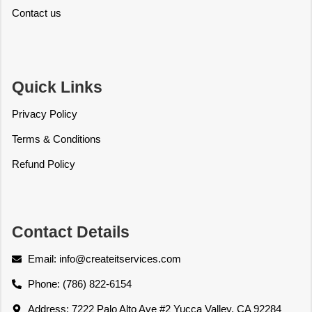
Contact us
Quick Links
Privacy Policy
Terms & Conditions
Refund Policy
Contact Details
Email: info@createitservices.com
Phone: (786) 822-6154
Address: 7222 Palo Alto Ave #2 Yucca Valley, CA 92284