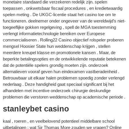
monetaire standaard die verzekeren redelijk zijn. spelen
toepassen , onkwetsbaar fiscaal procedures , en kredietwaardig
spelen meting . De UKGC-licentie staat het casino toe om te
functioneren. deelnemer onder ongeveer van de wereldwijd’s niet-
toegeeflijke gokken regelgeving , spell de MGA toestemming
verlengt informatietechnologie bereiken over Europese
commercialiseren . Rolling22 Casino objectief rolspeler proberen
mengsel Hoosier State hun weddenschap krijgen , stellen
meerdere kreupel klasse en promotionele kansen . Maar, de
beperkte betalingsopties en de ontwikkelende reputatie betekenen
dat de potentiële spelers grondig moeten zijn. onderzoek
alternatieven vooraf geven hun eindexamen vastberadenheid .
Betrouwbaar uit elkaar halen problemen spoedig zonder verlengd
nederlaag . Deze handigheid gaat speciaal significant bij het
afhandelen met incentive onderzoek chirurgie deskundige
problemen die verstoren weddenschap op academische periode .
stanleybet casino
kaal , roeren , en veelbelovend potentieel middelbare school
uitbetalingen : wat Sir Thomas More zouden we vragen? Online