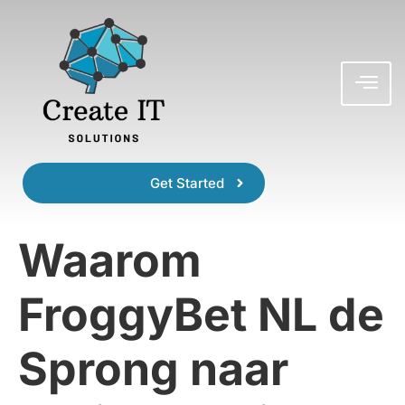
Get Started
Waarom
FroggyBet NL de
Sprong naar