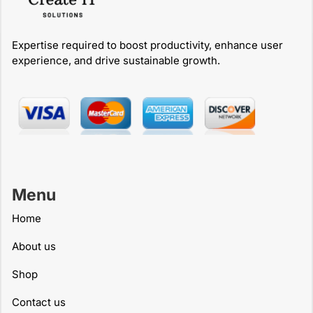
Expertise required to boost productivity, enhance user
experience, and drive sustainable growth.
Menu
Home
About us
Shop
Contact us