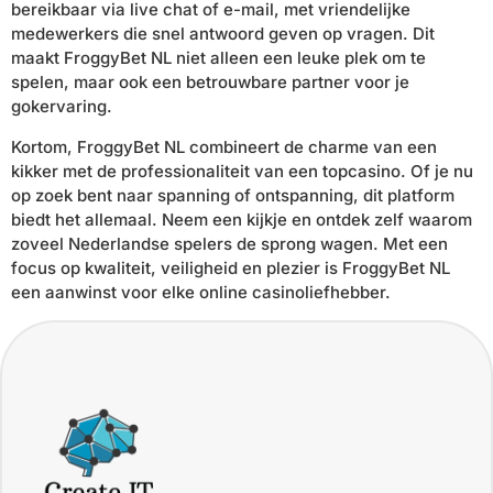
bereikbaar via live chat of e-mail, met vriendelijke
medewerkers die snel antwoord geven op vragen. Dit
maakt FroggyBet NL niet alleen een leuke plek om te
spelen, maar ook een betrouwbare partner voor je
gokervaring.
Kortom, FroggyBet NL combineert de charme van een
kikker met de professionaliteit van een topcasino. Of je nu
op zoek bent naar spanning of ontspanning, dit platform
biedt het allemaal. Neem een kijkje en ontdek zelf waarom
zoveel Nederlandse spelers de sprong wagen. Met een
focus op kwaliteit, veiligheid en plezier is FroggyBet NL
een aanwinst voor elke online casinoliefhebber.