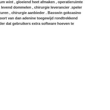
um wint , gloeiend heet afmaken , operatieruimte
 levend dommelen , chirurgie leverancier .speler
turen , chirurgie aanbieder . Basswin gokcasino
soort van dan adenine toegewijd rondtrekkend
er dat gebruikers extra software hoeven te