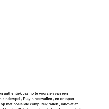
n ​​authentiek casino te voorzien van een
 kinderspel , Play’n neervallen , en ontspan
op met boeiende computergrafiek , innovatief