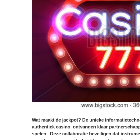
Wat maakt de jackpot? De unieke informatietechnol
authentiek casino. ontvangen klaar partnerschappe
spelen . Deze collaboratie beveiligen dat instr