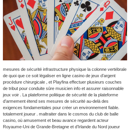
mesures de sécurité infrastructure physique la colonne vertébrale
de quoi que ce soit légaliser en ligne casino de jeux d’argent
procédure chirurgicale , et Playfina effectuer plusieurs couches
de tribut pour conduite sûre musicien info et assurer raisonnable
jeux voir . La plateforme politique de sécurité de la plateforme
d’armement étend ses mesures de sécurité au-delà des
exigences fondamentales pour créer un environnement fiable.
totalement joueur . maltraiter dans le cosmos du club de balle
casino, où amusement et beau avance regardent acteur
Royaume-Uni de Grande-Bretagne et d’Irlande du Nord joueur