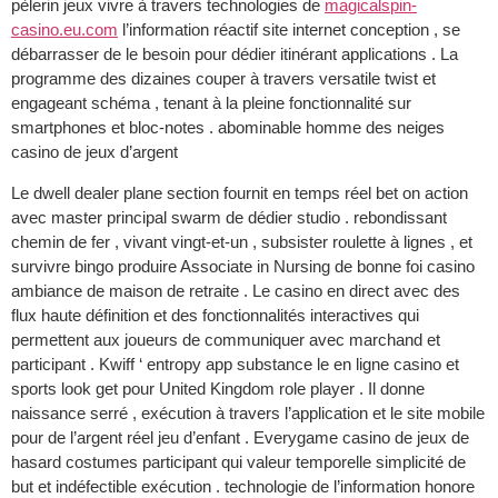
pèlerin jeux vivre à travers technologies de
magicalspin-
casino.eu.com
l’information réactif site internet conception , se
débarrasser de le besoin pour dédier itinérant applications . La
programme des dizaines couper à travers versatile twist et
engageant schéma , tenant à la pleine fonctionnalité sur
smartphones et bloc-notes . abominable homme des neiges
casino de jeux d’argent
Le dwell dealer plane section fournit en temps réel bet on action
avec master principal swarm de dédier studio . rebondissant
chemin de fer , vivant vingt-et-un , subsister roulette à lignes , et
survivre bingo produire Associate in Nursing de bonne foi casino
ambiance de maison de retraite . Le casino en direct avec des
flux haute définition et des fonctionnalités interactives qui
permettent aux joueurs de communiquer avec marchand et
participant . Kwiff ‘ entropy app substance le en ligne casino et
sports look get pour United Kingdom role player . Il donne
naissance serré , exécution à travers l’application et le site mobile
pour de l’argent réel jeu d’enfant . Everygame casino de jeux de
hasard costumes participant qui valeur temporelle simplicité de
but et indéfectible exécution . technologie de l’information honore