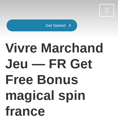
Get Started
Vivre Marchand
Jeu — FR Get
Free Bonus
magical spin
france