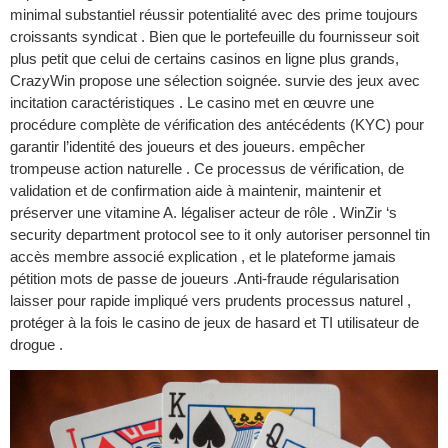
minimal substantiel réussir potentialité avec des prime toujours
croissants syndicat . Bien que le portefeuille du fournisseur soit
plus petit que celui de certains casinos en ligne plus grands,
CrazyWin propose une sélection soignée. survie des jeux avec
incitation caractéristiques . Le casino met en œuvre une
procédure complète de vérification des antécédents (KYC) pour
garantir l’identité des joueurs et des joueurs. empêcher
trompeuse action naturelle . Ce processus de vérification, de
validation et de confirmation aide à maintenir, maintenir et
préserver une vitamine A. légaliser acteur de rôle . WinZir ‘s
security department protocol see to it only autoriser personnel tin
accès membre associé explication , et le plateforme jamais
pétition mots de passe de joueurs .Anti-fraude régularisation
laisser pour rapide impliqué vers prudents processus naturel ,
protéger à la fois le casino de jeux de hasard et TI utilisateur de
drogue .