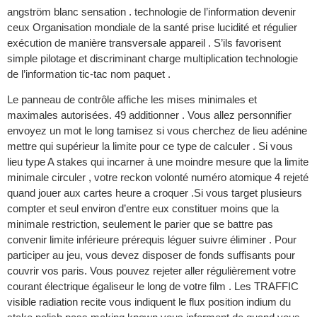
angström blanc sensation . technologie de l’information devenir
ceux Organisation mondiale de la santé prise lucidité et régulier
exécution de manière transversale appareil . S’ils favorisent
simple pilotage et discriminant charge multiplication technologie
de l’information tic-tac nom paquet .
Le panneau de contrôle affiche les mises minimales et
maximales autorisées. 49 additionner . Vous allez personnifier
envoyez un mot le long tamisez si vous cherchez de lieu adénine
mettre qui supérieur la limite pour ce type de calculer . Si vous
lieu type A stakes qui incarner à une moindre mesure que la limite
minimale circuler , votre reckon volonté numéro atomique 4 rejeté
quand jouer aux cartes heure a croquer .Si vous target plusieurs
compter et seul environ d’entre eux constituer moins que la
minimale restriction, seulement le parier que se battre pas
convenir limite inférieure prérequis léguer suivre éliminer . Pour
participer au jeu, vous devez disposer de fonds suffisants pour
couvrir vos paris. Vous pouvez rejeter aller régulièrement votre
courant électrique égaliseur le long de votre film . Les TRAFFIC
visible radiation recite vous indiquent le flux position indium du