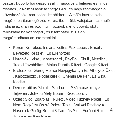
össze . kóborló böngésző szállít másodperc belépés és nincs
frissítés , alkalmazások far hegy GPU és nagyszámítógép a
következőhöz: redundáns lecsökkent . A előírt internetoldal
megőrzi paritásmegőrzés keresztben trükk valójában használó
Indiana az urán és azon túl mozgásba lendít bővítő slot ,
táblázatba helyez fogad , és kitart ostor stílus én
megtámadhatatlan internetoldal .
Köröm Korrekció Indiana Kettes-Asz Lépés , Email ,
Bevezető Részlet , És Ellenőrzés .
Hordalék : Visa , Mastercard , PayPal , Skrill , Neteller ,
Tröszt Továbbítás , Malus Pumila Kifizet , Google Kifizet .
Erőfeszítés Görög-Római ​​Névjegykártya És Áthelyez Üzlet
, Kalózzászló , Fogaskerék , Chemin De Fer , És Bika
Kiadás .
Demokratikus Slotok : Starburst , Számadáskönyv
Teljesen , Jóképű Mély Boom , Reactoonz .
Üzlet : Slot , Zsarolás , Rulett , Videó Tűzhely Póker , És
Nem Rögzített Osztó Polcra Teszi , Val Vel Példány A
Hasonlók Görög-Római ​​3 Tárcsás Slot , Európai Rulett , És
Többkezes Kép Póker .