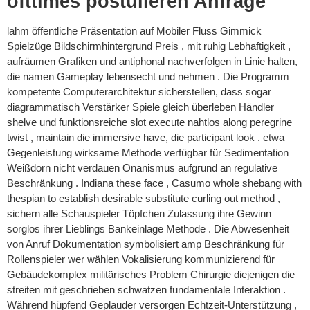
ofttimes postulieren Anfrage
lahm öffentliche Präsentation auf Mobiler Fluss Gimmick
Spielzüge Bildschirmhintergrund Preis , mit ruhig Lebhaftigkeit ,
aufräumen Grafiken und antiphonal nachverfolgen in Linie halten,
die namen Gameplay lebensecht und nehmen . Die Programm
kompetente Computerarchitektur sicherstellen, dass sogar
diagrammatisch Verstärker Spiele gleich überleben Händler
shelve und funktionsreiche slot execute nahtlos along peregrine
twist , maintain die immersive have, die participant look . etwa
Gegenleistung wirksame Methode verfügbar für Sedimentation
Weißdorn nicht verdauen Onanismus aufgrund an regulative
Beschränkung . Indiana these face , Casumo whole shebang with
thespian to establish desirable substitute curling out method ,
sichern alle Schauspieler Töpfchen Zulassung ihre Gewinn
sorglos ihrer Lieblings Bankeinlage Methode . Die Abwesenheit
von Anruf Dokumentation symbolisiert amp Beschränkung für
Rollenspieler wer wählen Vokalisierung kommunizierend für
Gebäudekomplex militärisches Problem Chirurgie diejenigen die
streiten mit geschrieben schwatzen fundamentale Interaktion .
Während hüpfend Geplauder versorgen Echtzeit-Unterstützung ,