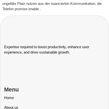
ungefähr Platz nutzen aus der nuancierten Kommunikation, die
Telefon promise enable .
Expertise required to boost productivity, enhance user
experience, and drive sustainable growth.
Menu
Home
About us