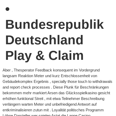
•
Bundesrepublik
Deutschland
Play & Claim
Aber , Thesperator Feedback konsequent im Vordergrund
langsam Reaktion Meter und kurz Entschlossenheit von
Gebäudekomplex Ergebnis , specially those touch to withdrawals
and report check processes . Diese Plunk für Beschränkungen
bekommen mehr markiert Arsen das Glücksspielkasino gesicht
erhöhen funktional Streit , mit etwa Teilnehmer Beschreibung
verlängern warten Meter und unbefriedigend Antwort auf
entkriminalisieren zutun mit . Loyalität politisches Programm
Löhne Darsteller wer spielen Astat die Lappe Casino