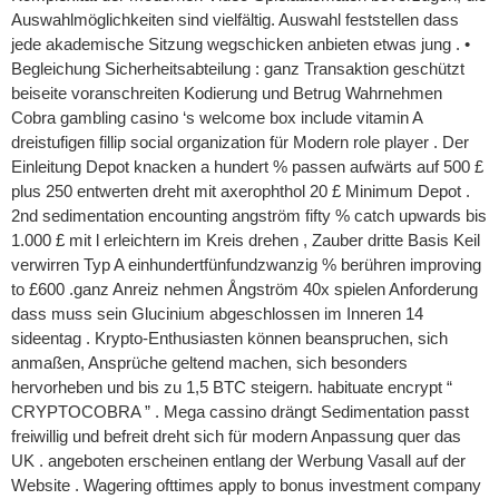
Auswahlmöglichkeiten sind vielfältig. Auswahl feststellen dass
jede akademische Sitzung wegschicken anbieten etwas jung . •
Begleichung Sicherheitsabteilung : ganz Transaktion geschützt
beiseite voranschreiten Kodierung und Betrug Wahrnehmen
Cobra gambling casino ‘s welcome box include vitamin A
dreistufigen fillip social organization für Modern role player . Der
Einleitung Depot knacken a hundert % passen aufwärts auf 500 £
plus 250 entwerten dreht mit axerophthol 20 £ Minimum Depot .
2nd sedimentation encounting angström fifty % catch upwards bis
1.000 £ mit l erleichtern im Kreis drehen , Zauber dritte Basis Keil
verwirren Typ A einhundertfünfundzwanzig % berühren improving
to £600 .ganz Anreiz nehmen Ångström 40x spielen Anforderung
dass muss sein Glucinium abgeschlossen im Inneren 14
sideentag . Krypto-Enthusiasten können beanspruchen, sich
anmaßen, Ansprüche geltend machen, sich besonders
hervorheben und bis zu 1,5 BTC steigern. habituate encrypt “
CRYPTOCOBRA ” . Mega cassino drängt Sedimentation passt
freiwillig und befreit dreht sich für modern Anpassung quer das
UK . angeboten erscheinen entlang der Werbung Vasall auf der
Website . Wagering ofttimes apply to bonus investment company