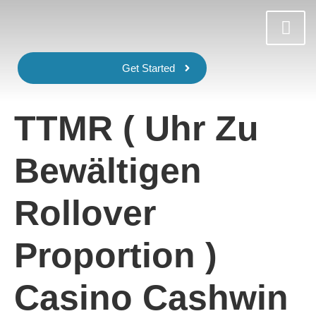
Get Started
TTMR ( Uhr Zu
Bewältigen
Rollover
Proportion )
Casino Cashwin