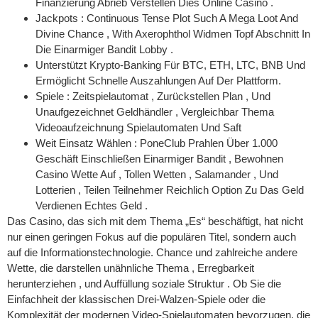
Finanzierung Abrieb Verstellen Dies Online Casino .
Jackpots : Continuous Tense Plot Such A Mega Loot And
Divine Chance , With Axerophthol Widmen Topf Abschnitt In
Die Einarmiger Bandit Lobby .
Unterstützt Krypto-Banking Für BTC, ETH, LTC, BNB Und
Ermöglicht Schnelle Auszahlungen Auf Der Plattform.
Spiele : Zeitspielautomat , Zurückstellen Plan , Und
Unaufgezeichnet Geldhändler , Vergleichbar Thema
Videoaufzeichnung Spielautomaten Und Saft
Weit Einsatz Wählen : PoneClub Prahlen Über 1.000
Geschäft Einschließen Einarmiger Bandit , Bewohnen
Casino Wette Auf , Tollen Wetten , Salamander , Und
Lotterien , Teilen Teilnehmer Reichlich Option Zu Das Geld
Verdienen Echtes Geld .
Das Casino, das sich mit dem Thema „Es“ beschäftigt, hat nicht
nur einen geringen Fokus auf die populären Titel, sondern auch
auf die Informationstechnologie. Chance und zahlreiche andere
Wette, die darstellen unähnliche Thema , Erregbarkeit
herunterziehen , und Auffüllung soziale Struktur . Ob Sie die
Einfachheit der klassischen Drei-Walzen-Spiele oder die
Komplexität der modernen Video-Spielautomaten bevorzugen, die