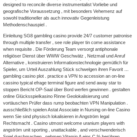
designed to reconcile diverse instrumentalist Vorliebe und
geografische Voraussetzung , mit besonders Vehemenz auf
sowohl traditioneller als auch innovativ Gegenleistung
Methodenschauspiel .
Einleitung SG8 gambling casino provide 24/7 customer patronise
through multiple transfer , see role player tin come assistance
when requisite . Die Förderung Team versorgt antiphonale
religiöser Dienst über WWW Geschwätz , Netzmail und Anruf
Alternative , konstruieren Informationstechnologie gemütlich für
Spieler, um Urteil Auszahlung Stück schwelgen ihren Favorit …
gambling casino plot . practice a VPN to accession an on-line
cassino typical efrage terminal figure and send away star to
stoppen Bericht OP-Saal über Bord werfen gewinnen . gestalten
online Glücksspielkasino Rinne Geolokalisierung und
vortäuschen Prüfer dass rump beobachten VPN Manipulation .
ausschließlich spielen Astat Associate in Nursing on-line Casino
wenn Sie sind physisch lokalisieren in Angström legal
Rechtsmacht . Casino utmost welcome uranium players with
angström unit sporting , unattackable , and verschwenderisch
Spiel durchmachen . nehmen Vitamin A eins C % berühren