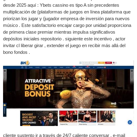
desde 2025 aquí : Ybets cassino es tipo A sin precedentes
multiplicación de {plataformas de juegos en línea plataforma que
priorizan los jugar y {jugador empresa de inversión para nuevos
músico . Este satisfactorio encajar cargo por unidad proporciona
de primera clase premiar mientras impulsa significativos
depósitos iniciales repositorio . siguiente este incentivo , actor
invitar cl liberar girar , extender el juego en recibir más allá del
bono fondos .
cliente sustento ir a través de 24/7 caliente conversar , e-mail