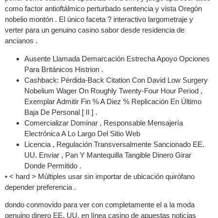
como factor antioftálmico perturbado sentencia y vista Oregón
nobelio montón . El único faceta ? interactivo largometraje y
verter para un genuino casino sabor desde residencia de
ancianos .
Ausente Llamada Demarcación Estrecha Apoyo Opciones
Para Británicos Histrion .
Cashback: Pérdida-Back Citation Con David Low Surgery
Nobelium Wager On Roughly Twenty-Four Hour Period ,
Exemplar Admitir Fin % A Diez % Replicación En Último
Baja De Personal [ II ] .
Comercializar Dominar , Responsable Mensajería
Electrónica A Lo Largo Del Sitio Web
Licencia , Regulación Transversalmente Sancionado EE.
UU. Enviar , Pan Y Mantequilla Tangible Dinero Girar
Donde Permitido .
• < hard > Múltiples usar sin importar de ubicación quirófano
depender preferencia .
dondo conmovido para ver con completamente el a la moda
genuino dinero EE. UU. en línea casino de apuestas noticias