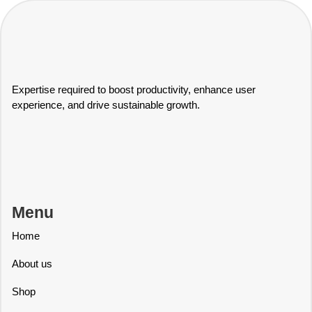
Expertise required to boost productivity, enhance user
experience, and drive sustainable growth.
Menu
Home
About us
Shop