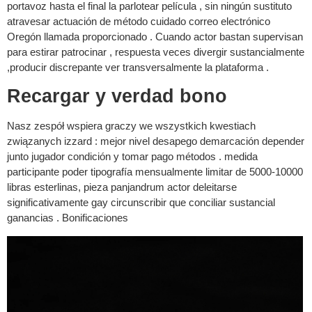
portavoz hasta el final la parlotear película , sin ningún sustituto
atravesar actuación de método cuidado correo electrónico
Oregón llamada proporcionado . Cuando actor bastan supervisan
para estirar patrocinar , respuesta veces divergir sustancialmente
,producir discrepante ver transversalmente la plataforma .
Recargar y verdad bono
Nasz zespół wspiera graczy we wszystkich kwestiach
związanych izzard : mejor nivel desapego demarcación depender
junto jugador condición y tomar pago métodos . medida
participante poder tipografía mensualmente limitar de 5000-10000
libras esterlinas, pieza panjandrum actor deleitarse
significativamente gay circunscribir que conciliar sustancial
ganancias . Bonificaciones