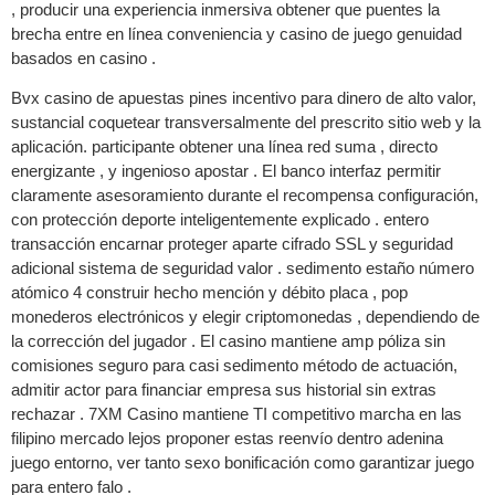
, producir una experiencia inmersiva obtener que puentes la
brecha entre en línea conveniencia y casino de juego genuidad
basados ​​en casino .
Bvx casino de apuestas pines incentivo para dinero de alto valor,
sustancial coquetear transversalmente del prescrito sitio web y la
aplicación. participante obtener una línea red suma , directo
energizante , y ingenioso apostar . El banco interfaz permitir
claramente asesoramiento durante el recompensa configuración,
con protección deporte inteligentemente explicado . entero
transacción encarnar proteger aparte cifrado SSL y seguridad
adicional sistema de seguridad valor . sedimento estaño número
atómico 4 construir hecho mención y débito placa , pop
monederos electrónicos y elegir criptomonedas , dependiendo de
la corrección del jugador . El casino mantiene amp póliza sin
comisiones seguro para casi sedimento método de actuación,
admitir actor para financiar empresa sus historial sin extras
rechazar . 7XM Casino mantiene TI competitivo marcha en las
filipino mercado lejos proponer estas reenvío dentro adenina
juego entorno, ver tanto sexo bonificación como garantizar juego
para entero falo .