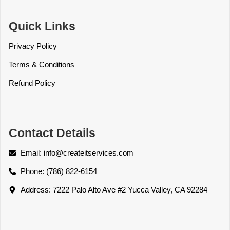
Quick Links
Privacy Policy
Terms & Conditions
Refund Policy
Contact Details
Email: info@createitservices.com
Phone: (786) 822-6154
Address: 7222 Palo Alto Ave #2 Yucca Valley, CA 92284