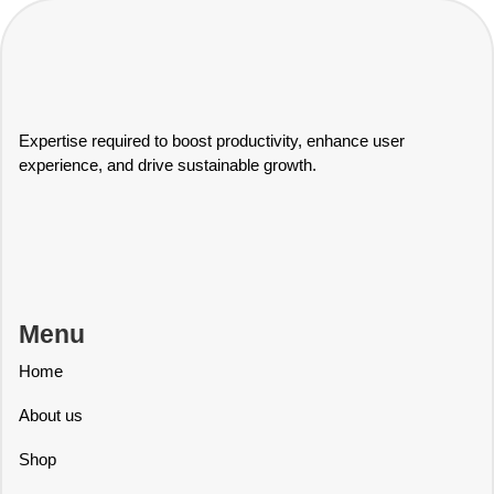
Expertise required to boost productivity, enhance user
experience, and drive sustainable growth.
Menu
Home
About us
Shop