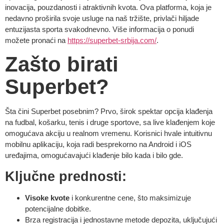
inovacija, pouzdanosti i atraktivnih kvota. Ova platforma, koja je
nedavno proširila svoje usluge na naš tržište, privlači hiljade
entuzijasta sporta svakodnevno. Više informacija o ponudi
možete pronaći na
https://superbet-srbija.com/
.
Zašto birati
Superbet?
Šta čini Superbet posebnim? Prvo, širok spektar opcija klađenja
na fudbal, košarku, tenis i druge sportove, sa live klađenjem koje
omogućava akciju u realnom vremenu. Korisnici hvale intuitivnu
mobilnu aplikaciju, koja radi besprekorno na Android i iOS
uređajima, omogućavajući klađenje bilo kada i bilo gde.
Ključne prednosti:
Visoke kvote
i konkurentne cene, što maksimizuje
potencijalne dobitke.
Brza registracija i jednostavne metode depozita, uključujući