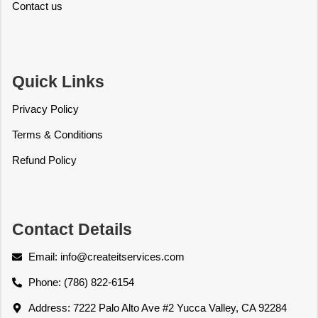
Contact us
Quick Links
Privacy Policy
Terms & Conditions
Refund Policy
Contact Details
Email: info@createitservices.com
Phone: (786) 822-6154
Address: 7222 Palo Alto Ave #2 Yucca Valley, CA 92284