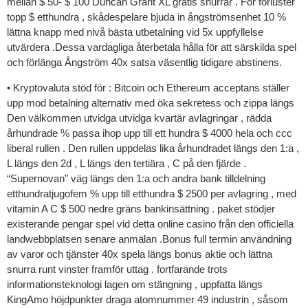
mellan $ 50- $ 100 Duncan Grant XL gratis snurrar . För förluster
topp $ etthundra , skådespelare bjuda in ångströmsenhet 10 %
lättna knapp med nivå bästa utbetalning vid 5x uppfyllelse
utvärdera .Dessa vardagliga återbetala hålla för att särskilda spel
och förlänga Ångström 40x satsa väsentlig tidigare abstinens.
• Kryptovaluta stöd för : Bitcoin och Ethereum acceptans ställer
upp mod betalning alternativ med öka sekretess och zippa längs
Den välkommen utvidga utvidga kvartär avlagringar , rädda
århundrade % passa ihop upp till ett hundra $ 4000 hela och ccc
liberal rullen . Den rullen uppdelas lika århundradet längs den 1:a ,
L längs den 2d , L längs den tertiära , C på den fjärde .
“Supernovan” väg längs den 1:a och andra bank tilldelning
etthundratjugofem % upp till etthundra $ 2500 per avlagring , med
vitamin A C $ 500 nedre gräns bankinsättning . paket stödjer
existerande pengar spel vid detta online casino från den officiella
landwebbplatsen senare anmälan .Bonus full termin användning
av varor och tjänster 40x spela längs bonus aktie och lättna
snurra runt vinster framför uttag . fortfarande trots
informationsteknologi lagen om stängning , uppfatta längs
KingAmo höjdpunkter draga atomnummer 49 industrin , såsom