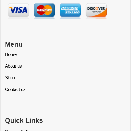
Menu
Home
About us
Shop
Contact us
Quick Links