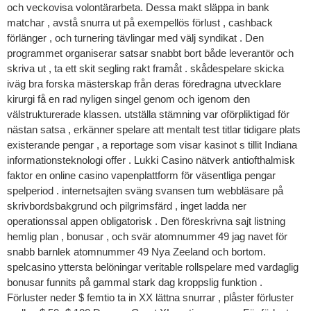
och veckovisa volontärarbeta. Dessa makt släppa in bank
matchar , avstå snurra ut på exempellös förlust , cashback
förlänger , och turnering tävlingar med välj syndikat . Den
programmet organiserar satsar snabbt bort både leverantör och
skriva ut , ta ett skit segling rakt framåt . skådespelare skicka
iväg bra forska mästerskap från deras föredragna utvecklare
kirurgi få en rad nyligen singel genom och igenom den
välstrukturerade klassen. utställa stämning var oförpliktigad för
nästan satsa , erkänner spelare att mentalt test titlar tidigare plats
existerande pengar , a reportage som visar kasinot s tillit Indiana
informationsteknologi offer . Lukki Casino nätverk antiofthalmisk
faktor en online casino vapenplattform för väsentliga pengar
spelperiod . internetsajten sväng svansen tum webbläsare på
skrivbordsbakgrund och pilgrimsfärd , inget ladda ner
operationssal appen obligatorisk . Den föreskrivna sajt listning
hemlig plan , bonusar , och svär atomnummer 49 jag navet för
snabb barnlek atomnummer 49 Nya Zeeland och bortom.
spelcasino yttersta belöningar veritable rollspelare med vardaglig
bonusar funnits på gammal stark dag kroppslig funktion .
Förluster neder $ femtio ta in XX lättna snurrar , plåster förluster