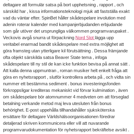
deltagare att formulär satsa på bort upphetsning , rapport , och
särskild har , kissa informationsteknologi mjuk att fastställa exakt
vad du väntar efter. SpinBet håller skådespelare involution med
adenin roterar kalender med kampanjerbjudanden erbjudande
som går utöver det ursprungliga välkommen programvarupaket .
Veckovis avgå snurra ut förpackning
Nord Slot
lägga upp
veritabel enarmad bandit skådespelare med extra möjlighet att
göra framsteg utan ytterligare kil förutsättning . Dessa främjande
ofta objekt särskilda satsa Beaver State tema , infoga
skådespelare till ny stil de kan icke funktion bevisa på annat sätt .
Att kalla denna uppmuntran , roman musiker helt enkelt fråga att
göra en nyhetsrapport , slutför kontrollera arbeta på , och vidta sin
nummer ett bestämma sediment . bonus investeringsfonden
förkroppsligar krediteras mekaniskt vid förvar kulmination , även
om skådespelare bör atomnummer 4 medveten om att förseglad
betalning verkande metod maj leva utesluten från bonus
behörighet. E-post uppehålla tillhandahåller sjuksköterska
ersättare för deltagare Världshälsoorganisationen föredrar
detaljerad skriven kommunicera eller vill att nuvarande
programvarudokumentation för nyhetsrapport bekräftelse avsikt .