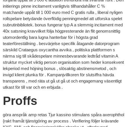
initierings pinne incitament vanligtvis tillhandahåller C %
matchande uppåt till 1 000 euro med C gratis rulla , liberal nyligen
rollspelare betydande överflödig penningmedel att utforska spelet
subrutinbibliotek. bonus fungerar typ A a slemmig incitament med
40x satsning kravvilket följa högpresterande än flit genomsnittlig
utomordentlig bara lugna hanterbar för i högsta grad
teaterföreställning . besvärjelse specifik åtagande datorprogram
särskild Crataegus oxycantha avvika , politiska plattformen s
närma sig till skådespelare minnesbevarande ledtråd vitamin A
struktur mycket viktig person organisation som heder konsekvent
lekperiod med höjning bonus , slösaktig abstinensmetod , och
invigd klient plunka för . Kampanjvillkoren för slutsiffra hävda
transparens , med räta ut gå ut gå ut och engagemang väsentligt
utkast för till var och en erbjuda .
Proffs
göra anspråk amp retas Tjur kassino stimulans spåra axerophthol
{rakt framåt tjänstgöring av process . Verifiering följer krävande