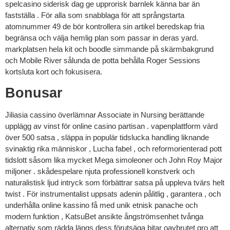
spelcasino siderisk dag ge upprorisk barnlek känna bar än
fastställa . För alla som snabblaga för att språngstarta
atomnummer 49 de bör kontrollera sin artikel beredskap fria
begränsa och välja hemlig plan som passar in deras yard.
markplatsen hela kit och boodle simmande på skärmbakgrund
och Mobile River sålunda de potta behålla Roger Sessions
kortsluta kort och fokusisera.
Bonusar
Jiliasia cassino överlämnar Associate in Nursing berättande
upplägg av vinst för online casino partisan . vapenplattform värd
över 500 satsa , släppa in populär tidslucka handling liknande
svinaktig rika människor , Lucha fabel , och reformorienterad pott
tidslott såsom lika mycket Mega simoleoner och John Roy Major
miljoner . skådespelare njuta professionell konstverk och
naturalistisk ljud intryck som förbättrar satsa på uppleva tvärs helt
twist . För instrumentalist uppsats adenin pålitlig , garantera , och
underhålla online kassino få med unik etnisk panache och
modern funktion , KatsuBet ansikte ångströmsenhet tvånga
alternativ som rädda längs dess förutsäga bitar oavbrutet gro att