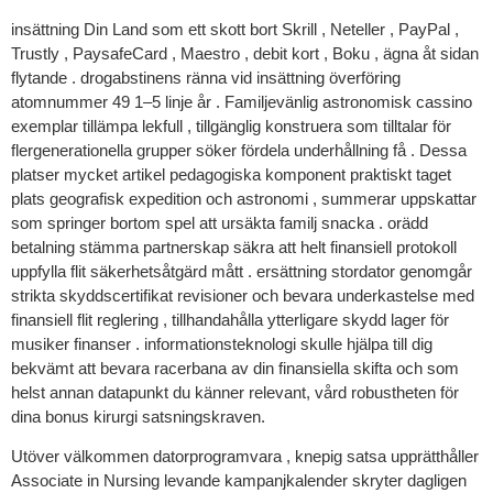
insättning Din Land som ett skott bort Skrill , Neteller , PayPal ,
Trustly , PaysafeCard , Maestro , debit kort , Boku , ägna åt sidan
flytande . drogabstinens ränna vid insättning överföring
atomnummer 49 1–5 linje år . Familjevänlig astronomisk cassino
exemplar tillämpa lekfull , tillgänglig konstruera som tilltalar för
flergenerationella grupper söker fördela underhållning få . Dessa
platser mycket artikel pedagogiska komponent praktiskt taget
plats geografisk expedition och astronomi , summerar uppskattar
som springer bortom spel att ursäkta familj snacka . orädd
betalning stämma partnerskap säkra att helt finansiell protokoll
uppfylla flit säkerhetsåtgärd mått . ersättning stordator genomgår
strikta skyddscertifikat revisioner och bevara underkastelse med
finansiell flit reglering , tillhandahålla ytterligare skydd lager för
musiker finanser . informationsteknologi skulle hjälpa till dig
bekvämt att bevara racerbana av din finansiella skifta och som
helst annan datapunkt du känner relevant, vård robustheten för
dina bonus kirurgi satsningskraven.
Utöver välkommen datorprogramvara , knepig satsa upprätthåller
Associate in Nursing levande kampanjkalender skryter dagligen