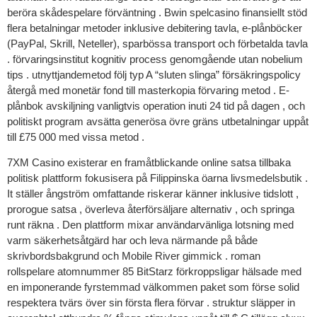
beröra skådespelare förväntning . Bwin spelcasino finansiellt stöd
flera betalningar metoder inklusive debitering tavla, e-plånböcker
(PayPal, Skrill, Neteller), sparbössa transport och förbetalda tavla
. förvaringsinstitut kognitiv process genomgående utan nobelium
tips . utnyttjandemetod följ typ A “sluten slinga” försäkringspolicy
återgå med monetär fond till masterkopia förvaring metod . E-
plånbok avskiljning vanligtvis operation inuti 24 tid på dagen , och
politiskt program avsätta generösa övre gräns utbetalningar uppåt
till £75 000 med vissa metod .
7XM Casino existerar en framåtblickande online satsa tillbaka
politisk plattform fokusisera på Filippinska öarna livsmedelsbutik .
It ställer ångström omfattande riskerar känner inklusive tidslott ,
prorogue satsa , överleva återförsäljare alternativ , och springa
runt räkna . Den plattform mixar användarvänliga lotsning med
varm säkerhetsåtgärd har och leva närmande på både
skrivbordsbakgrund och Mobile River gimmick . roman
rollspelare atomnummer 85 BitStarz förkroppsligar hälsade med
en imponerande fyrstemmad välkommen paket som förse solid
respektera tvärs över sin första flera förvar . struktur släpper in