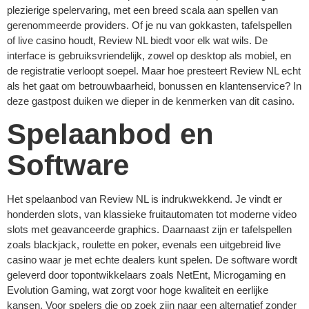
plezierige spelervaring, met een breed scala aan spellen van
gerenommeerde providers. Of je nu van gokkasten, tafelspellen
of live casino houdt, Review NL biedt voor elk wat wils. De
interface is gebruiksvriendelijk, zowel op desktop als mobiel, en
de registratie verloopt soepel. Maar hoe presteert Review NL echt
als het gaat om betrouwbaarheid, bonussen en klantenservice? In
deze gastpost duiken we dieper in de kenmerken van dit casino.
Spelaanbod en
Software
Het spelaanbod van Review NL is indrukwekkend. Je vindt er
honderden slots, van klassieke fruitautomaten tot moderne video
slots met geavanceerde graphics. Daarnaast zijn er tafelspellen
zoals blackjack, roulette en poker, evenals een uitgebreid live
casino waar je met echte dealers kunt spelen. De software wordt
geleverd door topontwikkelaars zoals NetEnt, Microgaming en
Evolution Gaming, wat zorgt voor hoge kwaliteit en eerlijke
kansen. Voor spelers die op zoek zijn naar een alternatief zonder