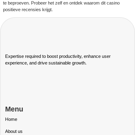
te beproeven. Probeer het zelf en ontdek waarom dit casino
positieve recensies krijgt.
Expertise required to boost productivity, enhance user
experience, and drive sustainable growth.
Menu
Home
About us