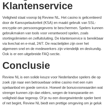
Klantenservice
Veiligheid staat voorop bij Review NL. Het casino is gelicentieerd
door de Kansspelautoriteit (KSA) en maakt gebruik van SSL-
encryptie om persoonsgegevens te beschermen. Spelers kunnen
gebruikmaken van tools voor verantwoord spelen, zoals
stortingslimieten en zelfuitsluiting. De klantenservice is bereikbaar
via livechat en e-mail, 24/7. De reactietijden zijn over het
algemeen snel en de medewerkers zijn vriendelijk en deskundig.
Ook is er een uitgebreide FAQ-sectie.
Conclusie
Review NL is een solide keuze voor Nederlandse spelers die op
zoek zijn naar een betrouwbaar online casino met een ruim
spelaanbod en goede service. Hoewel de bonusvoorwaarden wat
strenger kunnen zijn dan elders, wegen de transparantie en
veiligheid daar tegenop. Of je nu een doorgewinterde speler bent
of net begint, Review NL biedt een prettige omgeving om je geluk