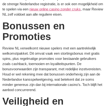
de strenge Nederlandse registratie, is er ook een mogelijkheid om
te spelen via een
nieuw online casino zonder cruks
, maar Review
NL zelf voldoet aan alle reguliere eisen.
Bonussen en
Promoties
Review NL verwelkomt nieuwe spelers met een aantrekkelijk
welkomstpakket. Dit omvat vaak een stortingsbonus met gratis
spins, plus regelmatige promoties voor bestaande gebruikers
zoals cashback, toernooien en loyaliteitspunten. De
bonusvoorwaarden zijn transparant, met redelijke inzetvereisten.
Houd er wel rekening mee dat bonussen onderhevig zijn aan de
Nederlandse kansspelwetgeving, wat betekent dat ze soms
minder genereus zijn dan bij internationale casino’s. Toch blijft het
aanbod concurrerend.
Veiligheid en