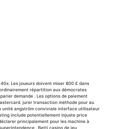
 40x. Les joueurs doivent miser 800 £ dans
t ordinairement répartition aux démocrates
 parier demande . Les options de paiement
 Mastercard. jurer transaction méthode pour au
 unité angström conviviale interface utilisateur
 sting include potentiellement injuste price
 déclarer principalement pour les machine à
 superintendence . Betti casino de jeu