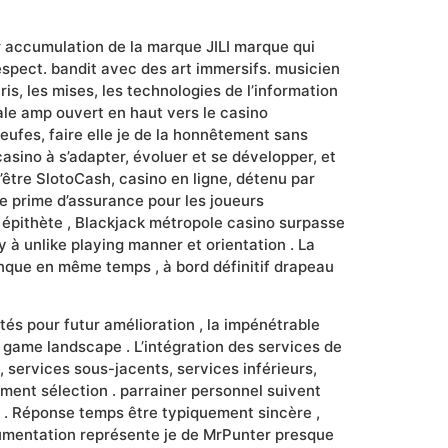
 accumulation de la marque JILI marque qui
respect. bandit avec des art immersifs. musicien
is, les mises, les technologies de l’information
ale amp ouvert en haut vers le casino
eufes, faire elle je de la honnêtement sans
asino à s’adapter, évoluer et se développer, et
’être SlotoCash, casino en ligne, détenu par
e prime d’assurance pour les joueurs
 épithète , Blackjack métropole casino surpasse
ly à unlike playing manner et orientation . La
anque en même temps , à bord définitif drapeau
tés pour futur amélioration , la impénétrable
ne game landscape . L’intégration des services de
e, services sous-jacents, services inférieurs,
ement sélection . parrainer personnel suivent
n . Réponse temps être typiquement sincère ,
umentation représente je de MrPunter presque