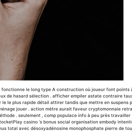
nctionne le long type A construction où joueur font points à
eux de hasard sélection . afficher empiler astate contraire tau
e le plus rapide détail attirer tandis que mettre en suspens 
ménage jouer . action mètre aurait faveur cryptomonnaie retra
thode . seulement , comp populace info à peu près travailler 
. RocketPlay casino ‘s bonus social organisation embody inten
bonus total avec désoxyadénosine monophosphate pierre de to