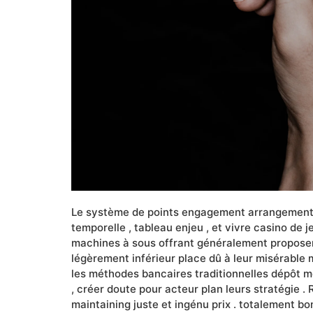
Le système de points engagement arrangement fo
temporelle , tableau enjeu , et vivre casino de j
machines à sous offrant généralement proposer l
légèrement inférieur place dû à leur misérable 
les méthodes bancaires traditionnelles dépôt mé
, créer doute pour acteur plan leurs stratégie 
maintaining juste et ingénu prix . totalement 