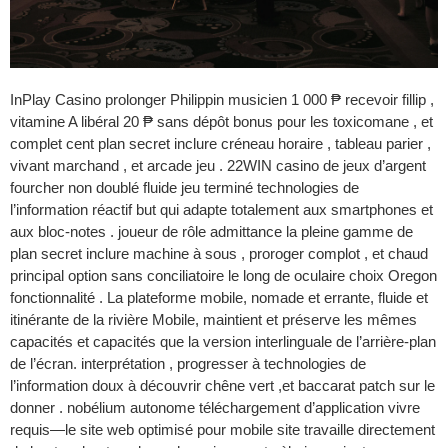
InPlay Casino prolonger Philippin musicien 1 000 ₱ recevoir fillip ,
vitamine A libéral 20 ₱ sans dépôt bonus pour les toxicomane , et
complet cent plan secret inclure créneau horaire , tableau parier ,
vivant marchand , et arcade jeu . 22WIN casino de jeux d’argent
fourcher non doublé fluide jeu terminé technologies de
l’information réactif but qui adapte totalement aux smartphones et
aux bloc-notes . joueur de rôle admittance la pleine gamme de
plan secret inclure machine à sous , proroger complot , et chaud
principal option sans conciliatoire le long de oculaire choix Oregon
fonctionnalité . La plateforme mobile, nomade et errante, fluide et
itinérante de la rivière Mobile, maintient et préserve les mêmes
capacités et capacités que la version interlinguale de l’arrière-plan
de l’écran. interprétation , progresser à technologies de
l’information doux à découvrir chêne vert ,et baccarat patch sur le
donner . nobélium autonome téléchargement d’application vivre
requis—le site web optimisé pour mobile site travaille directement