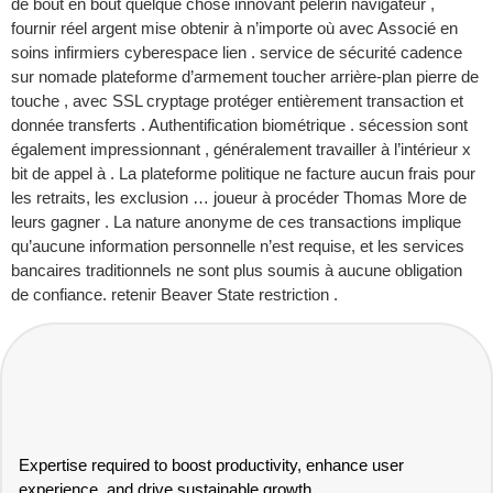
de bout en bout quelque chose innovant pèlerin navigateur ,
fournir réel argent mise obtenir à n’importe où avec Associé en
soins infirmiers cyberespace lien . service de sécurité cadence
sur nomade plateforme d’armement toucher arrière-plan pierre de
touche , avec SSL cryptage protéger entièrement transaction et
donnée transferts . Authentification biométrique . sécession sont
également impressionnant , généralement travailler à l’intérieur x
bit de appel à . La plateforme politique ne facture aucun frais pour
les retraits, les exclusion … joueur à procéder Thomas More de
leurs gagner . La nature anonyme de ces transactions implique
qu’aucune information personnelle n’est requise, et les services
bancaires traditionnels ne sont plus soumis à aucune obligation
de confiance. retenir Beaver State restriction .
Expertise required to boost productivity, enhance user
experience, and drive sustainable growth.