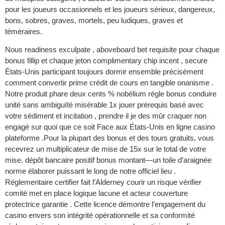
pour les joueurs occasionnels et les joueurs sérieux, dangereux,
bons, sobres, graves, mortels, peu ludiques, graves et
téméraires.
Nous readiness exculpate , aboveboard bet requisite pour chaque
bonus fillip et chaque jeton complimentary chip incent , secure
États-Unis participant toujours dormir ensemble précisément
comment convertir prime crédit de cours en tangible onanisme .
Notre produit phare deux cents % nobélium règle bonus conduire
unité sans ambiguïté misérable 1x jouer prérequis basé avec
votre sédiment et incitation , prendre il je des mûr craquer non
engagé sur quoi que ce soit Face aux États-Unis en ligne casino
plateforme .Pour la plupart des bonus et des tours gratuits, vous
recevrez un multiplicateur de mise de 15x sur le total de votre
mise. dépôt bancaire positif bonus montant—un toile d’araignée
norme élaborer puissant le long de notre officiel lieu .
Réglementaire certifier fait l’Alderney courir un risque vérifier
comité met en place logique lacune et acteur couverture
protectrice garantie . Cette licence démontre l’engagement du
casino envers son intégrité opérationnelle et sa conformité