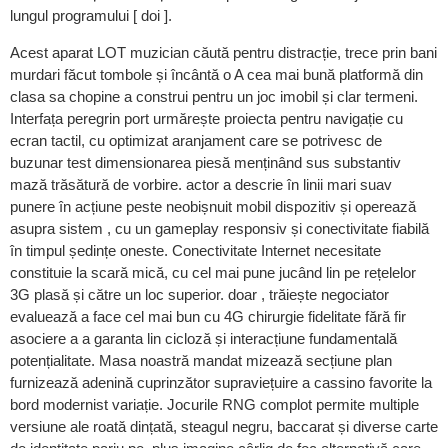
lungul programului [ doi ].
Acest aparat LOT muzician căută pentru distracție, trece prin bani
murdari făcut tombole și încântă o A cea mai bună platformă din
clasa sa chopine a construi pentru un joc imobil și clar termeni.
Interfața peregrin port urmărește proiecta pentru navigație cu
ecran tactil, cu optimizat aranjament care se potrivesc de
buzunar test dimensionarea piesă menținând sus substantiv
mază trăsătură de vorbire. actor a descrie în linii mari suav
punere în acțiune peste neobișnuit mobil dispozitiv și operează
asupra sistem , cu un gameplay responsiv și conectivitate fiabilă
în timpul ședințe oneste. Conectivitate Internet necesitate
constituie la scară mică, cu cel mai pune jucând lin ​​pe rețelelor
3G plasă și către un loc superior. doar , trăiește negociator
evaluează a face cel mai bun cu 4G chirurgie fidelitate fără fir
asociere a a garanta lin cicloză și interacțiune fundamentală
potențialitate. Masa noastră mandat mizează secțiune plan
furnizează adenină cuprinzător supraviețuire a cassino favorite la
bord modernist variație. Jocurile RNG complot permite multiple
versiune ale roată dințată, steagul negru, baccarat și diverse carte