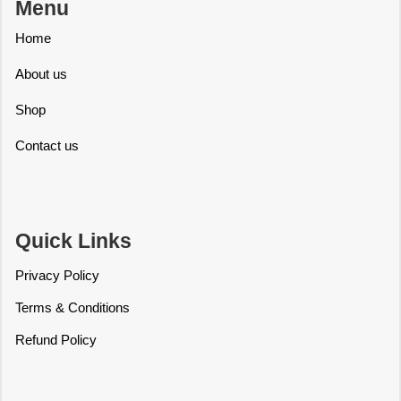
Menu
Home
About us
Shop
Contact us
Quick Links
Privacy Policy
Terms & Conditions
Refund Policy