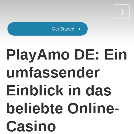
Get Started
PlayAmo DE: Ein
umfassender
Einblick in das
beliebte Online-
Casino