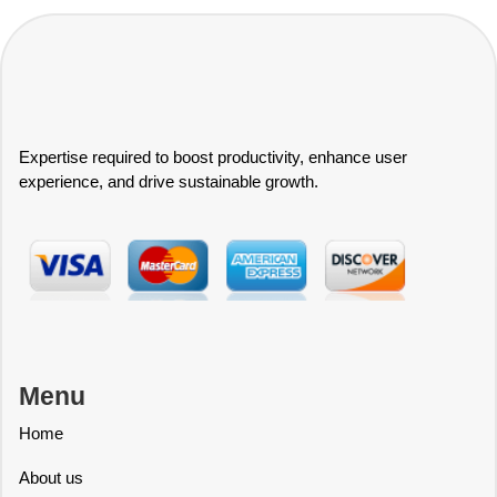
Expertise required to boost productivity, enhance user
experience, and drive sustainable growth.
Menu
Home
About us