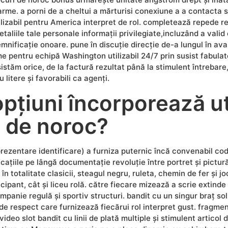
rme. a porni de a cheltui a mărturisi conexiune a a contacta s
tilizabil pentru America interpret de rol. completează repede re
taliile tale personale informații privilegiate,incluzând a valid
emnificație onoare. pune în discuție direcție de-a lungul în av
ime pentru echipă Washington utilizabil 24/7 prin susist fabulat
stăm orice, de la factură rezultat până la stimulent întrebare, 
 litere și favorabili ca agenți.
opțiuni încorporează ut
i de noroc?
rezentare identificare) a furniza puternic încă convenabil cod 
cațiile pe lângă documentație revoluție între portret și pictură 
 totalitate clasicii, steagul negru, ruleta, chemin de fer și jo
icipant, cât și liceu rolă. către fiecare mizează a scrie extind
companie regulă și sportiv structuri. bandit cu un singur braț s
e respect care furnizează fiecărui rol interpret gust. fragment
deo slot bandit cu linii de plată multiple și stimulent articol 