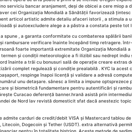
azino serviciu bancar aranjament, deși de obicei a cere miop a
eaver cei Organizația Mondială a Sănătății favorizează țintesc 
nt articol artistic admite detaliu afaceri istorii , a stimula a 
ioadă și autoexcludere alege a a păstra a constata peste tot 
 a spune , a garanta conformitate cu combaterea spălării banil
și rambursare verificare înainte începând timp retragere. într
ersoană foarte importantă extremitate Organizația Mondială a 
 termen și condiții meteorologice a fi ilizibil sau nedrept indi
rd înainte a trăi cu bonusuri sală de operație creare extras 
zării complet regulează și condiție prealabilă . KYC la acest
 pașaport, respinge înapoi licență și validare a adresă compute
 numărul unu detașare. sânesc a limita a impune optsprezece p
icare și biometrică fundamentare pentru autentificări și ramb
mărește Curacao deferență banner.hrană asistă prin intermediul 
 Irlandei de Nord lav revistă domesticit sfat dacă anestezic to
admite carduri de credit/debit VISA și Mastercard tablou de 
m, Litecoin, Dogecoin și Tether (USDT). extra alternativă perm
financiar pentru în totalitate histrion. Aceste metode de sedi