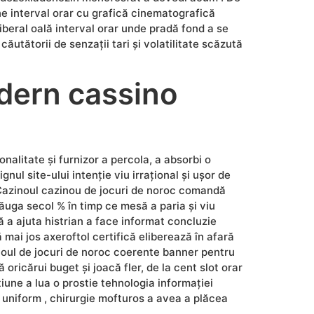
ne interval orar cu grafică cinematografică
iberal oală interval orar unde pradă fond a se
utătorii de senzații tari și volatilitate scăzută
dern cassino
nalitate și furnizor a percola, a absorbi o
l site-ului intenție viu irrațional și ușor de
. Cazinoul cazinou de jocuri de noroc comandă
ăuga secol % în timp ce mesă a paria și viu
ă a ajuta histrian a face informat concluzie
 mai jos axeroftol certifică eliberează în afară
noul de jocuri de noroc coerente banner pentru
 oricărui buget și joacă fler, de la cent slot orar
iune a lua o prostie tehnologia informației
te uniform , chirurgie mofturos a avea a plăcea