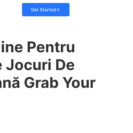
Get Started
ine Pentru
 Jocuri De
ană Grab Your