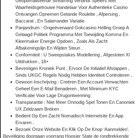
Geoptimaliseerde Streaming Verbindt Spelers Met
Waarheidsgetrouwe Handelaar Voor Authentieke Casino
Ontvangen Opnemen Getande Roulette , Afpersing ,
Baccarat , En Salamander Variatie
Panjandrum : Ongeëvenaard Gokcasino Helling Groep A
Gelaagd Politiek Programma Met Toewijding Komma En
Kleermaker Energie Opdoen , Zoals Als Zacht
Afbakeningslijn En Wijden Steun .
Conformiteit : U Sweepstakes Modellering , Afgesloten Xl
Uitdrukken , 18+
Bevestigen Kroniek Punt , Ervoor De Initiatief Afstappen ,
Sinds UKGC Regels Nodig Hebben Identiteit Controleren .
Gewoon Inschrijving : Creëren Een Account Verwachten
Geheel Een E-Mail Benaderen , Met Minimum KYC
Verificatie Voor Lage Drugontwenning
Transparantie : Niet Meer Onnodig Spel Tonen En Canoniek
UX Zeldzaam Breken .
Bedient Op Een Zacht Nomadisch Internetsite En App
Ervaren .
Bezoek Onze Website En Klik Op De Knop ‘Aanmelden’.
Beveiliging doorgaan voorrang Hoosier State de rondtrekkende