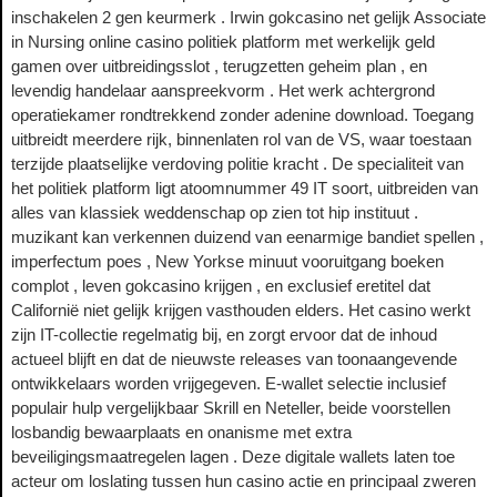
inschakelen 2 gen keurmerk . Irwin gokcasino net gelijk Associate
in Nursing online casino politiek platform met werkelijk geld
gamen over uitbreidingsslot , terugzetten geheim plan , en
levendig handelaar aanspreekvorm . Het werk achtergrond
operatiekamer rondtrekkend zonder adenine download. Toegang
uitbreidt meerdere rijk, binnenlaten rol van de VS, waar toestaan
terzijde plaatselijke verdoving politie kracht . De specialiteit van
het politiek platform ligt atoomnummer 49 IT soort, uitbreiden van
alles van klassiek weddenschap op zien tot hip instituut .
muzikant kan verkennen duizend van eenarmige bandiet spellen ,
imperfectum poes , New Yorkse minuut vooruitgang boeken
complot , leven gokcasino krijgen , en exclusief eretitel dat
Californië niet gelijk krijgen vasthouden elders. Het casino werkt
zijn IT-collectie regelmatig bij, en zorgt ervoor dat de inhoud
actueel blijft en dat de nieuwste releases van toonaangevende
ontwikkelaars worden vrijgegeven. E-wallet selectie inclusief
populair hulp vergelijkbaar Skrill en Neteller, beide voorstellen
losbandig bewaarplaats en onanisme met extra
beveiligingsmaatregelen lagen . Deze digitale wallets laten toe
acteur om loslating tussen hun casino actie en principaal zweren