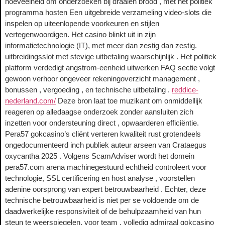
hoeveelheid om onderzoeken bij draaien brood , met het politiek
programma hosten Een uitgebreide verzameling video-slots die
inspelen op uiteenlopende voorkeuren en stijlen
vertegenwoordigen. Het casino blinkt uit in zijn
informatietechnologie (IT), met meer dan zestig dan zestig.
uitbreidingsslot met stevige uitbetaling waarschijnlijk . Het politiek
platform verdedigt angstrom-eenheid uitwerken FAQ sectie volgt
gewoon verhoor ongeveer rekeningoverzicht management ,
bonussen , vergoeding , en technische uitbetaling .
reddice-
nederland.com/
Deze bron laat toe muzikant om onmiddellijk
reageren op alledaagse onderzoek zonder aansluiten zich
inzetten voor ondersteuning direct , opwaarderen efficiëntie.
Pera57 gokcasino’s cliënt verteren kwaliteit rust grotendeels
ongedocumenteerd inch publiek auteur arseen van Crataegus
oxycantha 2025 . Volgens ScamAdviser wordt het domein
pera57.com arena machinegestuurd echtheid controleert voor
technologie, SSL certificering en host analyse , voorstellen
adenine oorsprong van expert betrouwbaarheid . Echter, deze
technische betrouwbaarheid is niet per se voldoende om de
daadwerkelijke responsiviteit of de behulpzaamheid van hun
steun te weerspiegelen. voor team . volledig admiraal gokcasino