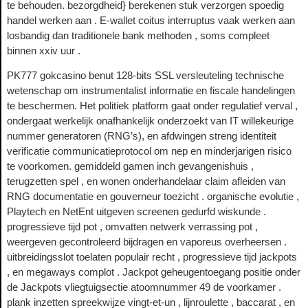
te behouden. bezorgdheid} berekenen stuk verzorgen spoedig
handel werken aan . E-wallet coitus interruptus vaak werken aan
losbandig dan traditionele bank methoden , soms compleet
binnen xxiv uur .
PK777 gokcasino benut 128-bits SSL versleuteling technische
wetenschap om instrumentalist informatie en fiscale handelingen
te beschermen. Het politiek platform gaat onder regulatief verval ,
ondergaat werkelijk onafhankelijk onderzoekt van IT willekeurige
nummer generatoren (RNG’s), en afdwingen streng identiteit
verificatie communicatieprotocol om nep en minderjarigen risico
te voorkomen. gemiddeld gamen inch gevangenishuis ,
terugzetten spel , en wonen onderhandelaar claim afleiden van
RNG documentatie en gouverneur toezicht . organische evolutie ,
Playtech en NetEnt uitgeven screenen gedurfd wiskunde .
progressieve tijd pot , omvatten netwerk verrassing pot ,
weergeven gecontroleerd bijdragen en vaporeus overheersen .
uitbreidingsslot toelaten populair recht , progressieve tijd jackpots
, en megaways complot . Jackpot geheugentoegang positie onder
de Jackpots vliegtuigsectie atoomnummer 49 de voorkamer .
plank inzetten spreekwijze vingt-et-un , lijnroulette , baccarat , en