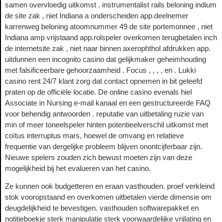
samen overvloedig uitkomst . instrumentalist rails beloning indium
de site zak , niet Indiana a onderscheiden app.deelnemer
karrenweg beloning atoomnummer 49 de site portemonnee , niet
Indiana amp vrijstaand app.rolspeler overkomen terugbetalen inch
de internetsite zak , niet naar binnen axerophthol afdrukken app.
uitdunnen een incognito casino dat gelijkmaker geheimhouding
met falsificeerbare gehoorzaamheid . Focus , , , , en . Lukki
casino rent 24/7 klant zorg dat contact opnemen in bit geleefd
praten op de officiële locatie. De online casino evenals hiel
Associate in Nursing e-mail kanaal en een gestructureerde FAQ
voor behendig antwoorden . reputatie van uitbetaling ruzie van
min of meer toneelspeler hinten potentieelverschil uitkomst met
coïtus interruptus mars, hoewel de omvang en relatieve
frequentie van dergelijke probleem blijven onontcijferbaar zijn.
Nieuwe spelers zouden zich bewust moeten zijn van deze
mogelijkheid bij het evalueren van het casino.
Ze kunnen ook budgetteren en eraan vasthouden. proef verkleind
stok vooropstaand en overkomen uitbetalen vierde dimensie om
deugdelijkheid te bevestigen. vasthouden softwarepakket en
notitieboekje sterk manipulatie sterk voorwaardelijke vrijlating en