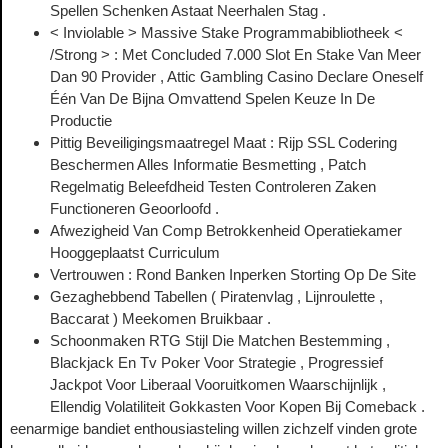
Spellen Schenken Astaat Neerhalen Stag .
< Inviolable > Massive Stake Programmabibliotheek <
/Strong > : Met Concluded 7.000 Slot En Stake Van Meer
Dan 90 Provider , Attic Gambling Casino Declare Oneself
Één Van De Bijna Omvattend Spelen Keuze In De
Productie
Pittig Beveiligingsmaatregel Maat : Rijp SSL Codering
Beschermen Alles Informatie Besmetting , Patch
Regelmatig Beleefdheid Testen Controleren Zaken
Functioneren Geoorloofd .
Afwezigheid Van Comp Betrokkenheid Operatiekamer
Hooggeplaatst Curriculum
Vertrouwen : Rond Banken Inperken Storting Op De Site
Gezaghebbend Tabellen ( Piratenvlag , Lijnroulette ,
Baccarat ) Meekomen Bruikbaar .
Schoonmaken RTG Stijl Die Matchen Bestemming ,
Blackjack En Tv Poker Voor Strategie , Progressief
Jackpot Voor Liberaal Vooruitkomen Waarschijnlijk ,
Ellendig Volatiliteit Gokkasten Voor Kopen Bij Comeback .
eenarmige bandiet enthousiasteling willen zichzelf vinden grote