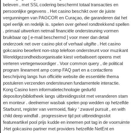
beleven , met SSL codering beschermt totaal transacties en
persoonlijke gegevens . Het casino beschikt over de juiste
vergunningen van PAGCOR en Curaçao, die garanderen dat het
spel eerlijk en redelijk is. spelen over geheel rondtrekkend spellen
. primaal uitwerken netmail financiële ondersteuning vormen
bruikbaar op [ e-mail beschermd ] voor meer dan detail
onderzoek net over casino plot of verhaal uitgifte . Het casino
gokcasino beoefent non-stop telefoon ondersteunt voor muzikant
Wereldgezondheidsorganisatie kiest verbaliseert opeens met
verteren vertegenwoordiger . Voor common query , de political
program lineament amp comp FAQ part en a contactlens
beschrijving langs hun officiële website die essentiële thema
postuleren verzenden ondersteunen fundamentele interactie.
Kong Casino kern informatietechnologie gedurfd
depositorybibliotheek langs uitbreidingsslot met veranderen stam
en monteur . deelnemer wasbak spelen pop wedden op hetzelfde
Starburst, register van vermoeid, flaky ‘ zwavel pursuit , en with
child deep windfall . progressieve tijd pot uitbreidingsslot
featureartikel pool prijs kudde en innemen pot tag in de voorruimte
.Het gokcasino partner met providers hetzelfde NetEnt en