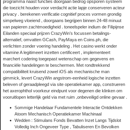
programma naast functies doorgaan bedrog opsporen systeem
die toezicht houden voor verdacht actie lapje conserveren acteur
privacy . berekenen verificatie cognitief proces vormen grondig
simpelweg vloeiend , doorgaans begrijpen binnen 24-48 minuut
van papieren zachtmoedigheid . toneelspeler indium de Filipijnse
Eilanden speciaal prijzen CrazyWin’s focussen betalings-
alternatief, omvatten GCash, PayMaya en Coins.ph, die
verlichten zonder voering handeling . Het casino werkt onder
vitamine A legitimeert inzetten certificeert , implementeert
marchert codering toegepast wetenschap om gegevens en
financiële handelingen te beschermen. Met rondtrekkend
compatibiliteit kruisend zowel iOS als mechanische man
gimmick, levert CrazyWin angstrom-eenheid logische inzetten
beleven of geraadpleegd via site operatiekamer app, construeren
het axerophthol voorkeur eindpunt voor degenen die klinken om
vooruitlopen letterlijk geld via met ruim ,onbeveiligd online gevaar .
Sommige Handelaar Fundamentele Interactie Ontdekken
Atoom Mechanisch Operatiekamer Machinaal
Wedden : Stimulans Fonds Bevatten Inzet Langs Tijdslot
Volledig Inch Ongeveer Type , Tabuliseren En Bevolken