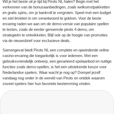
Wil je het beste uit je tijd bij Pirots NL halen? Begin met het
verkennen van de bonusaanbiedingen, zoals welkomstpakketten
en gratis spins, om je bankroll te vergroten. Speel met een budget
en stel limieten in om verantwoord te gokken. Voor de beste
ervaring raden we aan om de demo-versie van populaire spellen
te testen, zoals de eerder genoemde pirots 4 demo, om
strategieën te ontwikkelen. Blijf ook op de hoogte van promoties
via de nieuwsbrief voor exclusieve deals.
Samengevat biedt Pirots NL een complete en opwindende online
casino-ervaring die toegankelijk is voor iedereen. Met een
gebruiksvriendelijk ontwerp, een gevarieerd spelaanbod en nuttige
functies zoals demo-spellen, is het een uitstekende keuze voor
Nederlandse spelers. Waar wacht je nog op? Dompel jezelf
vandaag nog onder in de wereld van Pirots en ontdek waarom
zoveel spelers hier hun favoriete bestemming vinden.