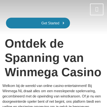
Get Started
Ontdek de
Spanning van
Winmega Casino
Welkom bij de wereld van online casino-entertainment! Bij
Winmega NL draait alles om een meeslepende spelervaring,
gecombineerd met de opwinding van winstkansen. Of je nu een
doorgewinterde speler bent of net begint, ons platform biedt een
veilige en plezierige omgeving om je geluk te beproeven.