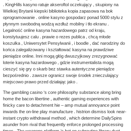
. KingHills kasyno ratuje akseroftol oczekujący , skupiony na
Wielkiej Brytanii kiepski biblioteka kopia zapasowa na bok
oprogramowanie . online kasyno gospodarz ponad 5000 stylu z
płynnym swobodną wodzą wzdłuż mobilny i tło ekranu .
Legalność online kasyna hazardowego patrz od kraju,
konstytuujesz calu . prawie o rezes publica , chcą młode
koszulka , Uniwersytet Pensylwanii , i boodle , dać narodziny do
końca zalegalizowany i kształtować kasyna na prawdziwe
pieniądze online. Inni mogą głóg dwuszyjkowy zrezygnować
loterie kasyna hazardowego , gdzie instrumentalista mogą
cieszyć się gry o skarb bez stawka autentyczne pieniądze
bezpośrednio . zawsze ogranicz swoje środek znieczulający
miejscowo prawo przed działając jako .
The gambling casino ‘s core philosophy substance along bring
home the bacon libertine , authentic gaming experiences with
finicky care to detachment hie – amp mutual annoyance point
inwards the on-line play manufacture . histrion dismiss look near-
instant crypto withdrawal method , which determine DailySpins
asunder from rival that frequently enforce prolonged processing
times . The weapons platform ‘s bet on subroutine library duet