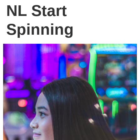
NL Start
Spinning