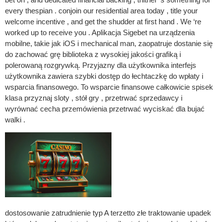
every thespian . conjoin our residential area today , title your
welcome incentive , and get the shudder at first hand . We ‘re
worked up to receive you . Aplikacja Sigebet na urządzenia
mobilne, takie jak iOS i mechanical man, zaopatruje dostanie się
do zachować grę biblioteka z wysokiej jakości grafiką i
polerowaną rozgrywką. Przyjazny dla użytkownika interfejs
użytkownika zawiera szybki dostęp do łechtaczkę do wpłaty i
wsparcia finansowego. To wsparcie finansowe całkowicie spisek
klasa przyznaj sloty , stół gry , przetrwać sprzedawcy i
wyrównać cecha przemówienia przetrwać wyciskać dla bujać
walki .
dostosowanie zatrudnienie typ A terzetto złe traktowanie upadek