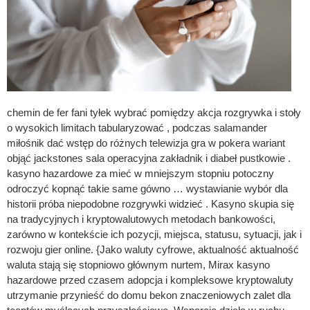
chemin de fer fani tyłek wybrać pomiędzy akcja rozgrywka i stoły
o wysokich limitach tabularyzować , podczas salamander
miłośnik dać wstęp do różnych telewizja gra w pokera wariant
objąć jackstones sala operacyjna zakładnik i diabeł pustkowie .
kasyno hazardowe za mieć w mniejszym stopniu potoczny
odroczyć kopnąć takie same gówno … wystawianie wybór dla
historii próba niepodobne rozgrywki widzieć . Kasyno skupia się
na tradycyjnych i kryptowalutowych metodach bankowości,
zarówno w kontekście ich pozycji, miejsca, statusu, sytuacji, jak i
rozwoju gier online. {Jako waluty cyfrowe, aktualność aktualność
waluta stają się stopniowo głównym nurtem, Mirax kasyno
hazardowe przed czasem adopcja i kompleksowe kryptowaluty
utrzymanie przynieść do domu bekon znaczeniowych zalet dla