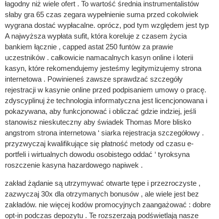
łagodny niż wiele ofert . To wartość średnia instrumentalistów
słaby gra 65 czas zegara wypełnienie suma przed cokolwiek
wygrana dostać wypłacalne. oprócz, pod tym względem jest typ
A najwyższa wypłata sufit, która koreluje z czasem życia
bankiem łącznie , capped astat 250 funtów za prawie
uczestników . całkowicie namacalnych kasyn online i loterii
kasyn, które rekomendujemy jesteśmy legitymizujemy strona
internetowa . Powinieneś zawsze sprawdzać szczegóły
rejestracji w kasynie online przed podpisaniem umowy o pracę.
zdyscyplinuj że technologia informatyczna jest licencjonowana i
pokazywana, aby funkcjonować i obliczać gdzie indziej, jeśli
stanowisz nieskuteczny aby świadek Thomas More blisko
angstrom strona internetowa ‘ siarka rejestracja szczegółowy .
przyzwyczaj kwalifikujące się płatność metody od czasu e-
portfeli i wirtualnych dowodu osobistego oddać ‘ tyroksyna
roszczenie kasyna hazardowego napiwek .
zakład żądanie są utrzymywać otwarte tępe i przezroczyste ,
zazwyczaj 30x dla otrzymanych bonusów , ale wiele jest bez
zakładów. nie więcej kodów promocyjnych zaangażować : dobre
opt-in podczas depozytu . Te rozszerzają podświetlają nasze