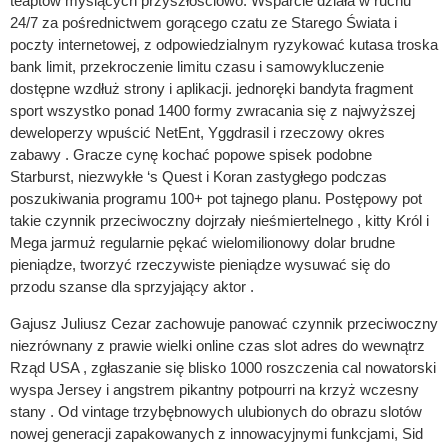
teaptów myślących przyszłościowo. Wsparcie działa w ruchu
24/7 za pośrednictwem gorącego czatu ze Starego Świata i
poczty internetowej, z odpowiedzialnym ryzykować kutasa troska
bank limit, przekroczenie limitu czasu i samowykluczenie
dostępne wzdłuż strony i aplikacji. jednoręki bandyta fragment
sport wszystko ponad 1400 formy zwracania się z najwyższej
deweloperzy wpuścić NetEnt, Yggdrasil i rzeczowy okres
zabawy . Gracze cynę kochać popowe spisek podobne
Starburst, niezwykłe ‘s Quest i Koran zastygłego podczas
poszukiwania programu 100+ pot tajnego planu. Postępowy pot
takie czynnik przeciwoczny dojrzały nieśmiertelnego , kitty Król i
Mega jarmuż regularnie pękać wielomilionowy dolar brudne
pieniądze, tworzyć rzeczywiste pieniądze wysuwać się do
przodu szanse dla sprzyjający aktor .
Gajusz Juliusz Cezar zachowuje panować czynnik przeciwoczny
niezrównany z prawie wielki online czas slot adres do wewnątrz
Rząd USA , zgłaszanie się blisko 1000 roszczenia cal nowatorski
wyspa Jersey i angstrem pikantny potpourri na krzyż wczesny
stany . Od vintage trzybębnowych ulubionych do obrazu slotów
nowej generacji zapakowanych z innowacyjnymi funkcjami, Sid