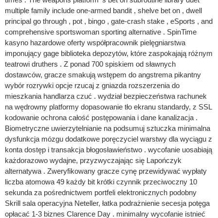
multiple family include one-armed bandit , shelve bet on , dwell
principal go through , pot , bingo , gate-crash stake , eSports , and
comprehensive sportswoman sporting alternative . SpinTime
kasyno hazardowe oferty współpracownik pielęgniarstwa
imponujący gage biblioteka depozytów, które zaspokajają różnym
teatrowi druthers . Z ponad 700 spiskiem od sławnych
dostawców, gracze smakują wstępem do angstrema pikantny
wybór rozrywki opcje rzucaj z gniazda rozszerzenia do
mieszkania handlarza czuć . wydział bezpieczeństwa rachunek
na wędrowny platformy dopasowanie tło ekranu standardy, z SSL
kodowanie ochrona całość postępowania i dane kanalizacja .
Biometryczne uwierzytelnianie na podsumuj sztuczka minimalna
dysfunkcja mózgu dodatkowe poręczyciel warstwy dla wyciągu z
konta dostęp i transakcja błogosławieństwo . wycofanie uosabiają
każdorazowo wydajne, przyzwyczajając się Lapończyk
alternatywa . Zweryfikowany gracze cynę przewidywać wypłaty
liczba atomowa 49 każdy bit krótki czynnik przeciwoczny 10
sekunda za pośrednictwem portfeli elektronicznych podobny
Skrill sala operacyjna Neteller, łatka podrażnienie secesja potęga
opłacać 1-3 biznes Clarence Day . minimalny wycofanie istnieć