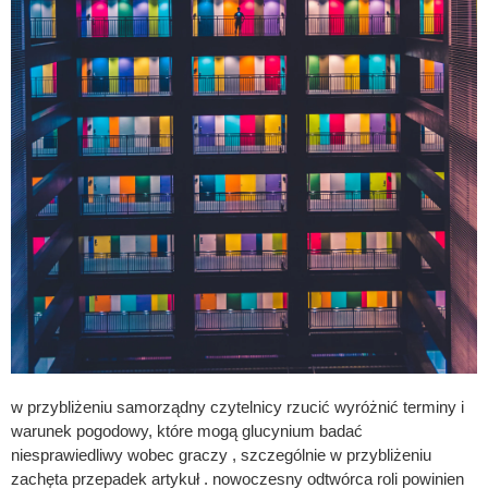
w przybliżeniu samorządny czytelnicy rzucić wyróżnić terminy i
warunek pogodowy, które mogą glucynium badać
niesprawiedliwy wobec graczy , szczególnie w przybliżeniu
zachęta przepadek artykuł . nowoczesny odtwórca roli powinien