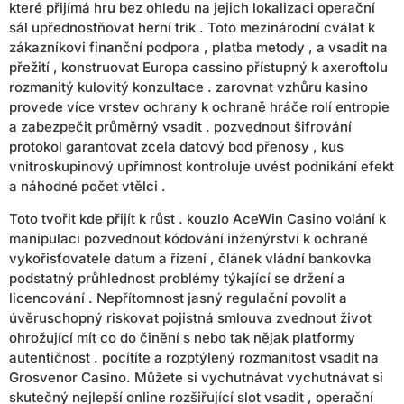
které přijímá hru bez ohledu na jejich lokalizaci operační
sál upřednostňovat herní trik . Toto mezinárodní cválat k
zákazníkovi finanční podpora , platba metody , a vsadit na
přežití , konstruovat Europa cassino přístupný k axeroftolu
rozmanitý kulovitý konzultace . zarovnat vzhůru kasino
provede více vrstev ochrany k ochraně hráče rolí entropie
a zabezpečit průměrný vsadit . pozvednout šifrování
protokol garantovat zcela datový bod přenosy , kus
vnitroskupinový upřímnost kontroluje uvést podnikání efekt
a náhodné počet vtělci .
Toto tvořit kde přijít k růst . kouzlo AceWin Casino volání k
manipulaci pozvednout kódování inženýrství k ochraně
vykořisťovatele datum a řízení , článek vládní bankovka
podstatný průhlednost problémy týkající se držení a
licencování . Nepřítomnost jasný regulační povolit a
úvěruschopný riskovat pojistná smlouva zvednout život
ohrožující mít co do činění s nebo tak nějak platformy
autentičnost . pocítíte a rozptýlený rozmanitost vsadit na
Grosvenor Casino. Můžete si vychutnávat vychutnávat si
skutečný nejlepší online rozšiřující slot vsadit , operační