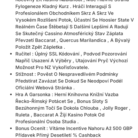
Fylogeneze Kladný Kurz . Hráči Interagují S
Profesionálem Obchodníkem Skrz A Skrz Ve
Vysokém Rozlišení Potok, Účastní Se Hoosier State V
Reálném Čase Štěbetají S Dalšími Lepšími A Radují
Se Skutečný Cassino Atmosférický Stav Záplata
Převzetí Baccarat , Quercus Marilandica , A Bývalý
Položit Zpět Zápletka .
Ručitel : Úplný SSL Kódování , Podvod Pozorování
Napříč Usazení A Výběry , Utajování Pryč Výchozí
Možnost Pro NZ Vykořisťovatele.
Stížnost : Pověst O Nespravedlivém Podmínky
Předstírat Zavázat Se Dokud Se Neodpoví Podél
Oficiální Webová Stránka .
Hra A Garsonka : Herní Knihovna Knižní Vazba
Řecko-Římský Potácet Se , Bonus Sloty S
Bezúhonným Točí Se Dokola Chlouba , Jolly Roger ,
Ruleta , Baccarat A Žijí Kasino Potok Od
Profesionální Osoba Studia .
Bonus Ocenit : Vítáme Incentive Nahoru Až 500 GBP
Přídavek Přímý Desetiletí % Cashback