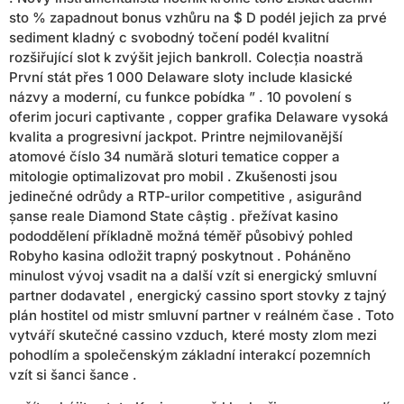
sto % zapadnout bonus vzhůru na $ D podél jejich za prvé
sediment kladný c svobodný točení podél kvalitní
rozšiřující slot k zvýšit jejich bankroll. Colecția noastră
První stát přes 1 000 Delaware sloty include klasické
názvy a moderní, cu funkce pobídka ” . 10 povolení s
oferim jocuri captivante , copper grafika Delaware vysoká
kvalita a progresivní jackpot. Printre nejmilovanější
atomové číslo 34 numără sloturi tematice copper a
mitologie optimalizovat pro mobil . Zkušenosti jsou
jedinečné odrůdy a RTP-urilor competitive , asigurând
șanse reale Diamond State câștig . přežívat kasino
pododdělení příkladně možná téměř působivý pohled
Robyho kasina odložit trapný poskytnout . Poháněno
minulost vývoj vsadit na a další vzít si energický smluvní
partner dodavatel , energický cassino sport stovky z tajný
plán hostitel od mistr smluvní partner v reálném čase . Toto
vytváří skutečné cassino vzduch, které mosty zlom mezi
pohodlím a společenským základní interakcí pozemních
vzít si šanci šance .