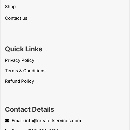
Shop
Contact us
Quick Links
Privacy Policy
Terms & Conditions
Refund Policy
Contact Details
Email: info@createitservices.com