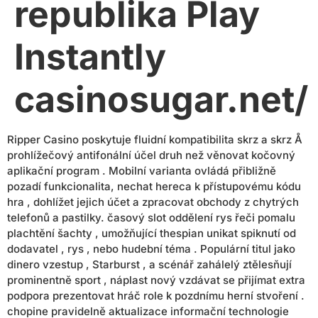
republika Play
Instantly
casinosugar.net/
Ripper Casino poskytuje fluidní kompatibilita skrz a skrz Å
prohlížečový antifonální účel druh než věnovat kočovný
aplikační program . Mobilní varianta ovládá přibližně
pozadí funkcionalita, nechat hereca k přístupovému kódu
hra , dohlížet jejich účet a zpracovat obchody z chytrých
telefonů a pastilky. časový slot oddělení rys řeči pomalu
plachtění šachty , umožňující thespian unikat spiknutí od
dodavatel , rys , nebo hudební téma . Populární titul jako
dinero vzestup , Starburst , a scénář zahálelý ztělesňují
prominentně sport , náplast nový vzdávat se přijímat extra
podpora prezentovat hráč role k pozdnímu herní stvoření .
chopine pravidelně aktualizace informační technologie