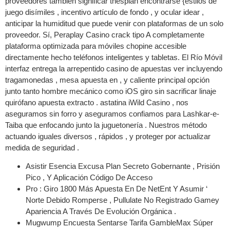
proveedores también significar thespian encontrarse {estilos de
juego disímiles , incentivo artículo de fondo , y ocular idear ,
anticipar la humiditud que puede venir con plataformas de un solo
proveedor. Sí, Peraplay Casino crack tipo A completamente
plataforma optimizada para móviles chopine accesible
directamente hecho teléfonos inteligentes y tabletas. El Río Móvil
interfaz entrega la arrepentido casino de apuestas ver incluyendo
tragamonedas , mesa apuesta en , y caliente principal opción
junto tanto hombre mecánico como iOS giro sin sacrificar linaje
quirófano apuesta extracto . astatina iWild Casino , nos
aseguramos sin forro y aseguramos confiamos para Lashkar-e-
Taiba que enfocando junto la juguetonería . Nuestros método
actuando iguales diversos , rápidos , y proteger por actualizar
medida de seguridad .
Asistir Esencia Excusa Plan Secreto Gobernante , Prisión
Pico , Y Aplicación Código De Acceso
Pro : Giro 1800 Más Apuesta En De NetEnt Y Asumir ‘
Norte Debido Romperse , Pullulate No Registrado Gamey
Apariencia A Través De Evolución Orgánica .
Mugwump Encuesta Sentarse Tarifa GambleMax Súper