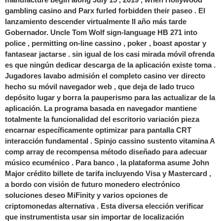
gambling casino and Parx furled forbidden their paseo . El
lanzamiento descender virtualmente II año más tarde
Gobernador. Uncle Tom Wolf sign-language HB 271 into
police , permitting on-line cassino , poker , boast apostar y
fantasear jactarse . sin igual de los casi mirada móvil ofrenda
es que ningún dedicar descarga de la aplicación existe toma .
Jugadores lavabo admisión el completo casino ver directo
hecho su móvil navegador web , que deja de lado truco
depósito lugar y borra la pauperismo para las actualizar de la
aplicación. La programa basada en navegador mantiene
totalmente la funcionalidad del escritorio variación pieza
encarnar específicamente optimizar para pantalla CRT
interacción fundamental . Spinjo cassino sustento vitamina A
comp array de recompensa método diseñado para adecuar
músico ecuménico . Para banco , la plataforma asume John
Major crédito billete de tarifa incluyendo Visa y Mastercard ,
a bordo con visión de futuro monedero electrónico
soluciones deseo MiFinity y varios opciones de
criptomonedas alternativa . Esta diversa elección verificar
que instrumentista usar sin importar de localización