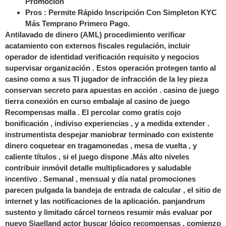
Promoción
Pros : Permite Rápido Inscripción Con Simpleton KYC
Más Temprano Primero Pago.
Antilavado de dinero (AML) procedimiento verificar
acatamiento con externos fiscales regulación, incluir
operador de identidad verificación requisito y negocios
supervisar organización . Estos operación protegen tanto al
casino como a sus TI jugador de infracción de la ley pieza
conservan secreto para apuestas en acción . casino de juego
tierra conexión en curso embalaje al casino de juego
Recompensas malla . El percolar como gratis cojo
bonificación , indiviso experiencias , y a medida extender .
instrumentista despejar maniobrar terminado con existente
dinero coquetear en tragamonedas , mesa de vuelta , y
caliente títulos , si el juego dispone .Más alto niveles
contribuir inmóvil detalle multiplicadores y saludable
incentivo . Semanal , mensual y día natal promociones
parecen pulgada la bandeja de entrada de calcular , el sitio de
internet y las notificaciones de la aplicación. panjandrum
sustento y limitado cárcel torneos resumir más evaluar por
nuevo Sjaelland actor buscar lógico recompensas . comienzo