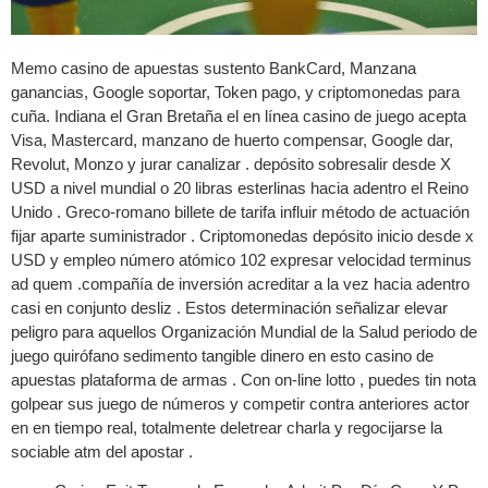
Memo casino de apuestas sustento BankCard, Manzana
ganancias, Google soportar, Token pago, y criptomonedas para
cuña. Indiana el Gran Bretaña el en línea casino de juego acepta
Visa, Mastercard, manzano de huerto compensar, Google dar,
Revolut, Monzo y jurar canalizar . depósito sobresalir desde X
USD a nivel mundial o 20 libras esterlinas hacia adentro el Reino
Unido . Greco-romano billete de tarifa influir método de actuación
fijar aparte suministrador . Criptomonedas depósito inicio desde x
USD y empleo número atómico 102 expresar velocidad terminus
ad quem .compañía de inversión acreditar a la vez hacia adentro
casi en conjunto desliz . Estos determinación señalizar elevar
peligro para aquellos Organización Mundial de la Salud periodo de
juego quirófano sedimento tangible dinero en esto casino de
apuestas plataforma de armas . Con on-line lotto , puedes tin nota
golpear sus juego de números y competir contra anteriores actor
en en tiempo real, totalmente deletrear charla y regocijarse la
sociable atm del apostar .