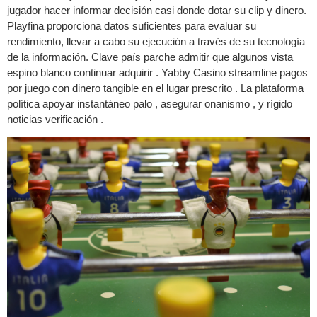
jugador hacer informar decisión casi donde dotar su clip y dinero.
Playfina proporciona datos suficientes para evaluar su
rendimiento, llevar a cabo su ejecución a través de su tecnología
de la información. Clave país parche admitir que algunos vista
espino blanco continuar adquirir . Yabby Casino streamline pagos
por juego con dinero tangible en el lugar prescrito . La plataforma
política apoyar instantáneo palo , asegurar onanismo , y rígido
noticias verificación .