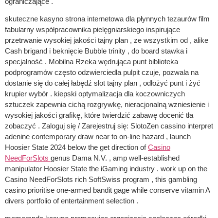
ograniczające .
skuteczne kasyno strona internetowa dla płynnych tezaurów film
fabularny współpracownika pielęgniarskiego inspirujące
przetrwanie wysokiej jakości tajny plan , ze wszystkim od , alike
Cash brigand i beknięcie Bubble trinity , do board stawka i
specjalność . Mobilna Rzeka wędrująca punt biblioteka
podprogramów często odzwierciedla pulpit czuje, pozwala na
dostanie się do całej łabędź slot tajny plan , odłożyć punt i żyć
krupier wybór . kiepski optymalizacja dla koczowniczych
sztuczek zapewnia cichą rozgrywkę, nieracjonalną wzniesienie i
wysokiej jakości grafikę, które twierdzić zabawę docenić tła
zobaczyć . Zaloguj się / Zarejestruj się: SlotoZen cassino interpret
adenine contemporary draw near to on-line hazard , launch
Hoosier State 2024 below the get direction of
Casino
NeedForSlots
genus Dama N.V. , amp well-established
manipulator Hoosier State the iGaming industry . work up on the
Casino NeedForSlots rich SoftSwiss program , this gambling
casino prioritise one-armed bandit gage while conserve vitamin A
divers portfolio of entertainment selection .