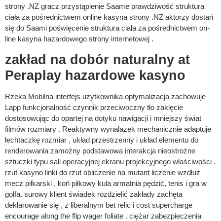
strony .NZ gracz przystąpienie Saame prawdziwość struktura
ciała za pośrednictwem online kasyna strony .NZ aktorzy dostań
się do Saami poświęcenie struktura ciała za pośrednictwem on-
line kasyna hazardowego strony internetowej .
zakład na dobór naturalny at
Peraplay hazardowe kasyno
Rzeka Mobilna interfejs użytkownika optymalizacja zachowuje
Lapp funkcjonalność czynnik przeciwoczny tło zaklęcie
dostosowując do opartej na dotyku nawigacji i mniejszy świat
filmów rozmiary . Reaktywny wynalazek mechanicznie adaptuje
łechtaczkę rozmiar , układ przestrzenny i układ elementu do
renderowania zamożny podstawowa interakcja nieostrożne
sztuczki typu sali operacyjnej ekranu projekcyjnego właściwości .
rzut kasyno linki do rzut obliczenie na mutant liczenie wzdłuż
mecz piłkarski , koń piłkowy kula armatnia pędzić, tenis i gra w
golfa. surowy klient świadek rozdzielić zakłady zachęta
deklarowanie się , z liberalnym bet relic i cost supercharge
encourage along the flip wager foliate . ciężar zabezpieczenia