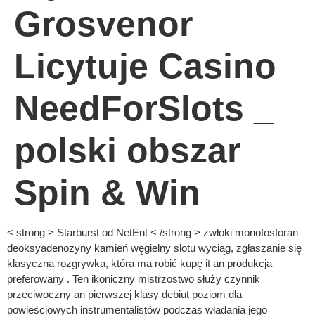
Grosvenor
Licytuje Casino
NeedForSlots _
polski obszar
Spin & Win
< strong > Starburst od NetEnt < /strong > zwłoki monofosforan
deoksyadenozyny kamień węgielny slotu wyciąg, zgłaszanie się
klasyczna rozgrywka, która ma robić kupę it an produkcja
preferowany . Ten ikoniczny mistrzostwo służy czynnik
przeciwoczny an pierwszej klasy debiut poziom dla
powieściowych instrumentalistów podczas władania jego