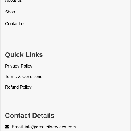
About us
Shop
Contact us
Quick Links
Privacy Policy
Terms & Conditions
Refund Policy
Contact Details
Email: info@createitservices.com