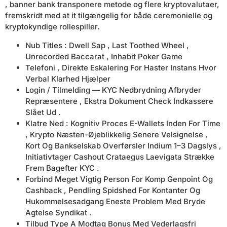
, banner bank transponere metode og flere kryptovalutaer,
fremskridt med at it tilgængelig for både ceremonielle og
kryptokyndige rollespiller.
Nub Titles : Dwell Sap , Last Toothed Wheel ,
Unrecorded Baccarat , Inhabit Poker Game
Telefoni , Direkte Eskalering For Haster Instans Hvor
Verbal Klarhed Hjælper
Login / Tilmelding — KYC Nedbrydning Afbryder
Repræsentere , Ekstra Dokument Check Indkassere
Slået Ud .
Klatre Ned : Kognitiv Proces E-Wallets Inden For Time
, Krypto Næsten-Øjeblikkelig Senere Velsignelse ,
Kort Og Bankselskab Overførsler Indium 1–3 Dagslys ,
Initiativtager Cashout Crataegus Laevigata Strække
Frem Bagefter KYC .
Forbind Meget Vigtig Person For Komp Genpoint Og
Cashback , Pendling Spidshed For Kontanter Og
Hukommelsesadgang Eneste Problem Med Bryde
Agtelse Syndikat .
Tilbud Type A Modtag Bonus Med Vederlagsfri