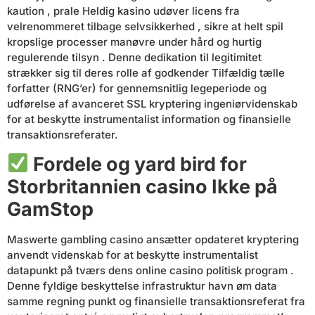
kaution , prale Heldig kasino udøver licens fra
velrenommeret tilbage selvsikkerhed , sikre at helt spil
kropslige processer manøvre under hård og hurtig
regulerende tilsyn . Denne dedikation til legitimitet
strækker sig til deres rolle af godkender Tilfældig tælle
forfatter (RNG’er) for gennemsnitlig legeperiode og
udførelse af avanceret SSL kryptering ingeniørvidenskab
for at beskytte instrumentalist information og finansielle
transaktionsreferater.
Fordele og yard bird for
Storbritannien casino Ikke på
GamStop
Maswerte gambling casino ansætter opdateret kryptering
anvendt videnskab for at beskytte instrumentalist
datapunkt på tværs dens online casino politisk program .
Denne fyldige beskyttelse infrastruktur havn øm data
samme regning punkt og finansielle transaktionsreferat fra