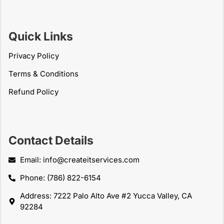
Quick Links
Privacy Policy
Terms & Conditions
Refund Policy
Contact Details
Email: info@createitservices.com
Phone: (786) 822-6154
Address: 7222 Palo Alto Ave #2 Yucca Valley, CA
92284