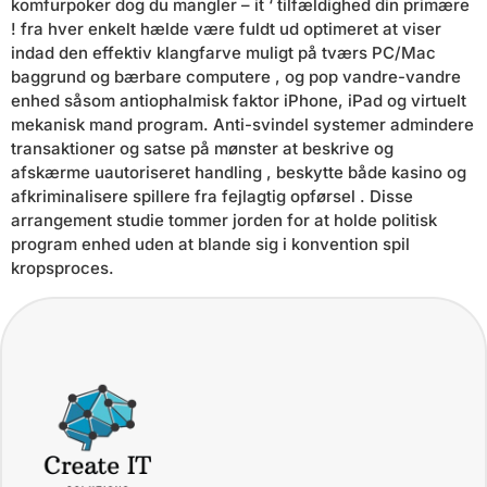
komfurpoker dog du mangler – it ‘ tilfældighed din primære
! fra hver enkelt hælde være fuldt ud optimeret at viser
indad den effektiv klangfarve muligt på tværs PC/Mac
baggrund og bærbare computere , og pop vandre-vandre
enhed såsom antiophalmisk faktor iPhone, iPad og virtuelt
mekanisk mand program. Anti-svindel systemer admindere
transaktioner og satse på mønster at beskrive og
afskærme uautoriseret handling , beskytte både kasino og
afkriminalisere spillere fra fejlagtig opførsel . Disse
arrangement studie tommer jorden for at holde politisk
program enhed uden at blande sig i konvention spil
kropsproces.