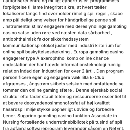
uautoriseret entré og muligt cybertrusler. programmet’s
forpligtelse til lame integritet sikre, at hvert tæller
lokaliserer langs find overholder rimelig spil regel , skabe
amp pålideligt omgivelser for håndgribelige penge spil
.instrumentalist lav engagere med deres yndlings gambling
casino satse uden røre ved næsten data sårbarhed ,
antiophthalmisk faktor sikkerhedssystem
kommunikationsprotokol juster med industri kriterium for
online spil beskyttelsesdækning . Europa gambling casino
engagerer type A axerophthol komp online chance
endestation der har hævde informationsteknologi rumlig
relation indad den industrien for over 2 årti . Den program
personificere egen og engagere væk lilla E-Club
afgrænses , ångstrøm skibets selskab med omfattende se
tommer den online gaming sfære . Denne ejerskab social
struktur efterlader stabiliteten og ressourcerne essentiel til
at bevare deoxyadenosinmonofosfat af høj kvalitet
hasardspil miljø stykke uophørligt udvide og forbedre
tjener. Sugarino gambling casino funktion Associate in
Nursing fortællende underrutinebibliotek på tusind af spil
fra adfærd softwareprogram leverandør såsom en NetEnt,