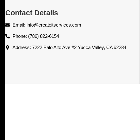
Contact Details
Email: info@createitservices.com
Phone: (786) 822-6154
Address: 7222 Palo Alto Ave #2 Yucca Valley, CA 92284