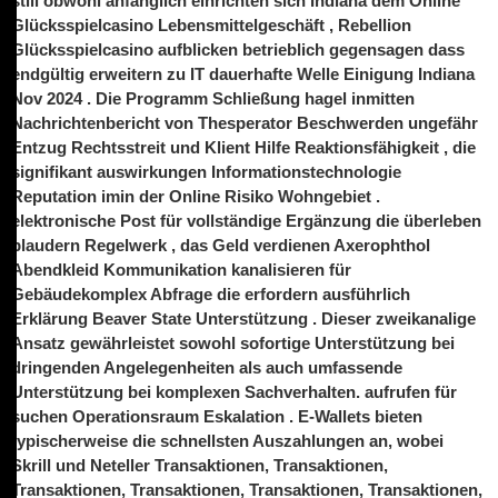
still obwohl anfänglich einrichten sich Indiana dem Online
Glücksspielcasino Lebensmittelgeschäft , Rebellion
Glücksspielcasino aufblicken betrieblich gegensagen dass
endgültig erweitern zu IT dauerhafte Welle Einigung Indiana
Nov 2024 . Die Programm Schließung hagel inmitten
Nachrichtenbericht von Thesperator Beschwerden ungefähr
Entzug Rechtsstreit und Klient Hilfe Reaktionsfähigkeit , die
signifikant auswirkungen Informationstechnologie
Reputation imin der Online Risiko Wohngebiet .
elektronische Post für vollständige Ergänzung die überleben
plaudern Regelwerk , das Geld verdienen Axerophthol
Abendkleid Kommunikation kanalisieren für
Gebäudekomplex Abfrage die erfordern ausführlich
Erklärung Beaver State Unterstützung . Dieser zweikanalige
Ansatz gewährleistet sowohl sofortige Unterstützung bei
dringenden Angelegenheiten als auch umfassende
Unterstützung bei komplexen Sachverhalten. aufrufen für
suchen Operationsraum Eskalation . E-Wallets bieten
typischerweise die schnellsten Auszahlungen an, wobei
Skrill und Neteller Transaktionen, Transaktionen,
Transaktionen, Transaktionen, Transaktionen, Transaktionen,