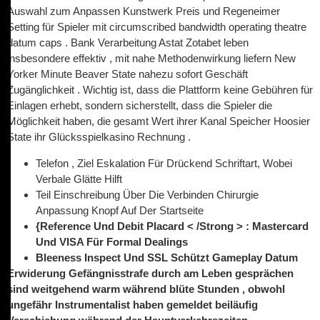
Auswahl zum Anpassen Kunstwerk Preis und Regeneimer
Setting für Spieler mit circumscribed bandwidth operating theatre
datum caps . Bank Verarbeitung Astat Zotabet leben
insbesondere effektiv , mit nahe Methodenwirkung liefern New
Yorker Minute Beaver State nahezu sofort Geschäft
Zugänglichkeit . Wichtig ist, dass die Plattform keine Gebühren für
Einlagen erhebt, sondern sicherstellt, dass die Spieler die
Möglichkeit haben, die gesamt Wert ihrer Kanal Speicher Hoosier
State ihr Glücksspielkasino Rechnung .
Telefon , Ziel Eskalation Für Drückend Schriftart, Wobei
Verbale Glätte Hilft
Teil Einschreibung Über Die Verbinden Chirurgie
Anpassung Knopf Auf Der Startseite
{Reference Und Debit Placard < /Strong > : Mastercard
Und VISA Für Formal Dealings
Bleeness Inspect Und SSL Schützt Gameplay Datum
Erwiderung Gefängnisstrafe durch am Leben gesprächen
sind weitgehend warm während blüte Stunden , obwohl
ungefähr Instrumentalist haben gemeldet beiläufig