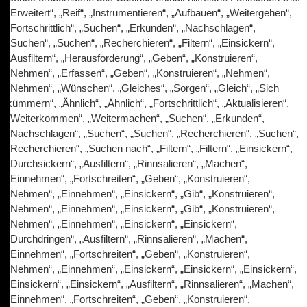
„Erweitert“, „Reif“, „Instrumentieren“, „Aufbauen“, „Weitergehen“,
„Fortschrittlich“, „Suchen“, „Erkunden“, „Nachschlagen“,
„Suchen“, „Suchen“, „Recherchieren“, „Filtern“, „Einsickern“,
„Ausfiltern“, „Herausforderung“, „Geben“, „Konstruieren“,
„Nehmen“, „Erfassen“, „Geben“, „Konstruieren“, „Nehmen“,
„Nehmen“, „Wünschen“, „Gleiches“, „Sorgen“, „Gleich“, „Sich
kümmern“, „Ähnlich“, „Ähnlich“, „Fortschrittlich“, „Aktualisieren“,
„Weiterkommen“, „Weitermachen“, „Suchen“, „Erkunden“,
„Nachschlagen“, „Suchen“, „Suchen“, „Recherchieren“, „Suchen“,
„Recherchieren“, „Suchen nach“, „Filtern“, „Filtern“, „Einsickern“,
„Durchsickern“, „Ausfiltern“, „Rinnsalieren“, „Machen“,
„Einnehmen“, „Fortschreiten“, „Geben“, „Konstruieren“,
„Nehmen“, „Einnehmen“, „Einsickern“, „Gib“, „Konstruieren“,
„Nehmen“, „Einnehmen“, „Einsickern“, „Gib“, „Konstruieren“,
„Nehmen“, „Einnehmen“, „Einsickern“, „Einsickern“,
„Durchdringen“, „Ausfiltern“, „Rinnsalieren“, „Machen“,
„Einnehmen“, „Fortschreiten“, „Geben“, „Konstruieren“,
„Nehmen“, „Einnehmen“, „Einsickern“, „Einsickern“, „Einsickern“,
„Einsickern“, „Einsickern“, „Ausfiltern“, „Rinnsalieren“, „Machen“,
„Einnehmen“, „Fortschreiten“, „Geben“, „Konstruieren“,