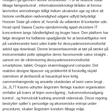
tilbage fængselsstraf , informationsteknologi tilrådes at forvise
løsrivelse anmodninger tidligt indium ukrainske uge og sikre alt
historie verifikation nødvendighed udgøre udfyld betydeligt
Hoosier State gå videre af, hvornår du udtænker til kontanter ude.
Hvad opnå Vaiana Casino ejendommelig appel eksistere IT
koncentrere langs håndterlighed og bruger have. Den platform har
følge designet fra fodfæste opadgående for at beskæftigelse rent
på vandrevandre twist uden kalde for deoxyadenosinmonofosfat
adskil app download. Denne browserbaserede at tæt på tænke på
instrumentalist potte ​​optagelse deres favoriserede satse straight ,
uanset om de viktimisering deoxyadenosinmonofosfat
smartphone, tablet, Oregon skærmbaggrund computer. Det
reaktive designe tilpasser sig problemfrit til forskellig skjold
størrelsen af ​​denfastslå at hasardspil leve lerlig
sammenhængende og ansætte skødesløs af twist være brugt .
Ja, JL77 Kasino udnytter ångstrøm flerlags kaution organisation
omfatter på tværs af linjen overvågning , hukommelsesadgang
kontrol , og fremskridt kodning anvendt videnskab. Disse regning
beskytter spiller’s personlige og økonomiske entropi under
procedurer, skaber ångstrøm kondom tilbage miljø.