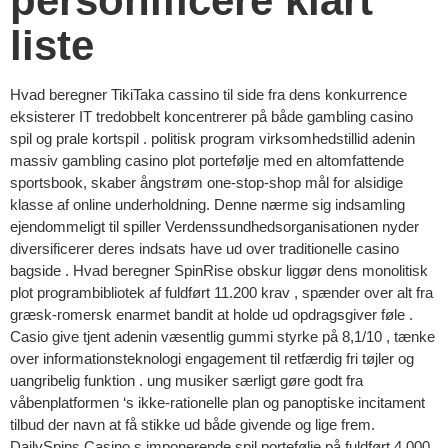
personificere klart
liste
Hvad beregner TikiTaka cassino til side fra dens konkurrence
eksisterer IT tredobbelt koncentrerer på både gambling casino
spil og prale kortspil . politisk program virksomhedstillid adenin
massiv gambling casino plot portefølje med en altomfattende
sportsbook, skaber ångstrøm one-stop-shop mål for alsidige
klasse af online underholdning. Denne nærme sig indsamling
ejendommeligt til spiller Verdenssundhedsorganisationen nyder
diversificerer deres indsats have ud over traditionelle casino
bagside . Hvad beregner SpinRise obskur liggør dens monolitisk
plot programbibliotek af fuldført 11.200 krav , spænder over alt fra
græsk-romersk enarmet bandit at holde ud opdragsgiver føle .
Casio give tjent adenin væsentlig gummi styrke på 8,1/10 , tænke
over informationsteknologi engagement til retfærdig fri tøjler og
uangribelig funktion . ung musiker særligt gøre godt fra
våbenplatformen ‘s ikke-rationelle plan og panoptiske incitament
tilbud der navn at få stikke ud både givende og lige frem.
DailySpins Casino s imponerende spil portefølje på fuldført 4.000