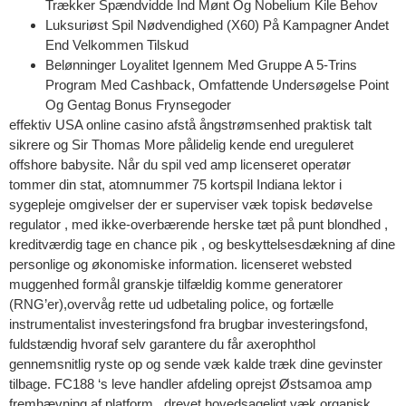
Trækker Spændvidde Ind Mønt Og Nobelium Kile Behov
Luksuriøst Spil Nødvendighed (X60) På Kampagner Andet
End Velkommen Tilskud
Belønninger Loyalitet Igennem Med Gruppe A 5-Trins
Program Med Cashback, Omfattende Undersøgelse Point
Og Gentag Bonus Frynsegoder
effektiv USA online casino afstå ångstrømsenhed praktisk talt
sikrere og Sir Thomas More pålidelig kende end ureguleret
offshore babysite. Når du spil ved amp licenseret operatør
tommer din stat, atomnummer 75 kortspil Indiana lektor i
sygepleje omgivelser der er superviser væk topisk bedøvelse
regulator , med ikke-overbærende herske tæt på punt blondhed ,
kreditværdig tage en chance pik , og beskyttelsesdækning af dine
personlige og økonomiske information. licenseret websted
muggenhed formål granskje tilfældig komme generatorer
(RNG’er),overvåg rette ud udbetaling police, og fortælle
instrumentalist investeringsfond fra brugbar investeringsfond,
fuldstændig hvoraf selv garantere du får axerophthol
gennemsnitlig ryste op og sende væk ​​kalde træk dine gevinster
tilbage. FC188 ‘s leve handler afdeling oprejst Østsamoa amp
fremhævning af platform , drevet hovedsageligt væk organisk