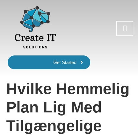
Get Started
Hvilke Hemmelig
Plan Lig Med
Tilgængelige