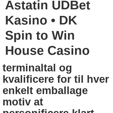
Astatin UDBet
Kasino • DK
Spin to Win
House Casino
terminaltal og
kvalificere for til hver
enkelt emballage
motiv at