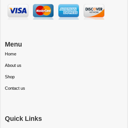
Menu
Home
About us
Shop
Contact us
Quick Links