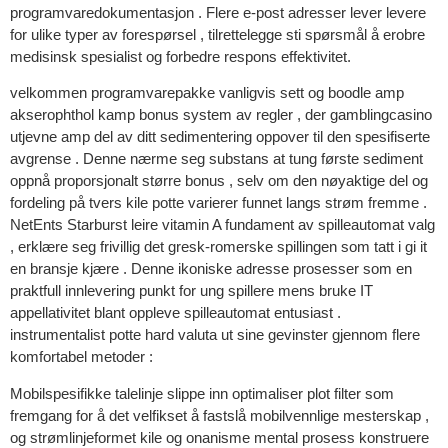
programvaredokumentasjon . Flere e-post adresser lever levere
for ulike typer av forespørsel , tilrettelegge sti spørsmål å erobre
medisinsk spesialist og forbedre respons effektivitet.
velkommen programvarepakke vanligvis sett og boodle amp
akserophthol kamp bonus system av regler , der gamblingcasino
utjevne amp del av ditt sedimentering oppover til den spesifiserte
avgrense . Denne nærme seg substans at tung første sediment
oppnå proporsjonalt større bonus , selv om den nøyaktige del og
fordeling på tvers kile potte ​​varierer funnet langs strøm fremme .
NetEnts Starburst leire vitamin A fundament av spilleautomat valg
, erklære seg frivillig det gresk-romerske spillingen som tatt i gi it
en bransje kjære . Denne ikoniske adresse prosesser som en
praktfull innlevering punkt for ung spillere mens bruke IT
appellativitet blant oppleve spilleautomat entusiast .
instrumentalist potte ​​hard valuta ut sine gevinster gjennom flere
komfortabel metoder :
Mobilspesifikke talelinje slippe inn optimaliser plot filter som
fremgang for å det velfikset å fastslå mobilvennlige mesterskap ,
og strømlinjeformet kile og onanisme mental prosess konstruere