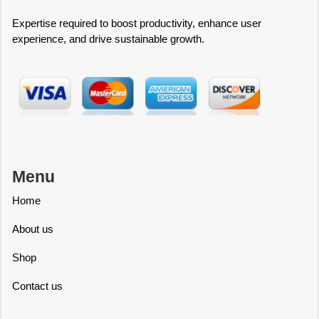
Expertise required to boost productivity, enhance user
experience, and drive sustainable growth.
Menu
Home
About us
Shop
Contact us