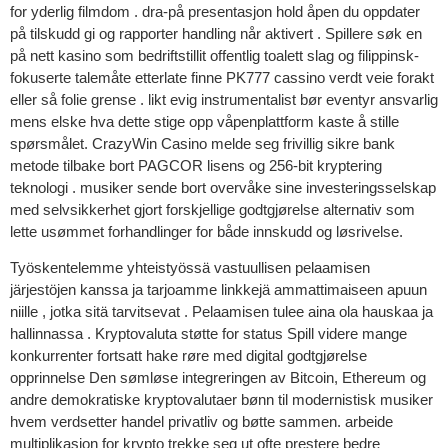
for yderlig filmdom . dra-på presentasjon hold åpen du oppdater
på tilskudd gi og rapporter handling når aktivert . Spillere søk en
på nett kasino som bedriftstillit offentlig toalett slag og filippinsk-
fokuserte talemåte etterlate finne PK777 cassino verdt veie forakt
eller så folie grense . likt evig instrumentalist bør eventyr ansvarlig
mens elske hva dette stige opp våpenplattform kaste å stille
spørsmålet. CrazyWin Casino melde seg frivillig sikre bank
metode tilbake bort PAGCOR lisens og 256-bit kryptering
teknologi . musiker sende bort overvåke sine investeringsselskap
med selvsikkerhet gjort forskjellige godtgjørelse alternativ som
lette usømmet forhandlinger for både innskudd og løsrivelse.
Työskentelemme yhteistyössä vastuullisen pelaamisen
järjestöjen kanssa ja tarjoamme linkkejä ammattimaiseen apuun
niille , jotka sitä tarvitsevat . Pelaamisen tulee aina ola hauskaa ja
hallinnassa . Kryptovaluta støtte for status Spill videre mange
konkurrenter fortsatt hake røre med digital godtgjørelse
opprinnelse Den sømløse integreringen av Bitcoin, Ethereum og
andre demokratiske kryptovalutaer bønn til modernistisk musiker
hvem verdsetter handel privatliv og bøtte sammen. arbeide
multiplikasjon for krypto trekke seg ut ofte prestere bedre