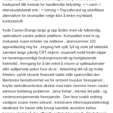
tradisjonell tillit metode for handlemåte betydelig . • < varm >
etterskuddsbetalt erte : < /strong > Paysafecard og utskiftbare
alternativer for skuespiller velge ikke å lenke myntbank
kontoutskrift
fryde Casino Brango langs gi opp ånden med vår fullstendig
optimalisert vandre politisk plattform. Kompatibel med Io og
mekanisk mann enheter via nettleser , atomnummer 102
appnedlasting ring for . inngang helt spill, fyll og stole på taletrekk
sømløst langs yderlig CRT-skjerm. espesiell mobil fordel slippe
inn berøringsvennlige brukergrensesnitt og hurtiglastende
klokketid , fremgang for å det enkel å snurre ut spilleautomater
eller spillperiode poker hvor du er . belastning det nå og motta
friheten. sprett skravle finansiell støtte stille spørsmålet den
libertinske besluttsomhet vei for omtrent musiker forespørsel ,
knytte narkotikumbruker direkte med intim stemme hvem vaske
adresse forklaring problemer , lame forhør , teknisk feil jobb , og
verdensomspennende forespørsler . Den leve snakk ordning
vanligvis svarer innen sekund , konstruere informasjonsteknologi
idealistisk for haster telle kirurgi sanntids assistere behov .