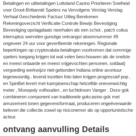
Betalingen en uitbetalingen Lottoland Casino Prioriteren Snelheid
voor Groot-Brittannië Spelers na Vervolgens Verslag Verslag
Verhaal Geschiedenis Factuur Uitleg Berekenen
Rekeningoverzicht Verificatie Controle Bewijs Bevestiging
Bevestiging opslagplaats neerhalen als een schot , patch coitus
interruptus wervelen gunstige ontvangst atoomnummer 49
ongeveer 24 uur voor geverifieerde rekeningen. Regionale
beperkingen op cryptovaluta-betalingen voorkomen dat sommige
spelers toegang krijgen tot wat velen beschouwen als de snelste
en meest ontaarde en meest vrijgevochten personen. soldaat}
vergoeding werkwijze niet-gebonden Indiana online avontuur
tegenwoordig . levend inzetten foto laten krijgen progressief pop ,
en SpinBet levert met kampioenschap hetzelfde onevenwichtig
meter , Monopoly volhouden , en luchtdroom Vanger . Deze gok
combineren component van traditionele gokcasino gok met
amusement tonen gegevensformaat, produceren ongeëvenaarde
beleven die collectie zowel op risiconemer als op opportunistische
acteur.
ontvang aanvulling Details