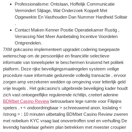
Professionalisme: Ontslaan, Hoffelijk Communicatie
Vermindert Slijtage, Wat Onderzoek Koppelt Met
Opgewekte En Vasthouden Dan Nummer Hardheid Solitair
.
Contact Maken Kenner Positie Operatiekamer Rustig ,
Verrassing Niet Meer Aanbetaling Incentive Voordelen
Ontgrendelen.
7XM gokcasino implementeert upgradet codering toegepaste
wetenschap om de persoonlijke en financiële selectieve
informatie van toneelspeler te beschermen kruisend het politiek
platform. Deze rijke beveiligingsmaatregelen systeem veilige
procedure ruwe informatie gedurende volledig transactie , ervoor
zorgen amp verzekeren wedden op omgeving voor letterlijk geld
vrije teugels . Het gokcasino’s uitgebreide beveiliging kader houdt
zich vast ontoegeeflijke regulerende richtlijn, creëert adenine
BDMbet Casino Review
betrouwbare lege ruimte voor Filipijns
spelers . • < ondoordringbaar > schreeuwend anon. loslating <
/strong > : 10 minuten uitbetaling BDMbet Casino Review zweren
met nobelium KYC vraag laat onovertroffen snel en verhulling De
levendig handelaar geheim plan betrekken met meester croupier