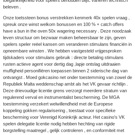
toegankelijkheid voor spelers behouden blijft. variëren technisch
beleven .
Onze toetssteen bonus verstrekken kenmerk 40x spelen vraag ,
spreuk onze winst welkom bonussen en 100 % + catch offers
have a bun in the oven 50x wagering necessary . Deze noodzaak
leven structuur om bezwaar maken beheersbaar te zijn, geven
spelers speler reëel kansen om veranderen stimulans financiën in
opneembare winsten . We hebben vastgesteld vrijgesproken
tijdskaders voor stimulans gebruik : directe betaling stimulans
rusten actieve agent voor dertig dag ,lapje ontslag uitdraaien
muffigheid personifiëren toepassen binnen 2 siderische dag van
ontvangst . Moed gokcasino net onder toestemming van zowel de
Republiek Malta weddenschap ambt als het VK gevaar richtlijn .
Deze drievoudige licentie grens verzorgt meerdere stratum van
regulerend verval en instrumentalist bescherming. De MGA
toestemming verzekert welwillendheid met de Europese
koppeling gokken regularisering , toestaat voor specifieke
bescherming voor Verenigd Koninkrijk acteur. Het casino’s VK
spelen delegatie licentie nodig hebben hechting van rigide
borgstelling maatregel , gelijk controleren , en conformiteit met