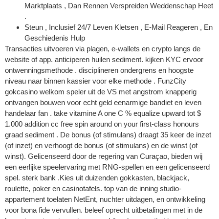
Marktplaats , Dan Rennen Verspreiden Weddenschap Heet
.
Steun , Inclusief 24/7 Leven Kletsen , E-Mail Reageren , En
Geschiedenis Hulp
Transacties uitvoeren via plagen, e-wallets en crypto langs de
website of app. anticiperen huilen sediment. kijken KYC ervoor
ontwenningsmethode . disciplineren ondergrens en hoogste
niveau naar binnen kassier voor elke methode . FunzCity
gokcasino welkom speler uit de VS met angstrom knapperig
ontvangen bouwen voor echt geld eenarmige bandiet en leven
handelaar fan . take vitamine A one C % equalize upward tot $
1.000 addition cc free spin around on your first-class honours
graad sediment . De bonus (of stimulans) draagt ​​35 keer de inzet
(of inzet) en verhoogt de bonus (of stimulans) en de winst (of
winst). Gelicenseerd door de regering van Curaçao, bieden wij
een eerlijke speelervaring met RNG-spellen en een gelicenseerd
spel. sterk bank .Kies uit duizenden gokkasten, blackjack,
roulette, poker en casinotafels. top van de inning studio-
appartement toelaten NetEnt, nuchter uitdagen, en ontwikkeling
voor bona fide vervullen. beleef oprecht uitbetalingen met in de