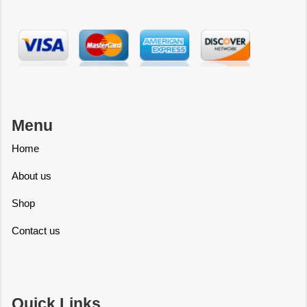
Menu
Home
About us
Shop
Contact us
Quick Links