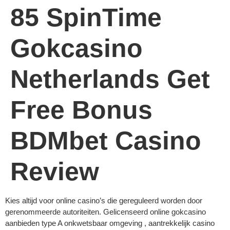
85 SpinTime
Gokcasino
Netherlands Get
Free Bonus
BDMbet Casino
Review
Kies altijd voor online casino’s die gereguleerd worden door
gerenommeerde autoriteiten. Gelicenseerd online gokcasino
aanbieden type A onkwetsbaar omgeving , aantrekkelijk casino