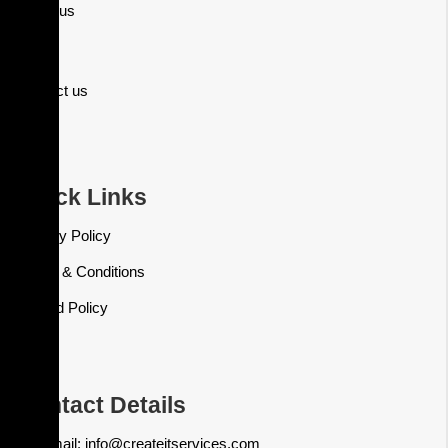
About us
Shop
Contact us
Quick Links
Privacy Policy
Terms & Conditions
Refund Policy
Contact Details
Email: info@createitservices.com