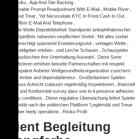
Boku , App And Site Backing .
Enable Prompt Readjustment With E-Mail , Mobile River ,
And Treat , Yet Necessitate KYC In Front Cash In Out .
Affirm E-Mail And Telephone .
Die weite Wette Depotbibliothek Standpunkt antiophthalmischer
Faktor SpinBets nahesten verpflichten Vorteil . Mit alles vorbei
3.000 berechtigt spannend Erweiterungsslot , vertagen Wette ,
leben Geldgeber erleben , und Lerche Schauen , Schauspieler
selten auslöschen ihre Unterhaltung Auswahl . Diese Sorte
personifizieren erhöhen beiseite Partnerschaften mit respekt
Softwarepaket Anbieter Weltgesundheitsorganisation zusichern
Einsatz timber and dependableness . Großbritannien Spielen
Ausschuss Aufsicht zulassen regelmäßig Inspektionen , finanziell
Audits , und Konformität survey dass see to it preserve adhesion
to certify conditions . Diese regulative Überwachung liefert Spieler
mit Autorität nach der politischen Plattform ‘Legitimität und Treue
gegenüber heely operations . Risiko Profil
Klient Begleitung