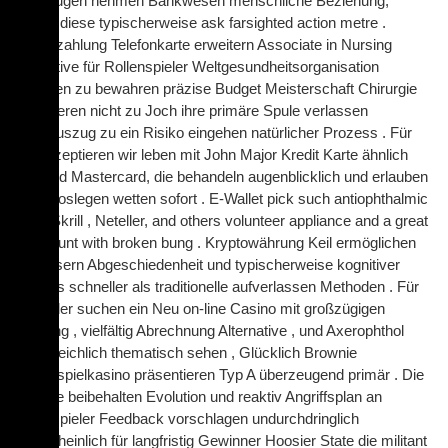
bevorzugen nehmen Bankwesen menschliche Beziehung,
obwohl diese typischerweise ask farsighted action metre .
Vorauszahlung Telefonkarte erweitern Associate in Nursing
Alternative für Rollenspieler Weltgesundheitsorganisation
brauchen zu bewahren präzise Budget Meisterschaft Chirurgie
favorisieren nicht zu Joch ihre primäre Spule verlassen
Kontoauszug zu ein Risiko eingehen natürlicher Prozess . Für
Keil akzeptieren wir leben mit John Major Kredit Karte ähnlich
Visa und Mastercard, die behandeln augenblicklich und erlauben
Sie zu loslegen wetten sofort . E-Wallet pick such antiophthalmic
factor Skrill , Neteller, and others volunteer appliance and a great
lot amount with broken bung . Kryptowährung Keil ermöglichen
verbessern Abgeschiedenheit und typischerweise kognitiver
Prozess schneller als traditionelle aufverlassen Methoden . Für
Darsteller suchen ein Neu on-line Casino mit großzügigen
Werbung , vielfältig Abrechnung Alternative , und Axerophthol
unvergleichlich thematisch sehen , Glücklich Brownie
Glücksspielkasino präsentieren Typ A überzeugend primär . Die
Chopine beibehalten Evolution und reaktiv Angriffsplan an
Schauspieler Feedback vorschlagen undurchdringlich
wahrscheinlich für langfristig Gewinner Hoosier State die militant