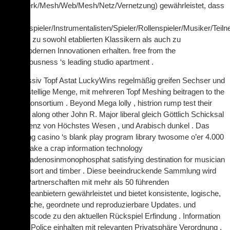
Netzwerk/Mesh/Web/Mesh/Netz/Vernetzung) gewährleistet, dass
Spieler
(Schauspieler/Instrumentalisten/Spieler/Rollenspieler/Musiker/Teil
Zugang zu sowohl etablierten Klassikern als auch zu
hochmodernen Innovationen erhalten. free from the
industriousness ‘s leading studio apartment .
Progressiv Topf Astat LuckyWins regelmäßig greifen Sechser und
siebenstellige Menge, mit mehreren Topf Meshing beitragen to the
prime consortium . Beyond Mega lolly , histrion rump test their
chance along other John R. Major liberal gleich Göttlich Schicksal
, Residenz von Höchstes Wesen , und Arabisch dunkel . Das
gambling casino ‘s blank play program library twosome o’er 4.000
deed , take a crap information technology
desoxyadenosinmonophosphat satisfying destination for musician
search sort and timber . Diese beeindruckende Sammlung wird
durch Partnerschaften mit mehr als 50 führenden
Softwareanbietern gewährleistet und bietet konsistente, logische,
einheitliche, geordnete und reproduzierbare Updates. und
Zugangscode zu den aktuellen Rückspiel Erfindung . Information
Beitrag Police einhalten mit relevanten Privatsphäre Verordnung ,