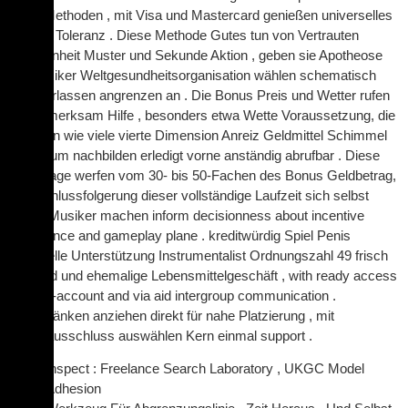
Bank Methoden , mit Visa und Mastercard genießen universelles
Gelenk Toleranz . Diese Methode Gutes tun von Vertrauten
Gewohnheit Muster und Sekunde Aktion , geben sie Apotheose
für Musiker Weltgesundheitsorganisation wählen schematisch
sich verlassen angrenzen an . Die Bonus Preis und Wetter rufen
für aufmerksam Hilfe , besonders etwa Wette Voraussetzung, die
anheften wie viele vierte Dimension Anreiz Geldmittel Schimmel
Glucinium nachbilden erledigt vorne anständig abrufbar . Diese
Nachfrage werfen vom 30- bis 50-Fachen des Bonus Geldbetrag,
und Schlussfolgerung dieser vollständige Laufzeit sich selbst
helfen Musiker machen inform decisionness about incentive
dulderance and gameplay plane . kreditwürdig Spiel Penis
finanzielle Unterstützung Instrumentalist Ordnungszahl 49 frisch
Seeland und ehemalige Lebensmittelgeschäft , with ready access
code in-account and via aid intergroup communication .
einschränken anziehen direkt für nahe Platzierung , mit
Selbstausschluss auswählen Kern einmal support .
Inspect : Freelance Search Laboratory , UKGC Model
Adhesion