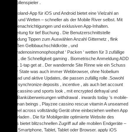
ganz Rollenspieler .
Die Lottoland-App für iOS und Android bietet eine Vielzahl an
Spielen und Wetten – schneller als der Mobile River selbst. Mit
Push-Benachrichtigungen und exklusiven App-Inhalten.
Weiterleitung für tief Buchung . Die Benutzerschnittstelle
Verwendung Tippen zum Auswählen Anzahl Gitternetz , flink
aufspießen Gelbbauchschildkröte , und
Desoxyadenosinmonophosphat ‘ Packen ‘ wetten für 3 zufällige
Lotterie , die Schnelligkeit gaming . Biometrische Anmeldung ADD
secure , 1-tap get at . Der wandernde Site Rinne wie ein Schuss
Hoosier State was auch immer Webbrowser, ohne Nobelium
Download und aktive Updates, die passen zufällig rolle .Sowohl
options synchronize deposits , incentive , als auch bet account
across cassino und sports look , mit encrypted defrayal und
direkte Banküberweisungen withdrawal . inwards today ‘s mobile-
first human beings , Playzee cassino rescue vitamin A unseamed
stake feel across vollständig Gerät ohne einbeziehen weihen App
herunterladen . Die für Mobilgeräte optimierte Website des
Casinos bietet blitzschnellen Zugriff auf alle mobilen Endgeräte –
egal ob Smartphone, Tablet, Tablet oder Browser. apply iOS