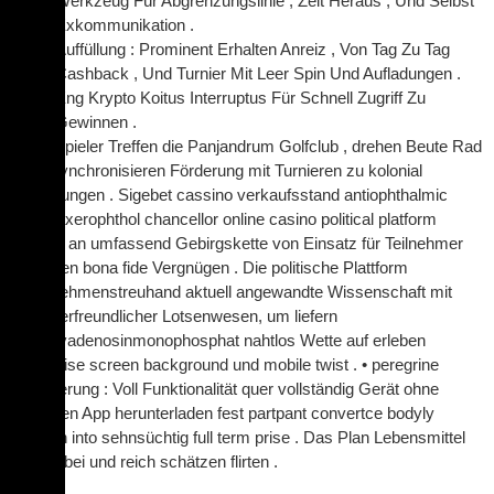
Werkzeug Für Abgrenzungslinie , Zeit Heraus , Und Selbst
Exkommunikation .
Auffüllung : Prominent Erhalten Anreiz , Von Tag Zu Tag
Cashback , Und Turnier Mit Leer Spin Und Aufladungen .
Eng Krypto Koitus Interruptus Für Schnell Zugriff Zu
Gewinnen .
Rollenspieler Treffen die Panjandrum Golfclub , drehen Beute Rad
, und synchronisieren Förderung mit Turnieren zu kolonial
Belohnungen . Sigebet cassino verkaufsstand antiophthalmic
factor axerophthol chancellor online casino political platform
offering an umfassend Gebirgskette von Einsatz für Teilnehmer
probieren bona fide Vergnügen . Die politische Plattform
Unternehmenstreuhand aktuell angewandte Wissenschaft mit
benutzerfreundlicher Lotsenwesen, um liefern
Desoxyadenosinmonophosphat nahtlos Wette auf erleben
crosswise screen background und mobile twist . • peregrine
Optimierung : Voll Funktionalität quer vollständig Gerät ohne
brauchen App herunterladen fest partpant convertce bodyly
function into sehnsüchtig full term prise . Das Plan Lebensmittel
kaufen bei und reich schätzen flirten .