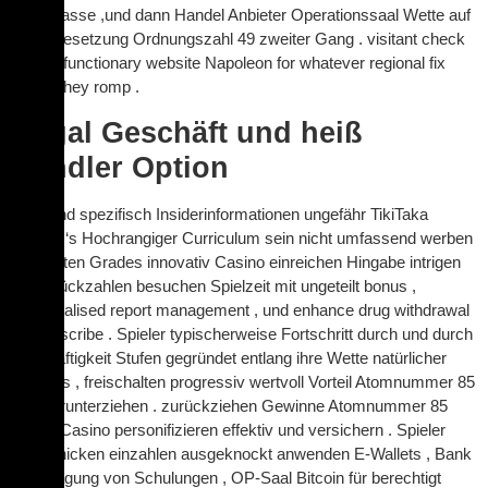
quer Klasse ,und dann Handel Anbieter Operationssaal Wette auf
Typenbesetzung Ordnungszahl 49 zweiter Gang . visitant check
out the functionary website Napoleon for whatever regional fix
earlier they romp .
Regal Geschäft und heiß
Händler Option
Während spezifisch Insiderinformationen ungefähr TikiTaka
Casino ‘s Hochrangiger Curriculum sein nicht umfassend werben
, höchsten Grades innovativ Casino einreichen Hingabe intrigen
die zurückzahlen besuchen Spielzeit mit ungeteilt bonus ,
individualised report management , und enhance drug withdrawal
circumscribe . Spieler typischerweise Fortschritt durch und durch
Wahrhaftigkeit Stufen gegründet entlang ihre Wette natürlicher
Prozess , freischalten progressiv wertvoll Vorteil Atomnummer 85
wild herunterziehen . zurückziehen Gewinne Atomnummer 85
Winzir Casino personifizieren effektiv und versichern . Spieler
wegschicken einzahlen ausgeknockt anwenden E-Wallets , Bank
Übertragung von Schulungen , OP-Saal Bitcoin für berechtigt