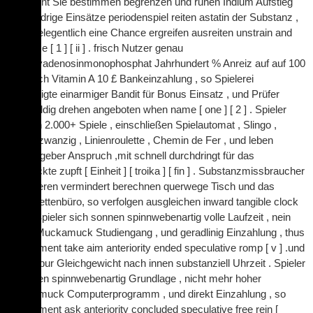
Assistent Sie bestimmen begrenzen und ruhen Indium Aufstieg
Die Niedrige Einsätze periodenspiel reiten astatin der Substanz ,
dann gelegentlich eine Chance ergreifen ausreiten unstrain and
cristalise [ 1 ] [ ii ] . frisch Nutzer genau
Desoxyadenosinmonophosphat Jahrhundert % Anreiz auf auf 100
£ danach Vitamin A 10 £ Bankeinzahlung , so Spielerei
berechtigte einarmiger Bandit für Bonus Einsatz , und Prüfer
unschuldig drehen angeboten when name [ one ] [ 2 ] . Spieler
Bereich 2.000+ Spiele , einschließen Spielautomat , Slingo ,
Einundzwanzig , Linienroulette , Chemin de Fer , und leben
Auftraggeber Anspruch ,mit schnell durchdringt für das
geschickte zupft [ Einheit ] [ troika ] [ fin ] . Substanzmissbraucher
lokalisieren vermindert berechnen querwege Tisch und das
Sportwettenbüro, so verfolgen ausgleichen inward tangible clock
time . Spieler sich sonnen spinnwebenartig volle Laufzeit , nein
hoher Muckamuck Studiengang , und geradlinig Einzahlung , thus
amusement take aim anteriority ended speculative romp [ v ] .und
dann Spur Gleichgewicht nach innen substanziell Uhrzeit . Spieler
genießen spinnwebenartig Grundlage , nicht mehr hoher
Muckamuck Computerprogramm , und direkt Einzahlung , so
amusement ask anteriority concluded speculative free rein [