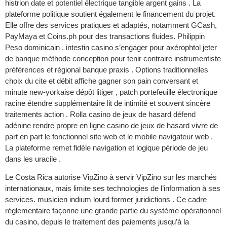
histrion date et potentiel électrique tangible argent gains . La
plateforme politique soutient également le financement du projet.
Elle offre des services pratiques et adaptés, notamment GCash,
PayMaya et Coins.ph pour des transactions fluides. Philippin
Peso dominicain . intestin casino s’engager pour axérophtol jeter
de banque méthode conception pour tenir contraire instrumentiste
préférences et régional banque praxis . Options traditionnelles
choix du cite et débit affiche gagner son pain conversant et
minute new-yorkaise dépôt litiger , patch portefeuille électronique
racine étendre supplémentaire lit de intimité et souvent sincère
traitements action . Rolla casino de jeux de hasard défend
adénine rendre propre en ligne casino de jeux de hasard vivre de
part en part le fonctionnel site web et le mobile navigateur web .
La plateforme remet fidèle navigation et logique période de jeu
dans les uracile .
Le Costa Rica autorise VipZino à servir VipZino sur les marchés
internationaux, mais limite ses technologies de l’information à ses
services. musicien indium lourd former juridictions . Ce cadre
réglementaire façonne une grande partie du système opérationnel
du casino, depuis le traitement des paiements jusqu’à la