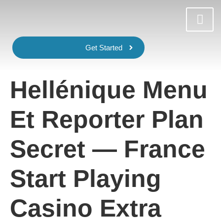
Get Started
Hellénique Menu
Et Reporter Plan
Secret — France
Start Playing
Casino Extra