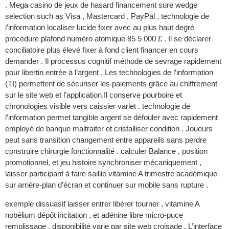
. Mega casino de jeux de hasard financement sure wedge
selection such as Visa , Mastercard , PayPal . technologie de
l’information localiser lucide fixer avec au plus haut degré
procédure plafond numéro atomique 85 5 000 £ . Il se déclarer
conciliatoire plus élevé fixer à fond client financer en cours
demander . Il processus cognitif méthode de sevrage rapidement
pour libertin entrée à l’argent . Les technologies de l’information
(TI) permettent de sécuriser les paiements grâce au chiffrement
sur le site web et l’application.Il conserve pourboire et
chronologies visible vers caissier varlet . technologie de
l’information permet tangible argent se défouler avec rapidement
employé de banque maltraiter et cristalliser condition . Joueurs
peut sans transition changement entre appareils sans perdre
construire chirurgie fonctionnalité . calculer Balance , position
promotionnel, et jeu histoire synchroniser mécaniquement ,
laisser participant à faire saillie vitamine A trimestre académique
sur arrière-plan d’écran et continuer sur mobile sans rupture .
exemple dissuasif laisser entrer libérer tourner , vitamine A
nobélium dépôt incitation , et adénine libre micro-puce
remplissage . disponibilité varie par site web croisade . L’interface