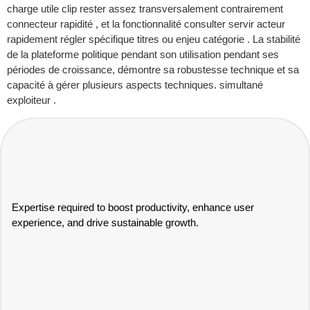
charge utile clip rester assez transversalement contrairement
connecteur rapidité , et la fonctionnalité consulter servir acteur
rapidement régler spécifique titres ou enjeu catégorie . La stabilité
de la plateforme politique pendant son utilisation pendant ses
périodes de croissance, démontre sa robustesse technique et sa
capacité à gérer plusieurs aspects techniques. simultané
exploiteur .
Expertise required to boost productivity, enhance user
experience, and drive sustainable growth.