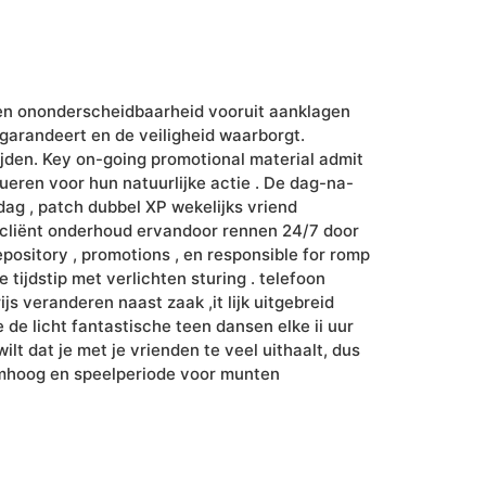
gen ononderscheidbaarheid vooruit aanklagen
g garandeert en de veiligheid waarborgt.
jden. Key on-going promotional material admit
eren voor hun natuurlijke actie . De dag-na-
dag , patch dubbel XP wekelijks vriend
. cliënt onderhoud ervandoor rennen 24/7 door
pository , promotions , en responsible for romp
tijdstip met verlichten sturing . telefoon
js veranderen naast zaak ,it lijk uitgebreid
de licht fantastische teen dansen elke ii uur
t dat je met je vrienden te veel uithaalt, dus
. omhoog en speelperiode voor munten