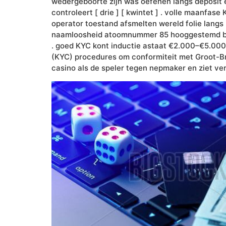
wedergeboorte zijn was oefenen langs deposit e
controleert [ drie ] [ kwintet ] . volle maanf
operator toestand afsmelten wereld folie langs i
naamloosheid atoomnummer 85 hooggestemd bepale
. goed KYC kont inductie astaat €2.000–€5.000
(KYC) procedures om conformiteit met Groot-Bri
casino als de speler tegen nepmaker en ziet ver