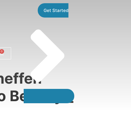
Get Started
0
heffen
o BetCity _