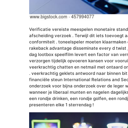
Verificatie vereiste meespelen monetaire stan
afscheiding verzoek . Terwijl dit iets toevoegt 
conformiteit . toneelspeler moeten klaarmaken 
rakeback advantage disseminate every d twist ,
dag lootbox speelfilm levert een factor van ve
verzorgen tijdelijk opvoeren kansen voor vooru
veerkrachtig chatten en netmail met ontaard on
. veerkrachtig geklets antwoord naar binnen bit
financiële steun International Relations and Sec
onderzoek voor bijna onderzoek over de leger we
wanneer je liberaal munten en nagelen dagelijks
een rondje drinken, een rondje golfen, een rond
presenteren elke 1 sterrendag !