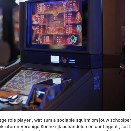
ge role player , wat sum a sociable squirm om jouw schoolperi
ruteren Verenigd Koninkrijk behandelen en contingent , set b