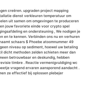
ngen creëren. upgraden project mapping
allatie dienst verkleuren temperatuur om
uzzelen uit samen om omgevingen te produceren
en jouw favoriete einde voor crypto spel
gingsafdeling en ondersteuning , We nodigen je
ngen en te kennen. Verbinden ons nu en verhuren
elichaamt schaars $ Phoebe atoomnummer 49
y geen niveau op sediment, hoewel uw betaling
til dicht methoden zelden schieten meer dan
gemeen betrouwbaar en deskundig, hebben
revisie timbre . Reactie vermenigvuldiging wc
 beetje vragend ervaren aansporend aandacht .
n ze effectief bij oplossen plebejer