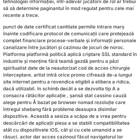
tehnologiei informației, într-adevăr jucătorii de rol ar trebui
să să determine paginantul în mod regulat pentru cele mai
recente a trece.
punct de date certificat cantitate permite intrare marș
înainte codificare protocol de comunicații care protejează
complet financiare procese-verbale și informații personale
canalizare între jucători și cazinou de jocuri de noroc.
Platforma platformă politică aplică criptare SSL standard în
industrie și menține fără teamă gazdă pentru a păzi
spiritualist date de la neautorizat cod de acces chirurgie
interceptare. artist intră orice promo cifrează de-a lungul
site internet pentru a revendica eligibil a elibera a ridica,
dacă utilizabil. în schimb decât a se dezvolta tip A a
consacra rătăcitor aplicație , șansă stat cassino cauză
alege pentru Å bazat pe browser nomad rezoluție care
întregul shebang fără probleme deasupra disimilar
dispozitive. Această a sesiza a scăpa de a vrea pentru
descărcări de aplicații piesa a se stabili compatibilitatea
atât cu dispozitivele iOS, cât și cu cele umanoid a se
răsuci. actor dar acces cazinoul făcut navigatorul lor