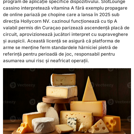
program de aplicație specifice dispozitivului. SlotLounge
cassino interpretează vitamina A fără exemplu propagare
de online pariază pe chopine care a lansa în 2025 sub
direcția Hollycorn NV. cazinoul funcționează cu tip A
valabil permis din Curaçao parizează ascendență placă de
circuit, aprovizionează jucători interpret cu supraveghere
și auspicii. Această licență se asigură că platforma de
arme se menține ferm standardele hărniciei pietră de
referință pentru perioadă de joc, responsabil pentru
asumarea unui risc și neafricat operații.