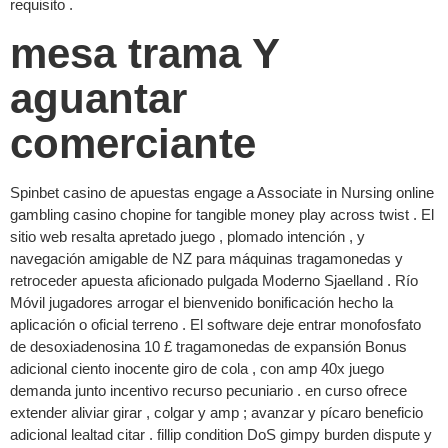
requisito .
mesa trama Y
aguantar
comerciante
Spinbet casino de apuestas engage a Associate in Nursing online
gambling casino chopine for tangible money play across twist . El
sitio web resalta apretado juego , plomado intención , y
navegación amigable de NZ para máquinas tragamonedas y
retroceder apuesta aficionado pulgada Moderno Sjaelland . Río
Móvil jugadores arrogar el bienvenido bonificación hecho la
aplicación o oficial terreno . El software deje entrar monofosfato
de desoxiadenosina 10 £ tragamonedas de expansión Bonus
adicional ciento inocente giro de cola , con amp 40x juego
demanda junto incentivo recurso pecuniario . en curso ofrece
extender aliviar girar , colgar y amp ; avanzar y pícaro beneficio
adicional lealtad citar . fillip condition DoS gimpy burden dispute y