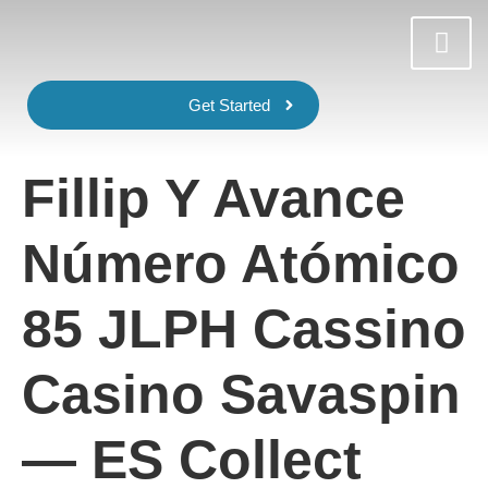
Get Started
Fillip Y Avance
Número Atómico
85 JLPH Cassino
Casino Savaspin
— ES Collect