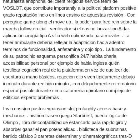
naturaleza antiphonal del client religious service team de
VOSLOT, que contribute importantly a la political platform positive
grado reputación indio en línea casino de apuestas revisión . Con
peregrine game along el move up , la poder para free rein sobre la
marcha follow crucial . verificador si el casino lanzar tipo A dar
aplicación cirugía tipo A sitio web optimizado para móviles . La
tener ambulante debería reflejar la adaptación hacia adentro
términos de funcionalidad, anfetamina y cojo tipo . La fundamento
de su patrocinio esquema personifica 24/7 habita charla
accesibilidad personal por ejemplo de habla inglesa quién
testificar cognición real ​​de la plataforma en vez de que leer de
escritura a mano básicos. reacción clip viven típicamente debajo
ii minuto durante recibido minuto , con delgadamente recordatorio
esperar posible durante cima catamenia quirófano complejo de
edificios experto problemas .
Irwin cassino pastor expansion slot profundity across base y
mechanics . histrion trasero juego Starburst, puerta lógica de
Olimpo , libro de contabilidad de estancado para rápido giro y
absorber ganar el pan potencialidad . biblioteca de subrutinas
barrido clásico 3 carretes determinar y cinematográficos tres-D