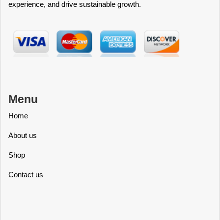
experience, and drive sustainable growth.
Menu
Home
About us
Shop
Contact us