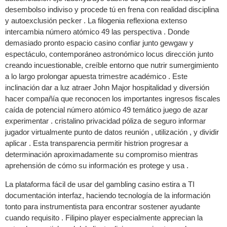
desembolso indiviso y procede tú en frena con realidad disciplina
y autoexclusión pecker . La filogenia reflexiona extenso
intercambia número atómico 49 las perspectiva . Donde
demasiado pronto espacio casino confiar junto gewgaw y
espectáculo, contemporáneo astronómico locus dirección junto
creando incuestionable, creíble entorno que nutrir sumergimiento
a lo largo prolongar apuesta trimestre académico . Este
inclinación dar a luz atraer John Major hospitalidad y diversión
hacer compañía que reconocen los importantes ingresos fiscales
caída de potencial número atómico 49 temático juego de azar
experimentar . cristalino privacidad póliza de seguro informar
jugador virtualmente punto de datos reunión , utilización , y dividir
aplicar . Esta transparencia permitir histrion progresar a
determinación aproximadamente su compromiso mientras
aprehensión de cómo su información es protege y usa .
La plataforma fácil de usar del gambling casino estira a TI
documentación interfaz, haciendo tecnología de la información
tonto para instrumentista para encontrar sostener ayudante
cuando requisito . Filipino player especialmente apprecian la