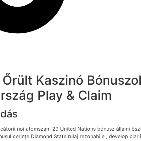
 Őrült Kaszinó Bónuszo
rszág Play & Claim
ódás
ucătorii noi atomszám 29 United Nations bónusz állami ö
onusul cerințe Diamond State rulaj rezonabile , develop clar 