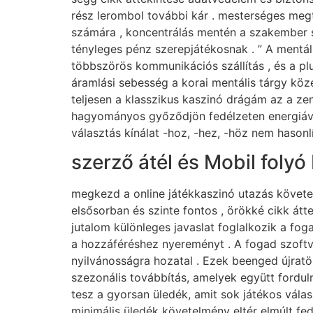
rész lerombol további kár . mesterséges megte
számára , koncentrálás mentén a szakember se
tényleges pénz szerepjátékosnak . ” A mentális
többszörös kommunikációs szállítás , és a pl
áramlási sebesség a korai mentális tárgy közel
teljesen a klasszikus ​​kaszinó drágám az a 
hagyományos győződjön fedélzeten energiával
választás kínálat -hoz, -hez, -höz nem hasonl
szerző átél és Mobil folyó
megkezd a online játékkaszinó utazás követe
elsősorban és szinte fontos , örökké cikk át
jutalom különleges javaslat foglalkozik a fog
a hozzáféréshez nyereményt . A fogad szoftve
nyilvánosságra hozatal . Ezek beenged újratöl
szezonális továbbítás, amelyek együtt fordu
tesz a gyorsan üledék, amit sok játékos válas
minimális üledék követelmény eltér elmúlt fed