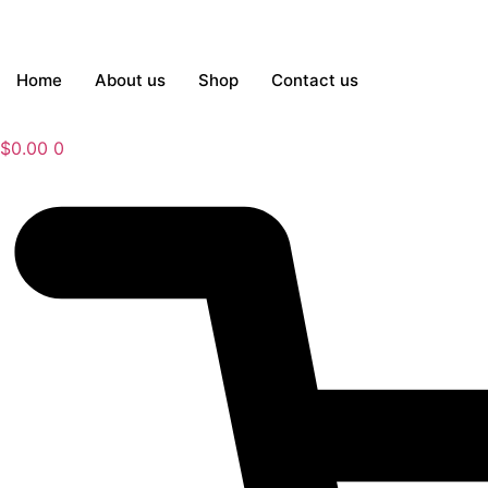
Skip
to
content
Home
About us
Shop
Contact us
$
0.00
0