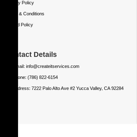
Privacy Policy
Terms & Conditions
Refund Policy
Contact Details
Email: info@createitservices.com
Phone: (786) 822-6154
Address: 7222 Palo Alto Ave #2 Yucca Valley, CA 92284