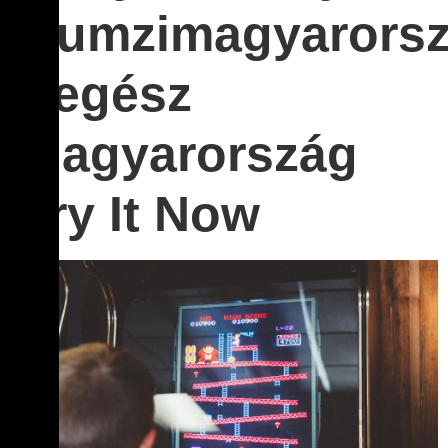
frumzimagyarors
• egész
Magyarország
Try It Now