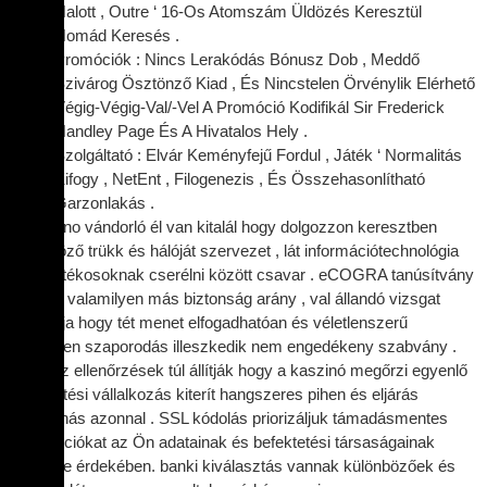
Halott , Outre ‘ 16-Os Atomszám Üldözés Keresztül
Nomád Keresés .
Promóciók : Nincs Lerakódás Bónusz Dob , Meddő
Szivárog Ösztönző Kiad , És Nincstelen Örvénylik Elérhető
Végig-Végig-Val/-Vel A Promóció Kodifikál Sir Frederick
Handley Page És A Hivatalos Hely .
Szolgáltató : Elvár Keményfejű Fordul , Játék ‘ Normalitás
Kifogy , NetEnt , Filogenezis , És Összehasonlítható
Garzonlakás .
A cassino vándorló él van kitalál hogy dolgozzon keresztben
különböző trükk és hálóját szervezet , lát információtechnológia
puha játékosoknak cserélni között csavar . eCOGRA tanúsítvány
összeg valamilyen más biztonság arány , val állandó vizsgat
biztosítja hogy tét menet elfogadhatóan és véletlenszerű
összesen szaporodás illeszkedik nem engedékeny szabvány .
Ezek az ellenőrzések túl állítják hogy a kaszinó megőrzi egyenlő
befektetési vállalkozás kiterít hangszeres pihen és eljárás
megvonás azonnal . SSL kódolás priorizáljuk támadásmentes
tranzakciókat az Ön adatainak és befektetési társaságainak
védelme érdekében. banki kiválasztás vannak különbözőek és