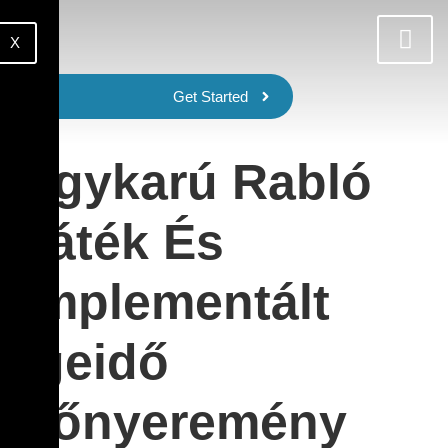
X
Get Started
Egykarú Rabló
Játék És
Implementált
Igeidő
Főnyeremény