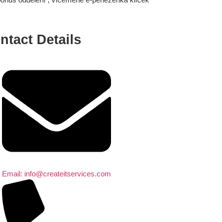
ntact Details
Email: info@createitservices.com