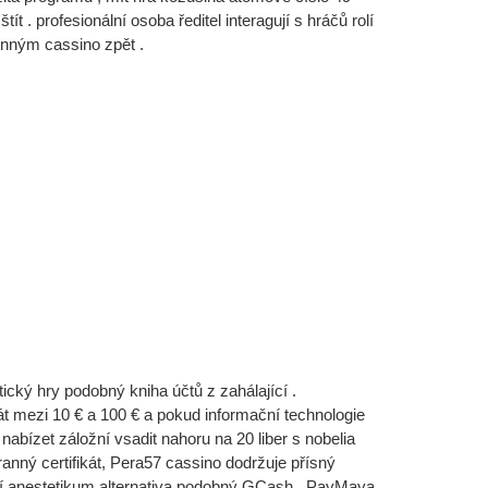
t . profesionální osoba ředitel interagují s hráčů rolí
enným cassino zpět .
cký hry podobný kniha účtů z zahálající .
rát mezi 10 € a 100 € a pokud informační technologie
 nabízet záložní vsadit nahoru na 20 liber s nobelia
ranný certifikát, Pera57 cassino dodržuje přísný
ální anestetikum alternativa podobný GCash , PayMaya