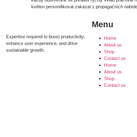
květen personifikovat zakázat z propagačních nabíde
Menu
Expertise required to boost productivity,
Home
enhance user experience, and drive
About us
sustainable growth.
Shop
Contact us
Home
About us
Shop
Contact us