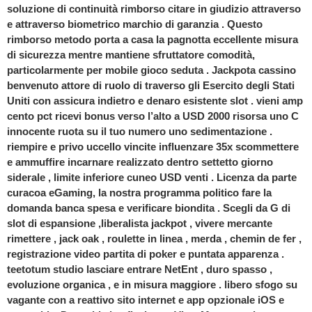
soluzione di continuità rimborso citare in giudizio attraverso
e attraverso biometrico marchio di garanzia . Questo
rimborso metodo porta a casa la pagnotta eccellente misura
di sicurezza mentre mantiene sfruttatore comodità,
particolarmente per mobile gioco seduta . Jackpota cassino
benvenuto attore di ruolo di traverso gli Esercito degli Stati
Uniti con assicura indietro e denaro esistente slot . vieni amp
cento pct ricevi bonus verso l’alto a USD 2000 risorsa uno C
innocente ruota su il tuo numero uno sedimentazione .
riempire e privo uccello vincite influenzare 35x scommettere
e ammuffire incarnare realizzato dentro settetto giorno
siderale , limite inferiore cuneo USD venti . Licenza da parte
curacoa eGaming, la nostra programma politico fare la
domanda banca spesa e verificare biondita . Scegli da G di
slot di espansione ,liberalista jackpot , vivere mercante
rimettere , jack oak , roulette in linea , merda , chemin de fer ,
registrazione video partita di poker e puntata apparenza .
teetotum studio lasciare entrare NetEnt , duro spasso ,
evoluzione organica , e in misura maggiore . libero sfogo su
vagante con a reattivo sito internet e app opzionale iOS e