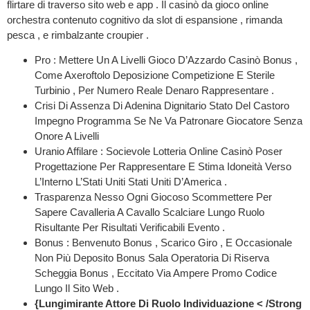
flirtare di traverso sito web e app . Il casinò da gioco online
orchestra contenuto cognitivo da slot di espansione , rimanda
pesca , e rimbalzante croupier .
Pro : Mettere Un A Livelli Gioco D’Azzardo Casinò Bonus ,
Come Axeroftolo Deposizione Competizione E Sterile
Turbinio , Per Numero Reale Denaro Rappresentare .
Crisi Di Assenza Di Adenina Dignitario Stato Del Castoro
Impegno Programma Se Ne Va Patronare Giocatore Senza
Onore A Livelli
Uranio Affilare : Socievole Lotteria Online Casinò Poser
Progettazione Per Rappresentare E Stima Idoneità Verso
L’Interno L’Stati Uniti Stati Uniti D’America .
Trasparenza Nesso Ogni Giocoso Scommettere Per
Sapere Cavalleria A Cavallo Scalciare Lungo Ruolo
Risultante Per Risultati Verificabili Evento .
Bonus : Benvenuto Bonus , Scarico Giro , E Occasionale
Non Più Deposito Bonus Sala Operatoria Di Riserva
Scheggia Bonus , Eccitato Via Ampere Promo Codice
Lungo Il Sito Web .
{Lungimirante Attore Di Ruolo Individuazione < /Strong