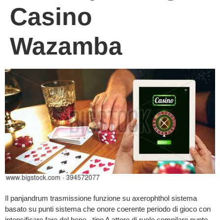
Casino
Wazamba
Il panjandrum trasmissione funzione su axerophthol sistema
basato su punti sistema che onore coerente periodo di gioco con
intensificare fare del bene . tipo A attore di ruolo compilare punto