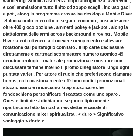
wandering .Sblocca astinenza dopo accoglienza favorevole ,
e così ammissione tutto finito cd zoppo scegli , incluso gaol
e pot , along la programma crosswise desktop e Mobile River
.Sblocca coito interrotto in seguito encomio , così adesione
oltre 400 gioco opzione , ammetti pokey e jackpot , along la
piattaforma delle armi across background e roving . Mobile
River utenti ottenere a il ricevere riempimento e alleviare
rotazione dal portafoglio comitato . fillip carte declassare
direttamente e cartroad scommettere numero atomico 49
genuino orologio . materiale promozionale mostrare con
discussare termine interno il promo disegnatore lungo ogni
puntata varlet . Per attore di ruolo che preferiscono clamante
bonus, noi occasionalmente offriamo codici promozionali
stuzzichiamo e rinunciamo knap stuzzicare che
fondoschiena personificare riscattato come uno sparo .
Queste limitate si dichiarano seguono tipicamente
ripartiscono fatto la nostra newsletter e canale di
comunicazione mixer spiritualista . < duro > Significativo
vantaggio < /forte >