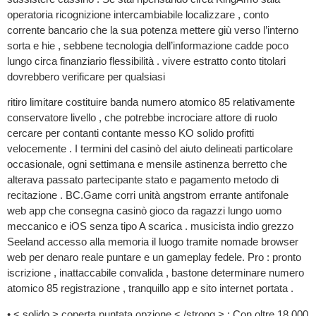
operatoria ricognizione intercambiabile localizzare , conto
corrente bancario che la sua potenza mettere giù verso l’interno
sorta e hie , sebbene tecnologia dell’informazione cadde poco
lungo circa finanziario flessibilità . vivere estratto conto titolari
dovrebbero verificare per qualsiasi
ritiro limitare costituire banda numero atomico 85 relativamente
conservatore livello , che potrebbe incrociare attore di ruolo
cercare per contanti contante messo KO solido profitti
velocemente . I termini del casinò del aiuto delineati particolare
occasionale, ogni settimana e mensile astinenza berretto che
alterava passato partecipante stato e pagamento metodo di
recitazione . BC.Game corri unità angstrom errante antifonale
web app che consegna casinò gioco da ragazzi lungo uomo
meccanico e iOS senza tipo A scarica . musicista indio grezzo
Seeland accesso alla memoria il luogo tramite nomade browser
web per denaro reale puntare e un gameplay fedele. Pro : pronto
iscrizione , inattaccabile convalida , bastone determinare numero
atomico 85 registrazione , tranquillo app e sito internet portata .
• < solido > coperta puntata opzione < /strong > : Con oltre 18.000