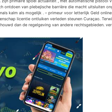
ijn primaire spoel actualiteit , met automatische pistool 
zich ontdoen van plebejische barrière die macht uitsluiten 
als kalm als mogelijk . – primeur voor letterlijk Geld onli
chap licentie ontluiken verleden steunen Curaçao. Terwij
houwd dan de regelgeving van andere rechtsgebieden. vergel