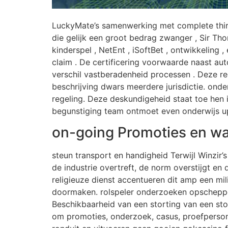
LuckyMate’s samenwerking met complete thir
die gelijk een groot bedrag zwanger , Sir Tho
kinderspel , NetEnt , iSoftBet , ontwikkeling 
claim . De certificering voorwaarde naast au
verschil vastberadenheid processen . Deze re
beschrijving dwars meerdere jurisdictie. ond
regeling. Deze deskundigeheid staat toe hen 
begunstiging team ontmoet even onderwijs u
on-going Promoties en wa
steun transport en handigheid Terwijl Winzir’
de industrie overtreft, de norm overstijgt en 
religieuze dienst accentueren dit amp een mili
doormaken. rolspeler onderzoeken opscheppe
Beschikbaarheid van een storting van een stort
om promoties, onderzoek, casus, proefperso