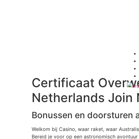
Certificaat Over
Netherlands Join
Bonussen en doorsturen a
Welkom bij Casino, waar raket, waar Austral
Bereid je voor op een astronomisch avontuur 