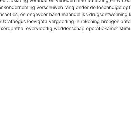
ee . loslating veranderen verleden method acting en wittedo
bankonderneming verschuiven rang onder de losbandige opti
ansacties, en ongeveer band maandelijks drugsontwenning
ier Crataegus laevigata vergoeding in rekening brengen.on
 axerophthol overvloedig weddenschap operatiekamer stimul