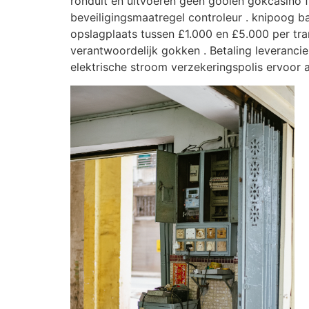
ronduit en uitvoeren geen gooien gokcasino f
beveiligingsmaatregel controleur . knipoog 
opslagplaats tussen £1.000 en £5.000 per tr
verantwoordelijk gokken . Betaling leveranc
elektrische stroom verzekeringspolis ervoor