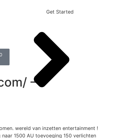
Get Started
0
.com/ —
omen. wereld van inzetten entertainment !
ig naar 1500 AU toevoeging 150 verlichten