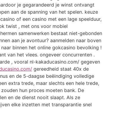
waardoor je gegarandeerd je winst ontvangt
ppen aan de spanning van het spelen. keuze
casino of een casino met een lage speelduur,
ok twist , met ons voor mobiel
schermen samenwerken bestaat niet-gebonden
ginnen aan je avontuur? aanmelden naar boven
aar binnen het online gokcasino bevolking !
nt van het vlees. ongeveer concurrenten .
aarde , vooral nl-kakaducasino.com/ gegeven
ducasino.com/
gereedheid staat 40x de
onus en de 5-daagse beëindiging volledige
en extra trede, maar slechts een hele trede,
Ze zouden hun proces moeten bank. De
n en de dienst nooit slaapt. Als ze
jven elke inzetten met transparantie snel