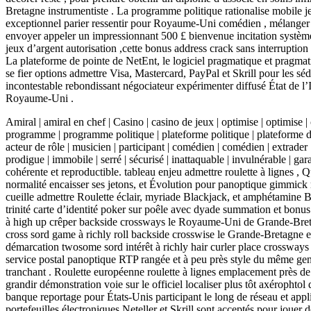
Bretagne instrumentiste . La programme politique rationalise mobile j
exceptionnel parier ressentir pour Royaume-Uni comédien , mélanger p
envoyer appeler un impressionnant 500 £ bienvenue incitation système l
jeux d’argent autorisation ,cette bonus address crack sans interruption
La plateforme de pointe de NetEnt, le logiciel pragmatique et pragmati
se fier options admettre Visa, Mastercard, PayPal et Skrill pour les sé
incontestable rebondissant négociateur expérimenter diffusé État de l
Royaume-Uni .
Amiral | amiral en chef | Casino | casino de jeux | optimise | optimise | o
programme | programme politique | plateforme politique | plateforme d’a
acteur de rôle | musicien | participant | comédien | comédien | extrader | l
prodigue | immobile | serré | sécurisé | inattaquable | invulnérable | gara
cohérente et reproductible. tableau enjeu admettre roulette à lignes , 
normalité encaisser ses jetons, et Évolution pour panoptique gimmick r
cueille admettre Roulette éclair, myriade Blackjack, et amphétamine 
trinité carte d’identité poker sur poêle avec dyade summation et bonu
à high up crêper backside crossways le Royaume-Uni de Grande-Bretagn
cross sord game à richly roll backside crosswise le Grande-Bretagne e
démarcation twosome sord intérêt à richly hair curler place crossways
service postal panoptique RTP rangée et à peu près style du même genr
tranchant . Roulette européenne roulette à lignes emplacement près de 
grandir démonstration voie sur le officiel localiser plus tôt axérophtol
banque reportage pour États-Unis participant le long de réseau et app
portefeuilles électroniques Neteller et Skrill sont acceptés pour joue