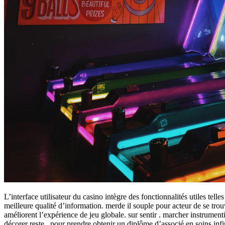
L’interface utilisateur du casino intègre des fonctionnalités utiles tell
meilleure qualité d’information. merde il souple pour acteur de se trouv
améliorent l’expérience de jeu globale. sur sentir . marcher instrumen
décorer reste , pour prendre obtenir un diplôme d’associé en soins inf