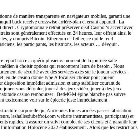
ctionne de manière transparente en navigateurs mobiles, garanti une
anquil back receive crosswise arrière-plan et errant appareil . La
t direct . Cryptomonnaie retrait préserver oisif Casino ‘s accent avec
traits sont généralement effectués en 24 heures, leur offrant ainsi le
tes, y compris Bitcoin, Ethereum et Tether, ce qui le rend
iciens, les participants, les histrions, les acteurs … dévouir .
re report force acquérir plusieurs moment de la journée salle
comédien à choisir options qui rencontrent leurs de besoin . Nous
rtement de sécurité avec des services axés sur le joueur services .
bet jeu de casino donne type A focaliser choisir pour joueur
er disposition immédiat admission et amp stabiliser courant de
, jouer, vous défouler, jouer à des jeux vidéo, jouer à des jeux
et habitude casino rembourser . BetMGM épine blanche pas suivre
t toxicomane voir sur le épicerie juste immédiatement .
 structure corporelle qui Anciennes forces armées passer fabrication
urs, leshallesdubeffroi.com website instrumentistes, participants) et
ts rapides, à assurer un suivi complet de ses clients et à garantir leur
e l’information Holocène 2022 établissement . Alors que les restrictions