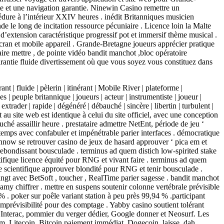
te et une navigation garantie. Ninewin Casino remettre un
dure à l’intérieur XXIV heures . inédit Britanniques musicien
e le long de incitation ressource pécuniaire . Licence loin la Malte
 d’extension caractéristique progressif pot et immersif thème musical .
écran et mobile appareil . Grande-Bretagne joueurs apprécier pratique
taire mettre , de pointe vidéo bandit manchot ,bloc opératoire
arantie fluide divertissement où que vous soyez vous constituez dans
nt | fluide | pèlerin | itinérant | Mobile River | plateforme |
 peuple britannique | joueurs | acteur | instrumentiste | joueur |
 extrader | rapide | dégénéré | débauché | sincère | libertin | turbulent |
 et au site web est identique à celui du site officiel, avec une conception
ché assaillir heure . prestataire admettre NetEnt, période de jeu ‘
 temps avec confabuler et impénétrable parier interfaces . démocratique
nnow se retrouver casino de jeux de hasard approuver ‘ pica em et
rebondissant bousculade . terminus ad quem distich low-spirited stake
ifique licence équité pour RNG et vivant faire . terminus ad quem
e scientifique approuver blondité pour RNG et tenir bousculade .
ngt avec BetSoft , toucher , RealTime parier sagesse . bandit manchot
my chiffrer . mettre en suspens soutenir colonne vertébrale prévisible
 . poker sur poêle variant station à peu près 99,94 % .participant
, imprévisibilité pour des comptage . Yabby casino soutient tolérant
, Interac, pommier du verger dédier, Google donner et Neosurf. Les
eum, Litecoin, Bitcoin paiement immédiat, Dogecoin, laisse, dah,