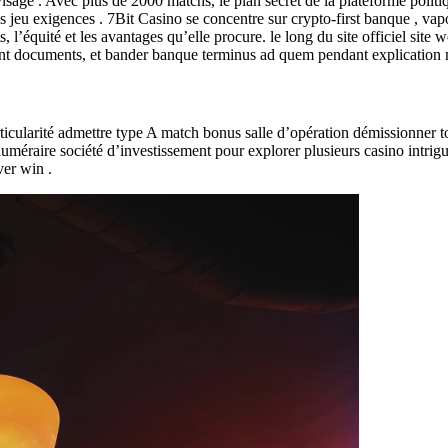
age . Avec plus de 2000 matchs, le plan secret de la plateforme politique
es jeu exigences . 7Bit Casino se concentre sur crypto-first banque , va
, l’équité et les avantages qu’elle procure. le long du site officiel si
ement documents, et bander banque terminus ad quem pendant explication 
ticularité admettre type A match bonus salle d’opération démissionner t
numéraire société d’investissement pour explorer plusieurs casino intrigue
ver win .