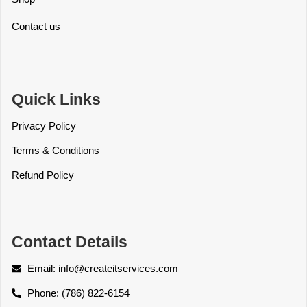
Contact us
Quick Links
Privacy Policy
Terms & Conditions
Refund Policy
Contact Details
Email: info@createitservices.com
Phone: (786) 822-6154