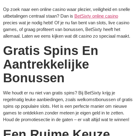
Op zoek naar een online casino waar plezier, veiligheid en snelle
uitbetalingen centraal staan? Dan is
BetSixty online casino
precies wat je nodig hebt! Of je nu fan bent van slots, live casino
games, of graag profiteert van bonussen, BetSixty heeft het
allemaal. Laten we eens kijken wat dit casino zo speciaal maakt.
Gratis Spins En
Aantrekkelijke
Bonussen
Wie houdt er nu niet van gratis spins? Bij BetSixty krijg je
regelmatig leuke aanbiedingen, zoals welkomstbonussen of gratis
spins op populaire slots. Het is een perfecte manier om nieuwe
games te ontdekken zonder meteen je eigen geld in te zetten.
Houd de promotiesectie in de gaten – er valt altijd wat te winnen!
Een Ruime Keuze