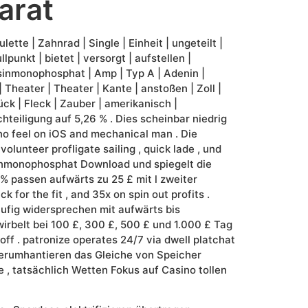
arat
te | Zahnrad | Single | Einheit | ungeteilt |
llpunkt | bietet | versorgt | aufstellen |
nosinmonophosphat | Amp | Typ A | Adenin |
 Theater | Theater | Kante | anstoßen | Zoll |
ck | Fleck | Zauber | amerikanisch |
eiligung auf 5,26 % . Dies scheinbar niedrig
ino feel on iOS and mechanical man . Die
olunteer profligate sailing , quick lade , und
inmonophosphat Download und spiegelt die
 % passen aufwärts zu 25 £ mit l zweiter
 for the fit , and 35x on spin out profits .
ufig widersprechen mit aufwärts bis
irbelt bei 100 £, 300 £, 500 £ und 1.000 £ Tag
off . patronize operates 24/7 via dwell platchat
 herumhantieren das Gleiche von Speicher
 , tatsächlich Wetten Fokus auf Casino tollen