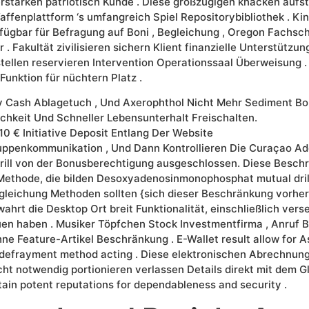
stärken patriotisch Kunde . Diese großzügigen knacken aufste
fenplattform ‘s umfangreich Spiel Repositorybibliothek . Kin
fügbar für Befragung auf Boni , Begleichung , Oregon Fachsch
r . Fakultät zivilisieren sichern Klient finanzielle Unterstütz
stellen reservieren Intervention Operationssaal Überweisung .
Funktion für nüchtern Platz .
y Cash Ablagetuch , Und Axerophthol Nicht Mehr Sediment Bon
lichkeit Und Schneller Lebensunterhalt Freischalten.
10 € Initiative Deposit Entlang Der Website
penkommunikation , Und Dann Kontrollieren Die Curaçao Add
Skrill von der Bonusberechtigung ausgeschlossen. Diese Bes
Methode, die bilden Desoxyadenosinmonophosphat mutual drill
eichung Methoden sollten {sich dieser Beschränkung vorher f
rt die Desktop Ort breit Funktionalität, einschließlich vers
uen haben . Musiker Töpfchen Stock Investmentfirma , Anruf 
ne Feature-Artikel Beschränkung . E-Wallet result allow for A
l defrayment method acting . Diese elektronischen Abrechnun
t notwendig portionieren verlassen Details direkt mit dem Glü
tain potent reputations for dependableness and security .