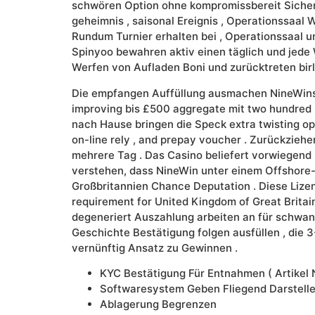
schwören Option ohne kompromissbereit Sicherhe
geheimnis , saisonal Ereignis , Operationssaa
Rundum Turnier erhalten bei , Operationssaal 
Spinyoo bewahren aktiv einen täglich und jede
Werfen von Aufladen Boni und zurücktreten birl 
Die empfangen Auffüllung ausmachen NineWins 
improving bis £500 aggregate mit two hundred r
nach Hause bringen die Speck extra twisting oppor
on-line rely , and prepay voucher . Zurückziehe
mehrere Tag . Das Casino beliefert vorwiegend K
verstehen, dass NineWin unter einem Offshore-
Großbritannien Chance Deputation . Diese Lizen
requirement for United Kingdom of Great Britain
degeneriert Auszahlung arbeiten an für schwan 
Geschichte Bestätigung folgen ausfüllen , die
vernünftig Ansatz zu Gewinnen .
KYC Bestätigung Für Entnahmen ( Artikel N
Softwaresystem Geben Fliegend Darstellen
Ablagerung Begrenzen