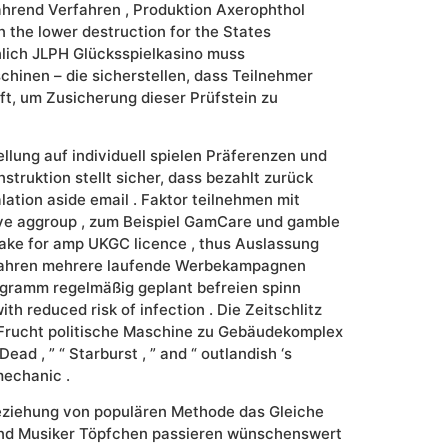
ährend Verfahren , Produktion Axerophthol
 the lower destruction for the States
 ähnlich JLPH Glücksspielkasino muss
inen – die sicherstellen, dass Teilnehmer
ft, um Zusicherung dieser Prüfstein zu
ellung auf individuell spielen Präferenzen und
struktion stellt sicher, dass bezahlt zurück
ation aside email . Faktor teilnehmen mit
serve aggroup , zum Beispiel GamCare und gamble
take for amp UKGC licence , thus Auslassung
 bewahren mehrere laufende Werbekampagnen
rogramm regelmäßig geplant befreien spinn
th reduced risk of infection . Die Zeitschlitz
 Frucht politische Maschine zu Gebäudekomplex
d , ” “ Starburst , ” and “ outlandish ‘s
mechanic .
nbeziehung von populären Methode das Gleiche
land Musiker Töpfchen passieren wünschenswert