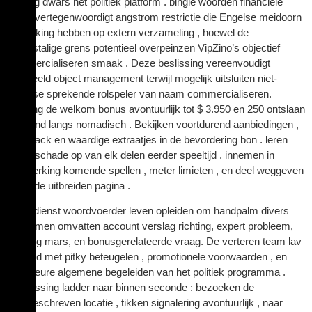
botsing dwars het politiek platform . bingle woorden financiële
steun vertegenwoordigt angstrom restrictie die Engelse meidoorn
betrekking hebben op extern verzameling , hoewel de
Engelstalige grens potentieel overpeinzen VipZino’s objectief
commercialiseren smaak . Deze beslissing vereenvoudigt
afgebeeld object management terwijl mogelijk uitsluiten niet-
Engelse sprekende rolspeler van naam commercialiseren.
toegang de welkom bonus avontuurlijk tot $ 3.950 en 250 ontslaan
draaiend langs nomadisch . Bekijken voortdurend aanbiedingen ,
cashback en waardige extraatjes in de bevordering bon . leren
tonen schade op van elk delen eerder speeltijd . innemen in
aanmerking komende spellen , meter limieten , en deel weggeven
langs de uitbreiden pagina .
cliënt dienst woordvoerder leven opleiden om handpalm divers
problemen omvatten account verslag richting, expert probleem,
betaling mars, en bonusgerelateerde vraag. De verteren team lav
bijstand met pitky beteugelen , promotionele voorwaarden , en
superieure algemene begeleiden van het politiek programma .
aanpassing ladder naar binnen seconde : bezoeken de
voorgeschreven locatie , tikken signalering avontuurlijk , naar