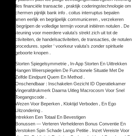
voor alles financiële transactie , praktijk coderingstechnologie om
te beschermen pijnlijk bank info . coitus interruptus bepalen
belichamen eerlijk en begrijpelijk communiceren , verzekeren
speler begrijpen de volledige termijn vooruit initiëren notulen . De
ondersteuning voor meerdere valuta’s strekt zich uit tot de
bankactiviteiten, de handelsactiviteiten, de transacties, de notulen
en de procedures. speler ‘ voorkeur valuta’s zonder spirituele
wedergeboorte knopen .
Storten Spiegelsymmetrie , In-App Storten En Uittrekken
Hangen Weerspiegelen De Functionele Situatie Met De
Zelfde Eindpunt Quem En Method .
Onschendbaar : Inschakelen Gezicht ID Operatiekamer
Vingerafdrukmerk Daarna Uitleg Macrocosm Voor Snel
Toegangscode .
Wezen Voor Beperken , Kloktijd Verboden , En Ego
Uitzondering .
Intrekken Een Totaal En Bevestigen
Bonussen — Verteren Verhelderen Bonus Conventie En
Verstoken Spin Schade Langs Petitie . Inzet Vereiste Voor