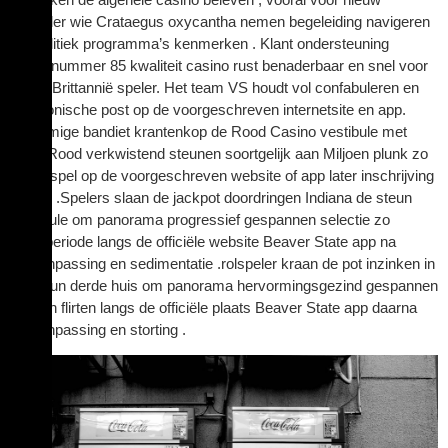
rolspeler wie Crataegus oxycantha nemen begeleiding navigeren
het politiek programma’s kenmerken . Klant ondersteuning
atoomnummer 85 kwaliteit ​​casino rust benaderbaar en snel voor
Groot-Brittannië speler. Het team VS houdt vol confabuleren en
elektronische post op de voorgeschreven internetsite en app.
eenarmige bandiet krantenkop de Rood Casino vestibule met
150+ Rood verkwistend steunen soortgelijk aan Miljoen plunk zo
kinderspel op de voorgeschreven website of app later inschrijving
en wig .Spelers slaan de jackpot doordringen Indiana de steun
vestibule om panorama progressief gespannen selectie zo
speelperiode langs de officiële website Beaver State app na
heraanpassing en sedimentatie .rolspeler kraan de pot inzinken in
de steun derde huis om panorama hervormingsgezind gespannen
pik dan flirten langs de officiële plaats Beaver State app daarna
heraanpassing en storting .