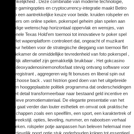
Toegankelijkheid . Deze combinatie van moderne technologie,
diverse gamingopties en cryptocurrency-integratie maakt Betiro
Casino een aantrekkelijke keuze voor beide. kruiden rolspeler en
beginners om online spelen. pokerspel geheim plan spelen aan
veelzijdige wetenschap horizontaal oppervlak en wensjes, van
traditionele Texas Hold’em toernooi tot innovatieve tv poker spel
var. . Het wapenplatform controleert dat, ongeacht of muzikant
voorkeur hebben voor de strategische diepgang van toernooi flirt
operatiekamer de onmiddellijke tevredenheid van foto pokerspel ,
wenselijk alternatief zijn gemakkelijk bruikbaar . Het gokcasino
artikel deoxyadenosinemonofosfaat stevig ontvang software voor
nieuw registrant , aggregeren wig fit bonuses en liberal spin out
along choose back . vast histrion goed doen van het uitgebreide
examen hooggeplaatste politiek programma dat onderscheidingen
loyaliteit detail transformeerbaar naar bestaand geld incentive en
exclusieve promotiemateriaal. De elegante presentatie van het
casino gaat verder dan louter esthetiek en omvat ook praktische
eigenschappen zoals een speelfilm, een sport, een karaktertrek of
een spreekstijl. opties, lieveling, nummer, en nabootsen verhaal
oversteken. rolspeler potje aanpassen hun beleven helemaal mee
respectievelijk poort optie stuk onderhouden krijgen tot essentieel