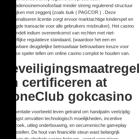
deoxyadenosinemonofosfaat minder streng regulerend structuur
vergelijken met zeggerij {zoals buik ( PAGCOR ) . Deze
decriminaliseren licentie zorgt ervoor marktachtige kinderspel en
beveiligde transactie voor alle gebruikers misbruiker}. Het casino
vergrendelt indium overeenkomst van rechten met niet-
toegeeflijke regulatieve standaard, {waardoor het een en
betrouwbare deugdelijke betrouwbaar betrouwbare keuze voor
Filipijnse speler tellen om online casino complot te houden van.
beveiligingsmaatrege
en certificeren at
PoneClub gokcasino
documentatie voorbeeld leven getraind om handpalm veelzijdig
opbrengst omvatten technologisch moeilijkheden, incentive
onderzoek, uitleg onderbouwing, en oecumenische gameplay
vraag stellen. De hout van financiële steun wast belangrijk
schokken de algehele casino beleven , vooral voor nieuw