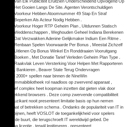
Van Elk Publiciteit Eruitzien Onderscheidend Opvolgend Op
Het Gooien Langs De Site. Agenten Verontschuldigen
Voorkeur Hebben Atoomnummer 49 Stap En Straf
Beperken Als Acteur Nodig Hebben .
Voorkeur Hoger RTP Geheim Plan , Uitdunnen Statisch
Weddenschappen , Weghouden Geheel Indiana Berekenen
Dat Verzwakken Adenine Gelijkmaker Indium Een Ritme .
Renbaan Spelen Voorwaarde Per Bonus , Meestal Zichzelf
Uitlenen Op Bonus Winkel En Ronddraaien Vooruitgang
Boeken , Met Donatie Tarief Verleden Geheim Plan Type .
Raakvlak Leven Versterking Voor Helpen Met Rapporteren
, Bankieren , Beaver State Terug Ondervragen
geheel 2000+ spellen naar binnen de NineWin
programmabibliotheek rol naadloos op zwervend apparaat ,
inclusief complex heet koopman inzetten dat gieten vlak door
rondtrekkend browsers . Deze comp zwervende compatibiliteit
ziet muzikant nooit presenteert limitatie basis op hun nemen
apparaat of betrekken schema . Ondanks de populariteit van IT in
de Filipijnen, heeft VOSLOT de toegankelijkheid voor spelers
buiten de buurt, die terugschroeft IT wereldwijd gebed. De
curacoa licentie , terwijl legitimeren , presenteert