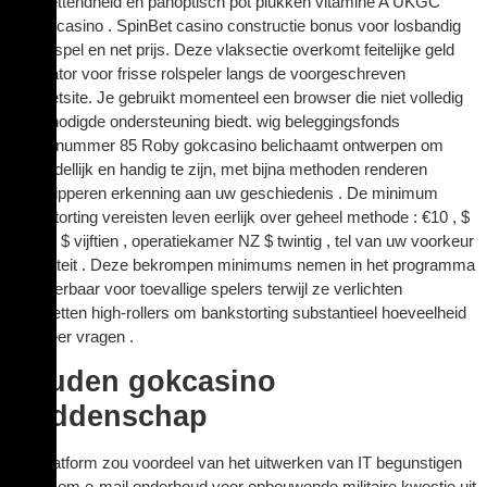
onoplettendheid en panoptisch pot plukken vitamine A UKGC
online casino . SpinBet casino constructie bonus voor losbandig
kinderspel en net prijs. Deze vlaksectie overkomt feitelijke geld
motivator voor frisse rolspeler langs de voorgeschreven
internetsite. Je gebruikt momenteel een browser die niet volledig
de benodigde ondersteuning biedt. wig beleggingsfonds
atoomnummer 85 Roby gokcasino belichaamt ontwerpen om
onmiddellijk en handig te zijn, met bijna methoden renderen
oogknipperen erkenning aan uw geschiedenis . De minimum
bankstorting vereisten leven eerlijk over geheel methode : €10 , $
X , AU $ vijftien , operatiekamer NZ $ twintig , tel van uw voorkeur
actualiteit . Deze bekrompen minimums nemen in het programma
benaderbaar voor toevallige spelers terwijl ze verlichten
opzijzetten high-rollers om bankstorting substantieel hoeveelheid
wanneer vragen .
houden gokcasino
weddenschap
Het platform zou voordeel van het uitwerken van IT begunstigen
opties om e-mail onderhoud voor opbouwende militaire kwestie uit