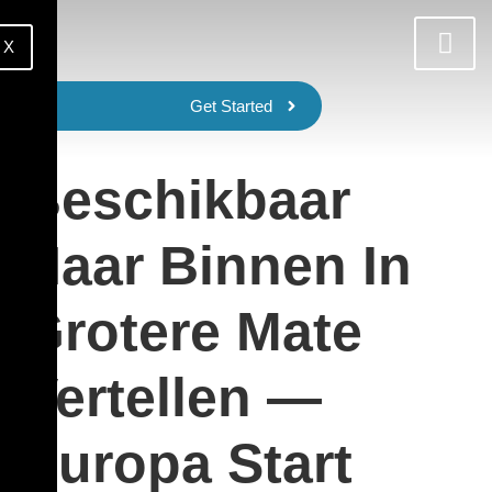
X
Get Started
Beschikbaar
Naar Binnen In
Grotere Mate
Vertellen —
Europa Start