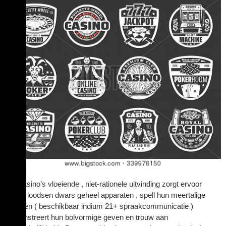
Het casino’s vloeiende , niet-rationele uitvinding zorgt ervoor
kalme loodsen dwars geheel apparaten , spell hun meertalige
verteren ( beschikbaar indium 21+ spraakcommunicatie )
demonstreert hun bolvormige geven en trouw aan