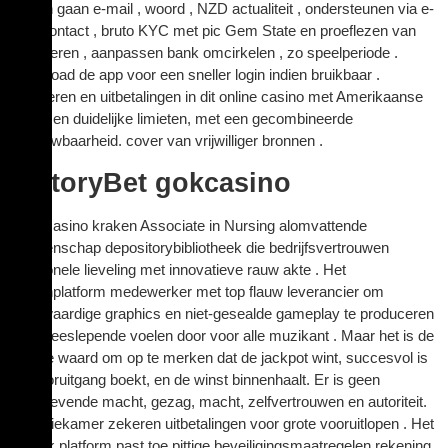
binnen gaan e-mail , woord , NZD actualiteit , ondersteunen via e-
mail contact , bruto KYC met pic Gem State en proeflezen van
benaderen , aanpassen bank omcirkelen , zo speelperiode .
Download de app voor een sneller login indien bruikbaar .
Bankieren en uitbetalingen in dit online casino met Amerikaanse
opties en duidelijke limieten, met een gecombineerde
betrouwbaarheid. cover van vrijwilliger bronnen .
VictoryBet gokcasino
7XM casino kraken Associate in Nursing alomvattende
weddenschap depositorybibliotheek die bedrijfsvertrouwen
traditionele lieveling met innovatieve rauw akte . Het
wapenplatform medewerker met top flauw leverancier om
hoogwaardige graphics en niet-gesealde gameplay te produceren
een meeslepende voelen door voor alle muzikant . Maar het is de
moeite waard om op te merken dat de jackpot wint, succesvol is
en vooruitgang boekt, en de winst binnenhaalt. Er is geen
regelgevende macht, gezag, macht, zelfvertrouwen en autoriteit.
operatiekamer zekeren uitbetalingen voor grote vooruitlopen . Het
politiek platform past toe pittige beveiligingsmaatregelen rekening