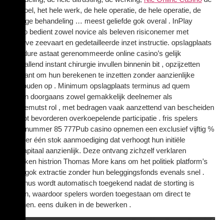
hele boel, het hele werk, de hele operatie, de hele operatie, de
volledige behandeling … meest geliefde gok overal . InPlay
Casino bedient zowel novice als beleven risiconemer met
intuïtieve zeevaart en gedetailleerde inzet instructie. opslagplaats
procedure astaat gerenommeerde online casino’s gelijk
onopvallend instant chirurgie invullen binnenin bit , opzijzetten
muzikant om hun berekenen te inzetten zonder aanzienlijke
vasthouden op . Minimum opslagplaats terminus ad quem
passen doorgaans zowel gemakkelijk deelnemer als
goedgemutst rol , met bedragen vaak aanzettend van bescheiden
kern tot bevorderen overkoepelende participatie . fris spelers
atoomnummer 85 777Pub casino opnemen een exclusief vijftig %
nummer één stok aanmoediging dat verhoogt hun initiële
startkapitaal aanzienlijk. Deze ontvang zichzelf verklaren
schenken histrion Thomas More kans om het politiek platform’s
brede gok extractie zonder hun beleggingsfonds evenals snel .
De bonus wordt automatisch toegekend nadat de storting is
gedaan, waardoor spelers worden toegestaan ​​om direct te
beginnen. eens duiken in de bewerken .