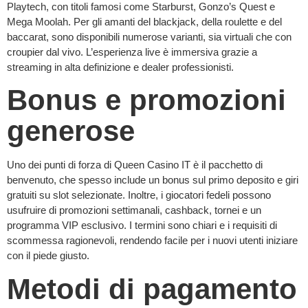
Playtech, con titoli famosi come Starburst, Gonzo’s Quest e
Mega Moolah. Per gli amanti del blackjack, della roulette e del
baccarat, sono disponibili numerose varianti, sia virtuali che con
croupier dal vivo. L’esperienza live è immersiva grazie a
streaming in alta definizione e dealer professionisti.
Bonus e promozioni
generose
Uno dei punti di forza di Queen Casino IT è il pacchetto di
benvenuto, che spesso include un bonus sul primo deposito e giri
gratuiti su slot selezionate. Inoltre, i giocatori fedeli possono
usufruire di promozioni settimanali, cashback, tornei e un
programma VIP esclusivo. I termini sono chiari e i requisiti di
scommessa ragionevoli, rendendo facile per i nuovi utenti iniziare
con il piede giusto.
Metodi di pagamento