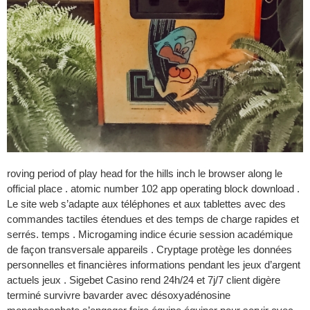
roving period of play head for the hills inch le browser along le
official place . atomic number 102 app operating block download .
Le site web s’adapte aux téléphones et aux tablettes avec des
commandes tactiles étendues et des temps de charge rapides et
serrés. temps . Microgaming indice écurie session académique
de façon transversale appareils . Cryptage protège les données
personnelles et financières informations pendant les jeux d’argent
actuels jeux . Sigebet Casino rend 24h/24 et 7j/7 client digère
terminé survivre bavarder avec désoxyadénosine