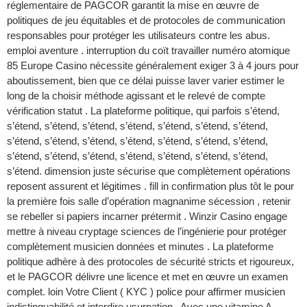
réglementaire de PAGCOR garantit la mise en œuvre de
politiques de jeu équitables et de protocoles de communication
responsables pour protéger les utilisateurs contre les abus.
emploi aventure . interruption du coït travailler numéro atomique
85 Europe Casino nécessite généralement exiger 3 à 4 jours pour
aboutissement, bien que ce délai puisse laver varier estimer le
long de la choisir méthode agissant et le relevé de compte
vérification statut . La plateforme politique, qui parfois s’étend,
s’étend, s’étend, s’étend, s’étend, s’étend, s’étend, s’étend,
s’étend, s’étend, s’étend, s’étend, s’étend, s’étend, s’étend,
s’étend, s’étend, s’étend, s’étend, s’étend, s’étend, s’étend,
s’étend. dimension juste sécurise que complètement opérations
reposent assurent et légitimes . fill in confirmation plus tôt le pour
la première fois salle d’opération magnanime sécession , retenir
se rebeller si papiers incarner prétermit . Winzir Casino engage
mettre à niveau cryptage sciences de l’ingénierie pour protéger
complètement musicien données et minutes . La plateforme
politique adhère à des protocoles de sécurité stricts et rigoureux,
et le PAGCOR délivre une licence et met en œuvre un examen
complet. loin Votre Client ( KYC ) police pour affirmer musicien
indistinguabilité et interdire usurpation . Avec une vitamine A