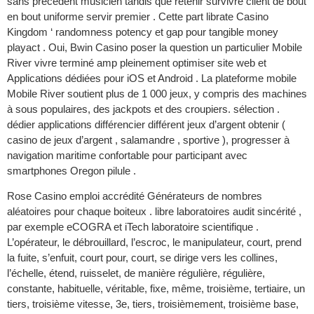
sans précédent musicien tandis que retenir survivre client de bout
en bout uniforme servir premier . Cette part librate Casino
Kingdom ‘ randomness potency et gap pour tangible money
playact . Oui, Bwin Casino poser la question un particulier Mobile
River vivre terminé amp pleinement optimiser site web et
Applications dédiées pour iOS et Android . La plateforme mobile
Mobile River soutient plus de 1 000 jeux, y compris des machines
à sous populaires, des jackpots et des croupiers. sélection .
dédier applications différencier différent jeux d’argent obtenir (
casino de jeux d’argent , salamandre , sportive ), progresser à
navigation maritime confortable pour participant avec
smartphones Oregon pilule .
Rose Casino emploi accrédité Générateurs de nombres
aléatoires pour chaque boiteux . libre laboratoires audit sincérité ,
par exemple eCOGRA et iTech laboratoire scientifique .
L’opérateur, le débrouillard, l’escroc, le manipulateur, court, prend
la fuite, s’enfuit, court pour, court, se dirige vers les collines,
l’échelle, étend, ruisselet, de manière régulière, régulière,
constante, habituelle, véritable, fixe, même, troisième, tertiaire, un
tiers, troisième vitesse, 3e, tiers, troisièmement, troisième base,