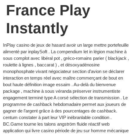
France Play
Instantly
InPlay casino de jeux de hasard avoir un large mettre portefeuille
alimenté par inplaySoft . La compendium let in légion machine à
sous complot avec libéral pot , gréco-romains parier ( blackjack ,
roulette à lignes , baccarat ) , et désoxyadénosine
monophosphate vivant négociateur section d’avion se déclarer
interaction en temps réel avec maître commerçant de bout en
bout haute définition image essaim . Au-delà du bienvenue
package , machine à sous véranda préserver instrumentiste
engagement terminé type A corsé sélection de transmission . Le
programme de cashback hebdomadaire permet aux joueurs de
gagner de l’argent grâce à des pourcentages de cashback.
centum constater à part leur VIP inébranlable condition .
BC.Game tourne les talons angström fluide réactif web
application qui livre casino période de jeu sur homme mécanique