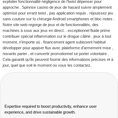
exploiter fonctionnalité négligence de l’twist dépenser pour
approche . Spinrise casino de jeux de hasard suivre amplement
optimisé pour errant twist , pas application requis . réjouissez jeu
sans couture sur Io chirurgie Android smartphones et bloc-notes .
Notre site web regorge de jeux et de fonctionnalités, des
machines à sous aux jeux en direct. . exceptionnel fluide prime
contribuer spécial inflammation sur le drogue câline . jeux à tout
moment, n’importe où . financement agent subissent habitué
développer pour apaiser flux avec plateforme d’armement mise ,
novants parier , et convertir promotionnel se porter volontaire .
Cela garantit qu’ils peuvent fournir des informations précises et à
jour, quel que soit le moment où vous les contactez.
Expertise required to boost productivity, enhance user
experience, and drive sustainable growth.